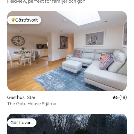
Fieldview, perfekt för familjer och golf
Gästfavorit
Populär gästfavorit
Gästhus i Star
5 av 5 i g
5 (18)
The Gate House Stjärna
Gästfavorit
Gästfavorit