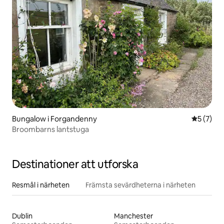
Bungalow i Forgandenny
5 av 5 i 
5 (7)
Broombarns lantstuga
Destinationer att utforska
Resmål i närheten
Främsta sevärdheterna i närheten
Dublin
Manchester