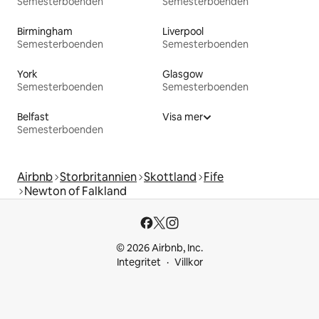
Semesterboenden
Semesterboenden
Birmingham
Liverpool
Semesterboenden
Semesterboenden
York
Glasgow
Semesterboenden
Semesterboenden
Belfast
Visa mer
Semesterboenden
Airbnb
Storbritannien
Skottland
Fife
Newton of Falkland
© 2026 Airbnb, Inc.
Integritet
Villkor