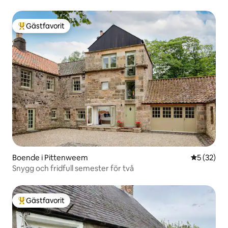
Gästfavorit
Populär gästfavorit
Boende i Pittenweem
5 av 5 i g
5 (32)
Snygg och fridfull semester för två
Gästfavorit
Populär gästfavorit