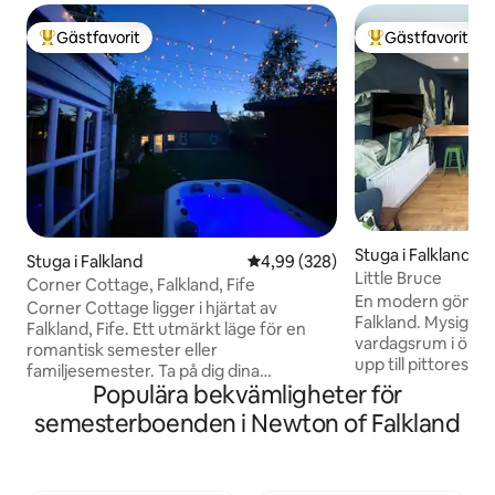
Gästfavorit
Gästfavorit
Populär gästfavorit
Populär gästfavor
Stuga i Falkland
Stuga i Falkland
4,99 av 5 i genomsnittligt bety
4,99 (328)
Little Bruce
Corner Cottage, Falkland, Fife
En modern gömstug
Corner Cottage ligger i hjärtat av
Falkland. Mysigt 
Falkland, Fife. Ett utmärkt läge för en
vardagsrum i öppe
romantisk semester eller
upp till pittoreska
familjesemester. Ta på dig dina
tillgång till lokal 
Populära bekvämligheter för
vandringsskor och utforska den
promenader på lan
omgivande naturen såsom Maspie Den,
semesterboenden i Newton of Falkland
för att besöka de r
Lomond Hills och den historiska Falkland
turistattraktionerna i Fife.
Estate. Besök lokala kaféer, butiker,
för 3 vuxna eller 
restauranger, pubar och naturligtvis
rymmer upp till 4