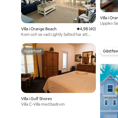
Villa i Or
Upplev Se
stranden!
Villa i Orange Beach
4,98 av 5 i genomsnit
4,98 (40)
Kom och se vad Lightly Salted har att
erbjuda dig!
Superhost
Gästfavo
Superhost
Gästfavo
Villa i Gulf Shores
Villa C-Villa med badrum