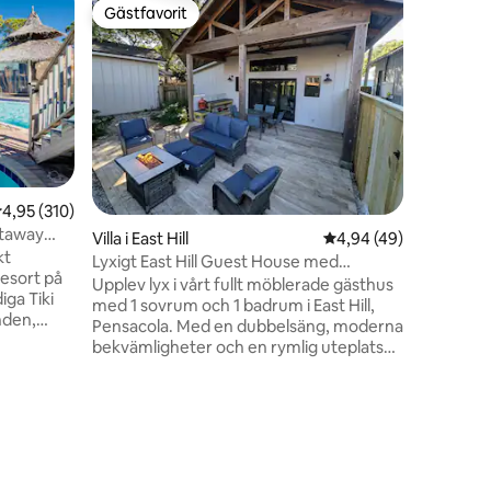
Gästfavorit
Gästfav
Gästfavorit
Gästfav
,95 av 5 i genomsnittligt betyg, 310 omdömen
4,95 (310)
etaway
en
Villa i Gu
Villa i East Hill
4,94 av 5 i genomsnit
4,94 (49)
kt
Fantastis
Lyxigt East Hill Guest House med
Resort på
POOLEN 
dubbelsäng!
LÄGE, LÄGE, LÄGE
Upplev lyx i vårt fullt möblerade gästhus
iga Tiki
denna U
med 1 sovrum och 1 badrum i East Hill,
nden,
ÖVER GULFEN! Vakna i 
Pensacola. Med en dubbelsäng, moderna
 den
Shores c
bekvämligheter och en rymlig uteplats
minuter
PROMENAD 
ligger denna mysiga tillflyktsort bara
er
GULF SH
några minuter från centrum och de
ubbelbad
HANGOUT
vackra stränderna vid Gulfkusten. Till
ue Angels
1 april)! Denna lyxigt inredda VILLA har 2
skillnad från företagsuthyrning som nu
 Din
SOVRUM/
finns på marknaden är vårt pensionat
nu1XVFb
VÅNINGSN
designat med komfort i åtanke.