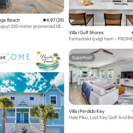
ange Beach
4,97 av 5 i genomsnittligt betyg, 29 omdöm
4,97 (29)
ajoy! 200 meter promenad till
tligt betyg, 40 omdömen
Villa i Gulf Shores
Fantastiskt lyxigt hem – PROME
POOLEN och STRANDEN!
rit
Superhost
rit
Superhost
Villa i Perdido Key
Hale Piko, Lost Key Golf And B
Resort Nytt