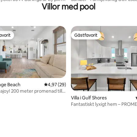
Villor med pool
Sängar 12
avorit
Gästfavorit
gästfavorit
Gästfavorit
ange Beach
4,97 av 5 i genomsnittligt betyg, 29 omdöm
4,97 (29)
ajoy! 200 meter promenad till
tligt betyg, 40 omdömen
Villa i Gulf Shores
Fantastiskt lyxigt hem – PROME
POOLEN och STRANDEN!