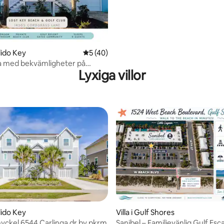
rdido Key
5 av 5 i genomsnittligt betyg, 40 omdöm
5 (40)
la med bekvämligheter på
Lyxiga villor
tligt betyg, 30 omdömen
rdido Key
Villa i Gulf Shores
nyckel 6544 Carlinga dr by pkrm
Sanibel – Familjevänlig Gulf Esc