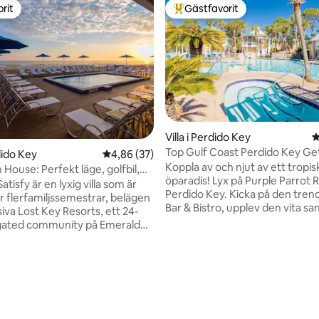
rit
Gästfavorit
rit
Populär gästfavorit
tligt betyg, 85 omdömen
Villa i Perdido Key
4
Top Gulf Coast Perdido Key G
rdido Key
4,86 av 5 i genomsnittligt betyg, 37 omdöm
4,86 (37)
Island Vaca
Koppla av och njut av ett tropis
House: Perfekt läge, golfbil,
öparadis! Lyx på Purple Parrot 
atisfy är en lyxig villa som är
Perdido Key. Kicka på den trend
ör flerfamiljssemestrar, belägen
Bar & Bistro, upplev den vita sa
siva Lost Key Resorts, ett 24-
surfa, sol och solnedgångar på
gated community på Emerald
allmänna stranden bara några 
tta boende erbjuder en privat,
bort. Njut av 5 000 kvadratmet
iljö med direkt naturutsikt, som
inomhus/utomhuspooler och b
ligar den perfekta
och gym. Upplev de ikoniska Bl
orten för familjer och vänner.
några minuter bort i Pensacola.
ill vita sandstränder och klart
guide: https://abnb.me/0ZYb
en gör det till ett exceptionellt
Parkering för två bilar. Om