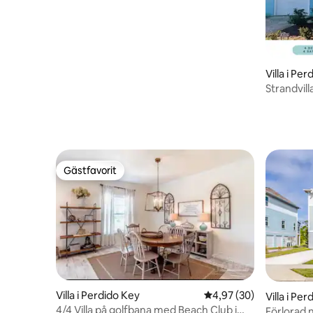
Villa i Pe
Strandvil
resorten!
Gästfavorit
Gästfavorit
Villa i Perdido Key
4,97 av 5 i genomsnit
4,97 (30)
Villa i Pe
4/4 Villa på golfbana med Beach Club i
Förlorad 