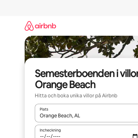
Hoppa
till
innehåll
Semesterboenden i villor
Orange Beach
Hitta och boka unika villor på Airbnb
Plats
När resultaten är tillgängliga kan du navigera me
Incheckning