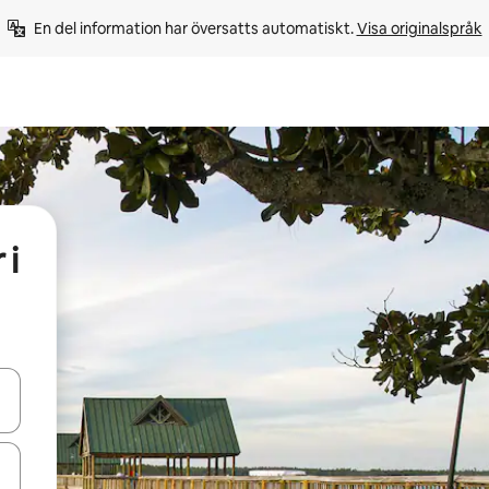
En del information har översatts automatiskt. 
Visa originalspråk
 i
d upp- och nedåtpilarna eller utforska genom att trycka eller svepa.