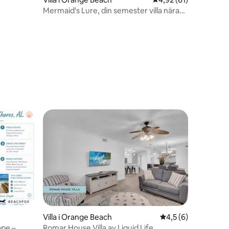
Mermaid's Lure, din semester villa nära
stranden
en
Villa i Orange Beach
4,5 av 5 i genomsni
4,5 (6)
ape –
Romar House Villa av Liquid Life