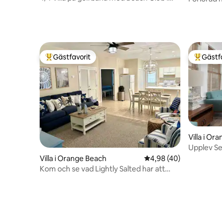
Lost Key
Gästfavorit
Gästf
Populär gästfavorit
Populär 
Villa i Or
Upplev Se
stranden!
Villa i Orange Beach
4,98 av 5 i genomsnit
4,98 (40)
Kom och se vad Lightly Salted har att
erbjuda dig!