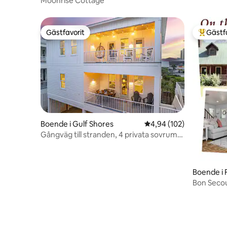
Moonrise Cottage
Gästfavorit
Gästf
Gästfavorit
Populär 
Boende i Gulf Shores
4,94 av 5 i genomsnitt
4,94 (102)
Gångväg till stranden, 4 privata sovrum
och badrum, uppvärmd pool
Boende i 
Bon Secou
fiske, pir,