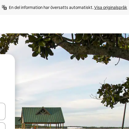
En del information har översatts automatiskt. 
Visa originalspråk
d upp- och nedåtpilarna eller utforska genom att trycka eller svepa.