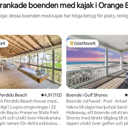
rankade boenden med kajak i Orange 
iga: dessa boenden med kajak har höga betyg för plats, renl
rit
Gästfavorit
rit
Populär gästfavorit
ligt betyg, 120 omdömen
Perdido Beach
4,91 av 5 i genomsnittligt betyg, 112 omdöm
4,91 (112)
Boende i Gulf Shores
4
nt Perdido Beach House med
Boende vid havet · Pool · Arkad
ch kajaker!
eldstad
ligt | Lugna omgivningar | 22
Vakna till vågornas ljud på Sand
rkiln Bayou Preserve State Park
Hideaway, ett boende vid stran
t luft och utsikt över Mexikanska
Shores med direkt tillgång till s
gör ramen för detta exklusiva
öppen utsikt över golfen och pl