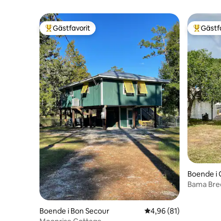
Gästfavorit
Gästf
Populär gästfavorit
Populär 
Boende i 
Bama Bre
Boende i Bon Secour
4,96 av 5 i genomsnit
4,96 (81)