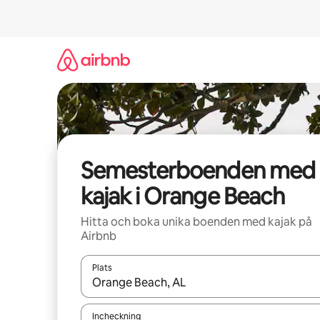
Hoppa
till
innehåll
Semesterboenden med
kajak i Orange Beach
Hitta och boka unika boenden med kajak på
Airbnb
Plats
När resultaten är tillgängliga kan du navigera me
Incheckning