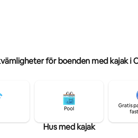
boende med 5 sovrum och 4,5
personer. Njut av kaffe på uteplatsen vid
Perdido Beach! Detta
stranden, tillbringa dagen vid p
e boende från 1928 har en
i sanden och samlas sedan runt
de avskärmad veranda och
eldstaden när himlen blir gyllene. 
nggungor som är perfekta för
kajaker, SUP:ar, strandutrustni
är du inte kopplar av kan du ta
arkad-/spelrum och Traeger-gril
 eller paddelbräda som
gjort för enkla, minnesvärda vis
lls ut på en tur precis i tid för
Gulfkusten. 4,99★ · 102 omdömen ·
l solnedgång. Äventyr i solen
Mest älskade boende · Gästfavo
boka din strandoas idag!
kvämligheter för boenden med kajak i 
Gratis p
Pool
fas
Hus med kajak