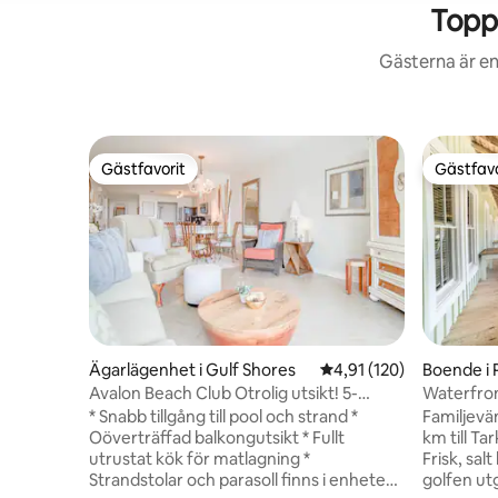
Topp
Gästerna är en
Gästfavorit
Gästfavo
Gästfavorit
Gästfavo
Ägarlägenhet i Gulf Shores
4,91 av 5 i genomsnitt
4,91 (120)
Boende i 
Avalon Beach Club Otrolig utsikt! 5-
Waterfro
stjärnig vistelse!
kanoter o
* Snabb tillgång till pool och strand *
Familjevän
Oöverträffad balkongutsikt * Fullt
km till Ta
utrustat kök för matlagning *
Frisk, sal
Strandstolar och parasoll finns i enheten
golfen ut