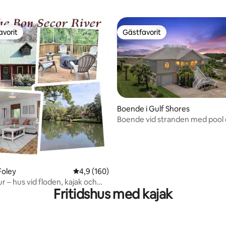
avorit
Gästfavorit
gästfavorit
Gästfavorit
Boende i Gulf Shores
Boende vid stranden med pool 
ligt betyg, 102 omdömen
över bukten
Foley
4,9 av 5 i genomsnittligt betyg, 160 omdöm
4,9 (160)
r – hus vid floden, kajak och
Fritidshus med kajak
 eldstad