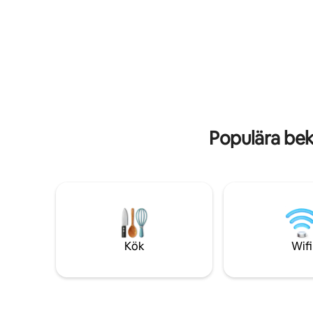
* Restaurang och spa på plats på
semester
resorten Din sökning efter den perfekta
badrum i 
stranden är avslutad! Denna lägenhet på
renoverad
andra våningen på The Beach Club är
omslutan
perfekt belägen vid stranden med utsikt
mysiga sä
över den vackra poolen vid Avalon-
läsning. N
tornet och havsutsikt. Tveka inte att
den kajak
kontakta oss vid bokningstillfället och
tillhandahå
berätta hur många fordon som kommer
en fridful
att parkera på plats. Parkeringsavgiften
väntar – 
Populära be
är 40 USD per fordon under vistelsen för
alla lägenheter och villor
Kök
Wifi