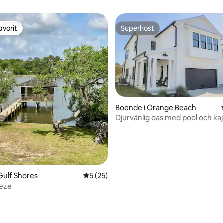
avorit
Superhost
gästfavorit
Superhost
Boende i Orange Beach
Djurvänlig oas med pool och ka
stranden
Gulf Shores
5 av 5 i genomsnittligt betyg, 25 omdöm
5 (25)
eze
tligt betyg, 81 omdömen