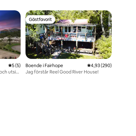
Gästfavorit
Gästfavorit
5 av 5 i genomsnittligt betyg, 5 omdömen
5 (5)
Boende i Fairhope
4,93 av 5 i genomsnitt
4,93 (290)
och utsikt
Jag förstår Reel Good River House!
en