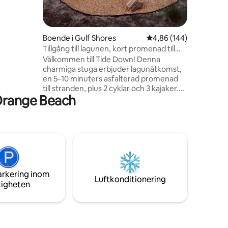
oolen eller
Med
Boende i Gulf Shores
4,86 av 5 i genomsnitt
4,86 (144)
ng,
Tillgång till lagunen, kort promenad till
l är det
stranden, sovplatser för 10!
Välkommen till Tide Down! Denna
telser vid
charmiga stuga erbjuder lagunåtkomst,
en 5–10 minuters asfalterad promenad
rit
till stranden, plus 2 cyklar och 3 kajaker.
Orange Beach
Sovplats för upp till 10 med 3 sovrum, 2,5
badrum, våningssängar, queens och en
bäddsoffa. Husdjursvänligt (max 2).
Tvättmaskin/torktumlare ingår.
Startmaterial tillhandahålls. Kontaktlös
incheckning. Gäster måste vara 22+,
vissa undantag kan göras med 500 USD i
deposition, fullt återbetalningsbar i
arkering inom
avvaktan på inga skador. Snowbird-
Luftkonditionering
tigheten
rabatter tillgängliga.