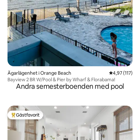
Ägarlägenhet i Orange Beach
4,97 av 5 i ge
4,97 (117)
Bayview 2 BR W/Pool & Pier by Wharf & Florabama!
Andra semesterboenden med pool
Gästfavorit
Populär gästfavorit