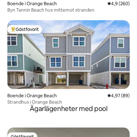
Boende i Orange Beach
4,9 av 5 i ge
4,9 (260)
Byn Tannin Beach hus mittemot stranden
Gästfavorit
Populär gästfavorit
Boende i Orange Beach
4,97 av 5 i g
4,97 (89)
Strandhus i Orange Beach
Ägarlägenheter med pool
Gästfavorit