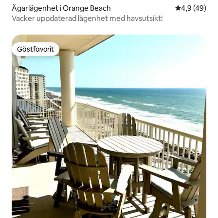
Ägarlägenhet i Orange Beach
4,9 av 5 i g
4,9 (49)
Vacker uppdaterad lägenhet med havsutsikt!
Gästfavorit
Gästfavorit