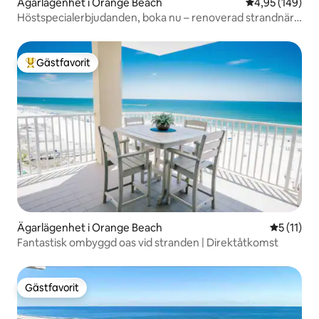
Ägarlägenhet i Orange Beach
4,95 av 5 i ge
4,95 (149)
Höstspecialerbjudanden, boka nu – renoverad strandnära
lägenhet
Gästfavorit
Populär gästfavorit
Ägarlägenhet i Orange Beach
5 av 5 i 
5 (11)
Fantastisk ombyggd oas vid stranden | Direktåtkomst
Gästfavorit
Gästfavorit