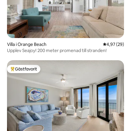
Villa i Orange Beach
4,97 av 5 i g
4,97 (29)
Upplev Seajoy! 200 meter promenad till stranden!
Gästfavorit
Populär gästfavorit