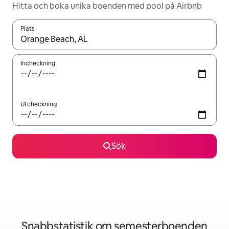
Hitta och boka unika boenden med pool på Airbnb
Plats
När resultaten är tillgängliga kan du navigera med upp- och ned
Incheckning
Utcheckning
Sök
Snabbstatistik om semesterboenden