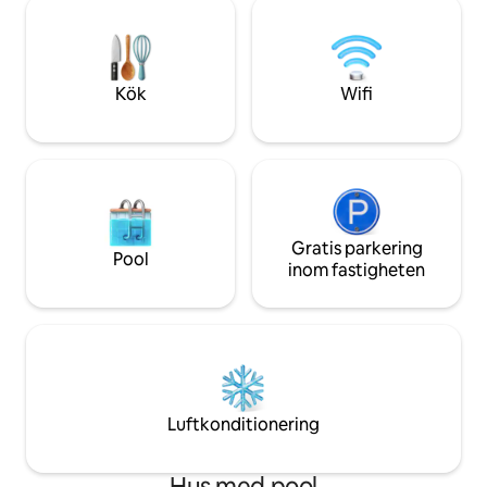
kök och badrum Nära till lokala favoriter
minuters promenad ☀ Elbilsladdare +
som The Wharf, Gu
gratis parkering för 3 fordon ☀ Digitalt
Hangout, Flora-B
brädspelbord ☀ Privat, inhägnad sandig
Island.
bakgård med hängstolar + cornhole +
Kök
Wifi
hängmattor + eldstad + grill ☀ Barnspärr
Gratis parkering
Pool
inom fastigheten
Luftkonditionering
Hus med pool