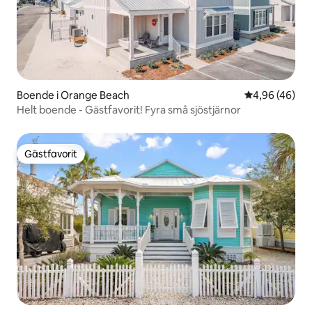
Boende i Orange Beach
4,96 av 5 i g
4,96 (46)
Helt boende - Gästfavorit! Fyra små sjöstjärnor
Gästfavorit
Gästfavorit