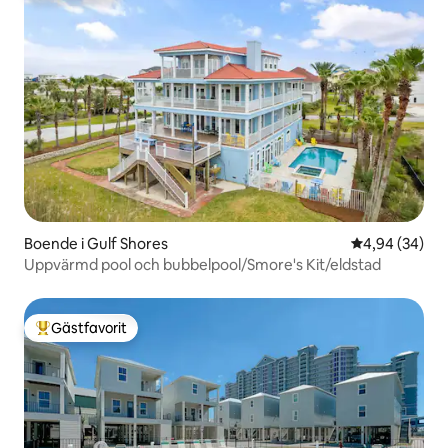
Boende i Gulf Shores
4,94 av 5 i g
4,94 (34)
Uppvärmd pool och bubbelpool/Smore's Kit/eldstad
Gästfavorit
Populär gästfavorit