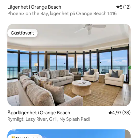
Lägenhet i Orange Beach
5 av 5 i g
5 (12)
Phoenix on the Bay, lägenhet på Orange Beach 1416
Gästfavorit
Gästfavorit
Ägarlägenhet i Orange Beach
4,97 av 5 i g
4,97 (38)
Rymligt, Lazy River, Grill, Ny Splash Pad!