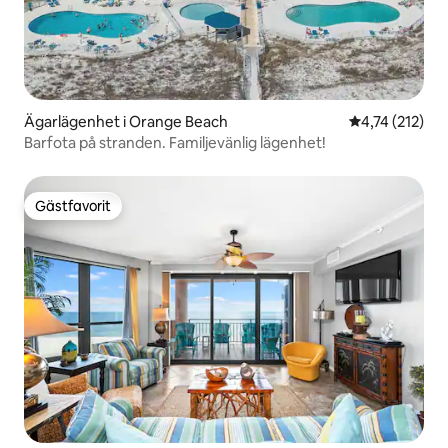
Ägarlägenhet i Orange Beach
4,74 av 5 i ge
4,74 (212)
Barfota på stranden. Familjevänlig lägenhet!
Gästfavorit
Gästfavorit