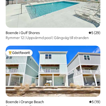
Boende i Gulf Shores
5 av 5 i g
5 (29)
Rymmer 12 | Uppvärmd pool | Gångväg till stranden
Gästfavorit
Populär gästfavorit
Boende i Orange Beach
5 av 5 i g
5 (19)