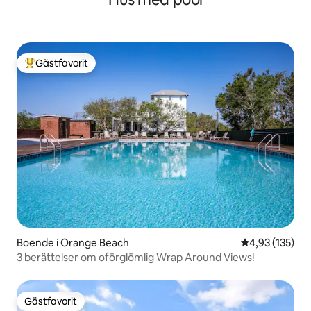
Gästfavorit
Populär gästfavorit
Boende i Orange Beach
4,93 av 5 i ge
4,93 (135)
3 berättelser om oförglömlig Wrap Around Views!
Gästfavorit
Gästfavorit