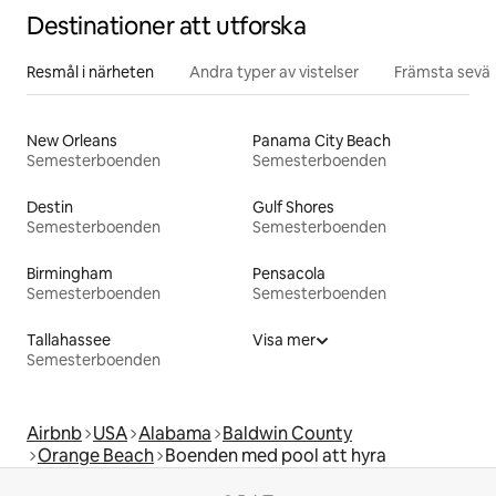
Destinationer att utforska
Resmål i närheten
Andra typer av vistelser
Främsta sevär
New Orleans
Panama City Beach
Semesterboenden
Semesterboenden
Destin
Gulf Shores
Semesterboenden
Semesterboenden
Birmingham
Pensacola
Semesterboenden
Semesterboenden
Tallahassee
Visa mer
Semesterboenden
Airbnb
USA
Alabama
Baldwin County
Orange Beach
Boenden med pool att hyra