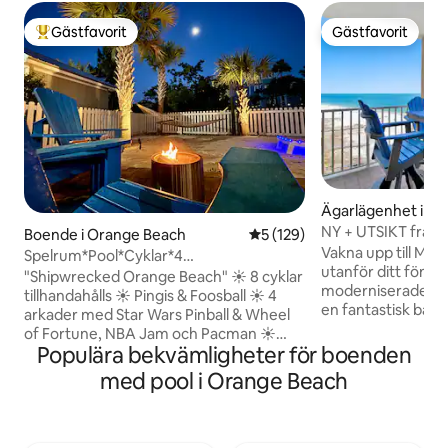
Gästfavorit
Gästfavorit
Populär gästfavorit
Gästfavorit
Ägarlägenhet i O
h
NY + UTSIKT från 
Boende i Orange Beach
5 av 5 i genomsnittligt bet
5 (129)
stranden, rymligt,
Vakna upp till Mex
Spelrum*Pool*Cyklar*4
utanför ditt föns
Arkader*Eldstad*Pingis
"Shipwrecked Orange Beach" ☀ 8 cyklar
moderniserade läg
tillhandahålls ☀ Pingis & Foosball ☀ 4
en fantastisk balk
arkader med Star Wars Pinball & Wheel
Tempur Pedic-säng
of Fortune, NBA Jam och Pacman ☀
behövs för en av
Populära bekvämligheter för boenden
Strand – 5 minuters promenad (vagn,
strandsemester. Vad gäster älskar mest:
stolar och leksaker tillhandahålls) ☀ Pool
med pool i Orange Beach
• Läge direkt vid 
– 1 minuters promenad ut genom
balkong • Tempur
ytterdörren ☀ Direkt tillgång till Gulf
Uppvärmd pool och
State Parks 25+ miles av
stolar och parasoll 
promenad/jogging/cykelleder – 1