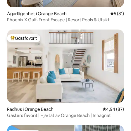
Ägarlägenhet i Orange Beach
5 av 5 i g
5 (31)
Phoenix X Gulf-Front Escape | Resort Pools & Utsikt
Gästfavorit
Populär gästfavorit
Radhus i Orange Beach
4,94 av 5 i g
4,94 (87)
Gästers favorit | Hjärtat av Orange Beach | Inhägnat