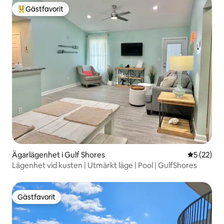
Gästfavorit
Populär gästfavorit
Ägarlägenhet i Gulf Shores
5 av 5 i g
5 (22)
Lägenhet vid kusten | Utmärkt läge | Pool | GulfShores
Gästfavorit
Gästfavorit