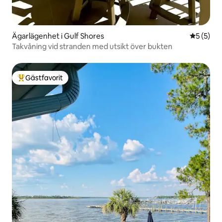
Ägarlägenhet i Gulf Shores
5 av 5 i 
5 (5)
Takvåning vid stranden med utsikt över bukten
Gästfavorit
Populär gästfavorit