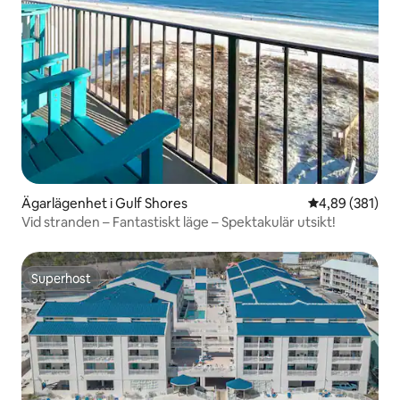
Ägarlägenhet i Gulf Shores
4,89 av 5 i ge
4,89 (381)
Vid stranden – Fantastiskt läge – Spektakulär utsikt!
Superhost
Superhost