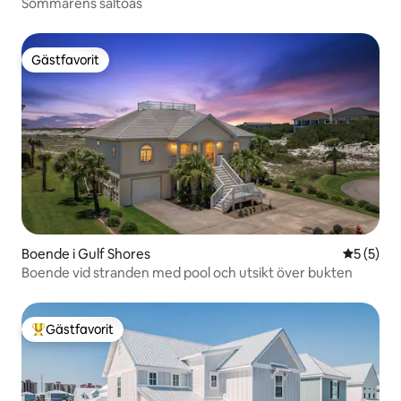
Sommarens saltoas
Gästfavorit
Gästfavorit
Boende i Gulf Shores
5 av 5 i 
5 (5)
Boende vid stranden med pool och utsikt över bukten
Gästfavorit
Populär gästfavorit