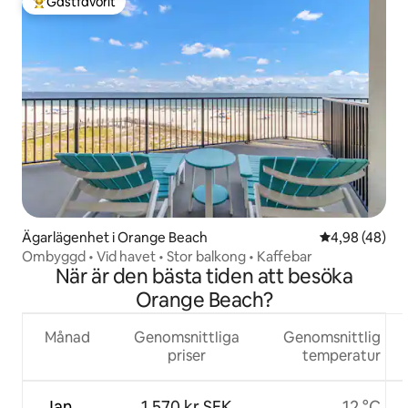
Gästfavorit
Populär gästfavorit
Ägarlägenhet i Orange Beach
4,98 av 5 i g
4,98 (48)
Ombyggd • Vid havet • Stor balkong • Kaffebar
När är den bästa tiden att besöka
Orange Beach?
Månad
Genomsnittliga
Genomsnittlig
priser
temperatur
Jan.
1 570 kr SEK
12 °C