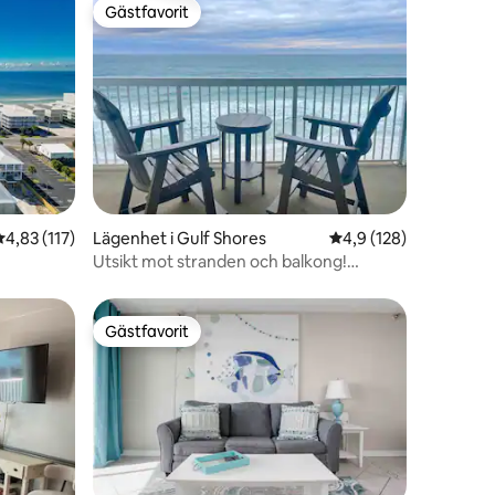
Gästfavorit
Gästfavorit
en
4,83 av 5 i genomsnittligt betyg, 117 omdömen
4,83 (117)
Lägenhet i Gulf Shores
4,9 av 5 i genomsnitt
4,9 (128)
Utsikt mot stranden och balkong!
Djurvänligt! 2 pooler!
Gästfavorit
Gästfavorit