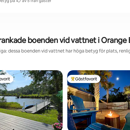
etyg på 4,7 av 5 från gäster
ankade boenden vid vattnet i Orange
iga: dessa boenden vid vattnet har höga betyg för plats, renl
avorit
Gästfavorit
gästfavorit
Populär gästfavorit