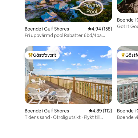
Boende i 
Got It Go
Boende i Gulf Shores
4,94 av 5 i genomsnitt
4,94 (158)
Fri uppvärmd pool Rabatter 6bd/4ba
Steps2Beach
Gästfavorit
Gästf
Populär gästfavorit
Populär 
Boende i Gulf Shores
4,89 av 5 i genomsnitt
4,89 (112)
Boende i 
Tidens sand · Otrolig utsikt · Flykt till
Boende vi
kusten
eldstad