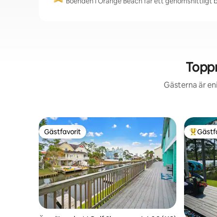
Boenden i Orange Beach får ett genomsnittligt b
Toppr
Gästerna är en
Gästfavorit
Gästf
Gästfavorit
Populär 