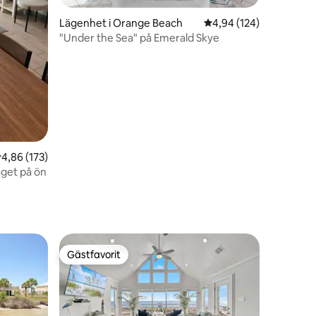
Lägenhet i Orange Beach
4,94 av 5 i genomsnitt
4,94 (124)
en
"Under the Sea" på Emerald Skye
,86 av 5 i genomsnittligt betyg, 173 omdömen
4,86 (173)
äget på ön
Gästfavorit
Gästfavorit