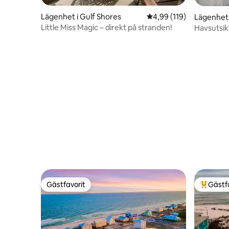
Lägenhet i Gulf Shores
4,99 av 5 i genomsnitt
4,99 (119)
Lägenhet 
Little Miss Magic – direkt på stranden!
Havsutsikt
vacker o
Gästfavorit
Gästf
Gästfavorit
Populär 