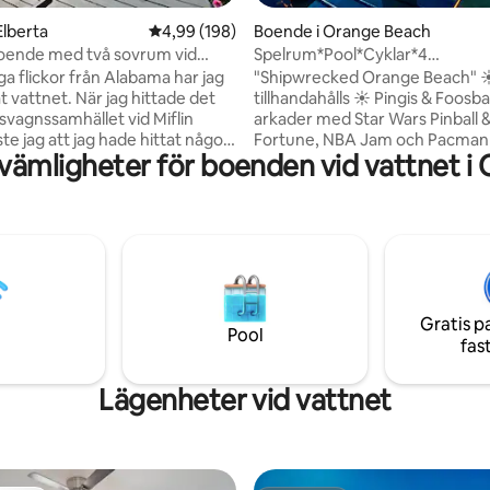
ligt betyg, 118 omdömen
Elberta
4,99 av 5 i genomsnittligt betyg, 198 omdöm
4,99 (198)
Boende i Orange Beach
boende med två sovrum vid
Spelrum*Pool*Cyklar*4
eek
Arkader*Eldstad*Pingis
 flickor från Alabama har jag
"Shipwrecked Orange Beach" ☀
kat vattnet. När jag hittade det
tillhandahålls ☀ Pingis & Foosball ☀ 4
husvagnssamhället vid Miflin
arkader med Star Wars Pinball 
te jag att jag hade hittat något
Fortune, NBA Jam och Pacman
vämligheter för boenden vid vattnet i
 en fridfull plats för
– 5 minuters promenad (vagn, s
ling, fågelskådning, fiske och
leksaker tillhandahålls) ☀ Pool –
 skönheten i bäcken. Idag är
minuters promenad ut genom
am över att få dela det med
ytterdörren ☀ Direkt tillgång til
r. Miflin Creek rinner ut i Wolf
State Parks 25+ miles av
olfen, men du är ändå bara 8
promenad/jogging/cykelleder –
rån OWA, nära bra
minuters promenad ☀ Elbilslad
ger och en kort bilresa från
gratis parkering för 3 fordon ☀ 
Gratis p
vackra stränder vid
brädspelbord ☀ Privat, inhägn
Pool
fas
u kommer
bakgård med hängstolar + corn
det här stället lika mycket som
hängmattor + eldstad + grill ☀
Lägenheter vid vattnet