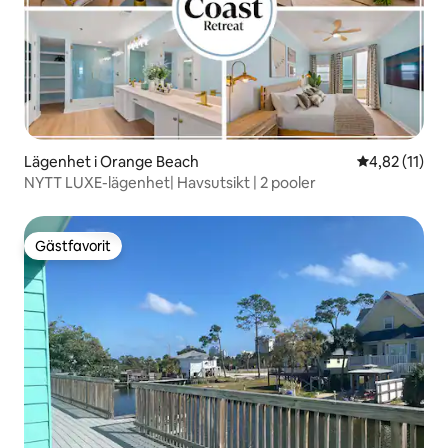
Lägenhet i Orange Beach
4,82 av 5 i 
4,82 (11)
NYTT LUXE-lägenhet| Havsutsikt | 2 pooler
Gästfavorit
Gästfavorit