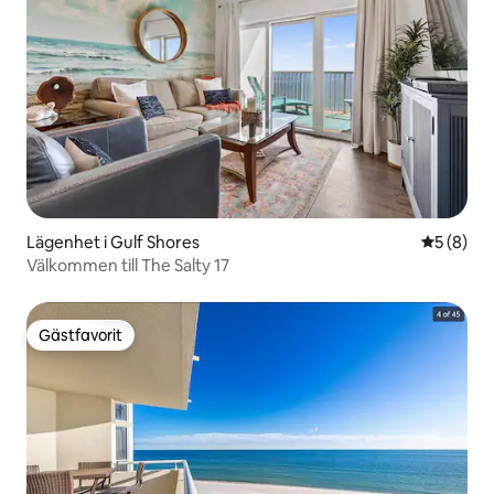
Lägenhet i Gulf Shores
5 av 5 i 
5 (8)
Välkommen till The Salty 17
Gästfavorit
Gästfavorit