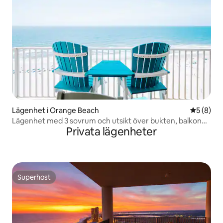
Lägenhet i Orange Beach
5 av 5 i 
5 (8)
Lägenhet med 3 sovrum och utsikt över bukten, balkong,
Privata lägenheter
tillgång till stranden
Superhost
Superhost