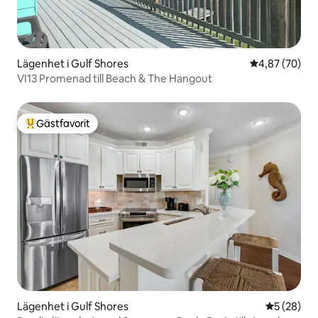
Lägenhet i Gulf Shores
4,87 av 5 i g
4,87 (70)
VI13 Promenad till Beach & The Hangout
Gästfavorit
Populär gästfavorit
Lägenhet i Gulf Shores
5 av 5 i g
5 (28)