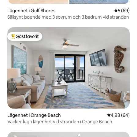
Lägenhet i Gulf Shores
5 av 5 i g
5 (69)
Sällsynt boende med 3 sovrum och 3 badrum vid stranden
Gästfavorit
Populär gästfavorit
Lägenhet i Orange Beach
4,98 av 5 i g
4,98 (64)
Vacker lugn lägenhet vid stranden i Orange Beach