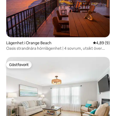
Lägenhet i Orange Beach
4,89 av 5 i 
4,89 (9)
Oasis strandnära hörnlägenhet | 4 sovrum, utsikt över
solnedgången
Gästfavorit
Gästfavorit