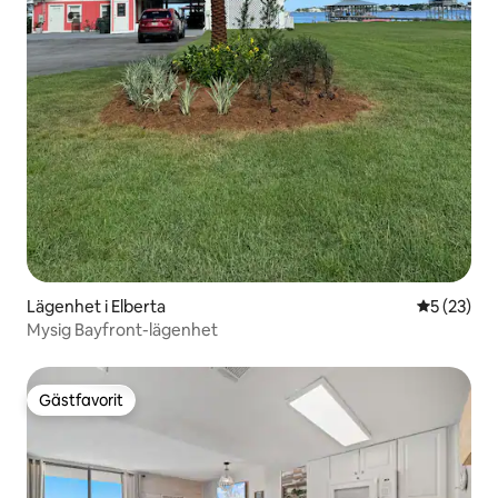
Lägenhet i Elberta
5 av 5 i g
5 (23)
Mysig Bayfront-lägenhet
Gästfavorit
Gästfavorit