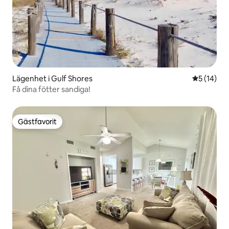
Lägenhet i Gulf Shores
5 av 5 i g
5 (14)
Få dina fötter sandiga!
Gästfavorit
Gästfavorit