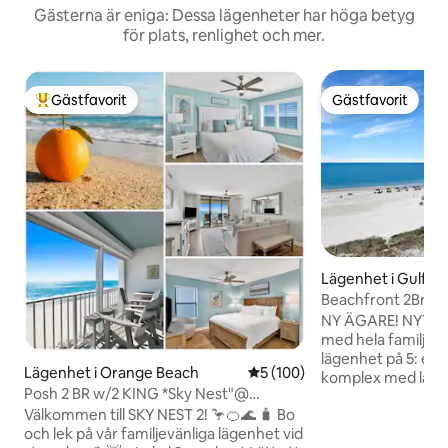
Gästerna är eniga: Dessa lägenheter har höga betyg
för plats, renlighet och mer.
Gästfavorit
Gästfavorit
Populär gästfavorit
Gästfavorit
Lägenhet i Gulf S
Beachfront 2Br2Ba
559 Slutenhet
NY ÄGARE! NYTT BAD JAN24! Koppla av
med hela familjen i
lägenhet på 5: e vå
Lägenhet i Orange Beach
5 av 5 i genomsnittligt bet
5 (100)
komplex med låg densitet! 
Posh 2 BR w/2 KING *Sky Nest"@
stranden är storsl
Summerchase på Gulf
Välkommen till SKY NEST 2! 🦩🍊🌊 🧳 Bo
vardagsrum och balkong!
och lek på vår familjevänliga lägenhet vid
Vardagsrummet ha