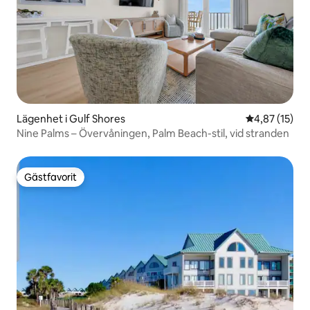
Lägenhet i Gulf Shores
4,87 av 5 i g
4,87 (15)
Nine Palms – Övervåningen, Palm Beach-stil, vid stranden
Gästfavorit
Gästfavorit