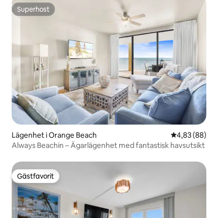
Superhost
Superhost
Lägenhet i Orange Beach
4,83 av 5 i g
4,83 (88)
Always Beachin – Ägarlägenhet med fantastisk havsutsikt
Gästfavorit
Gästfavorit