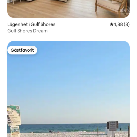
Lägenhet i Gulf Shores
4,88 av 5 i 
4,88 (8)
Gulf Shores Dream
Gästfavorit
Gästfavorit