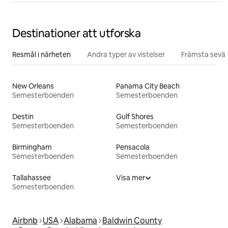
Destinationer att utforska
Resmål i närheten
Andra typer av vistelser
Främsta sevär
New Orleans
Panama City Beach
Semesterboenden
Semesterboenden
Destin
Gulf Shores
Semesterboenden
Semesterboenden
Birmingham
Pensacola
Semesterboenden
Semesterboenden
Tallahassee
Visa mer
Semesterboenden
Airbnb
USA
Alabama
Baldwin County