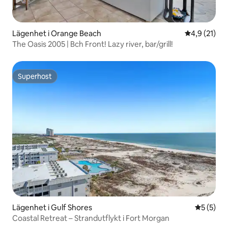
Lägenhet i Orange Beach
4,9 av 5 i g
4,9 (21)
The Oasis 2005 | Bch Front! Lazy river, bar/grill!
Superhost
Superhost
Lägenhet i Gulf Shores
5 av 5 i 
5 (5)
Coastal Retreat – Strandutflykt i Fort Morgan