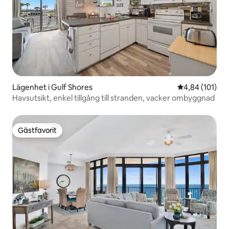
Lägenhet i Gulf Shores
4,84 av 5 i ge
4,84 (101)
Havsutsikt, enkel tillgång till stranden, vacker ombyggnad
Gästfavorit
Gästfavorit