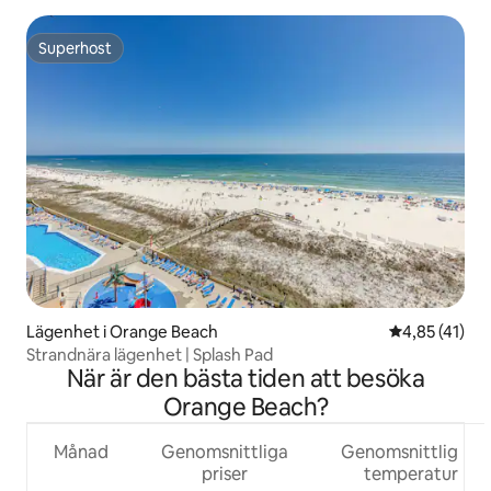
Superhost
Superhost
Lägenhet i Orange Beach
4,85 av 5 i g
4,85 (41)
Strandnära lägenhet | Splash Pad
När är den bästa tiden att besöka
Orange Beach?
Månad
Genomsnittliga
Genomsnittlig
priser
temperatur