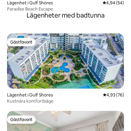
Lägenhet i Gulf Shores
4,94 av 5 i g
4,94 (54)
Paradise Beach Escape
Lägenheter med badtunna
Gästfavorit
Gästfavorit
Lägenhet i Gulf Shores
4,93 av 5 i g
4,93 (76)
Kustnära komfortbåge
Gästfavorit
Gästfavorit