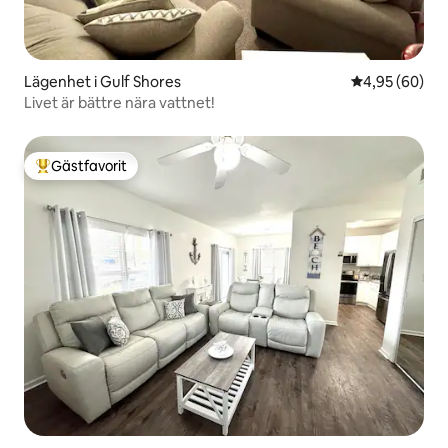
Lägenhet i Gulf Shores
4,95 av 5 i g
4,95 (60)
Livet är bättre nära vattnet!
Gästfavorit
Populär gästfavorit