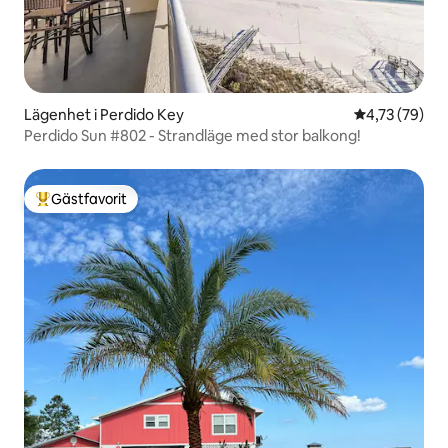
Lägenhet i Perdido Key
4,73 av 5 i g
4,73 (79)
Perdido Sun #802 - Strandläge med stor balkong!
Gästfavorit
Populär gästfavorit