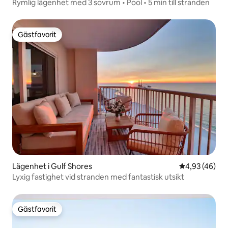
Rymlig lägenhet med 3 sovrum • Pool • 5 min till stranden
Gästfavorit
Gästfavorit
Lägenhet i Gulf Shores
4,93 av 5 i g
4,93 (46)
Lyxig fastighet vid stranden med fantastisk utsikt
Gästfavorit
Gästfavorit