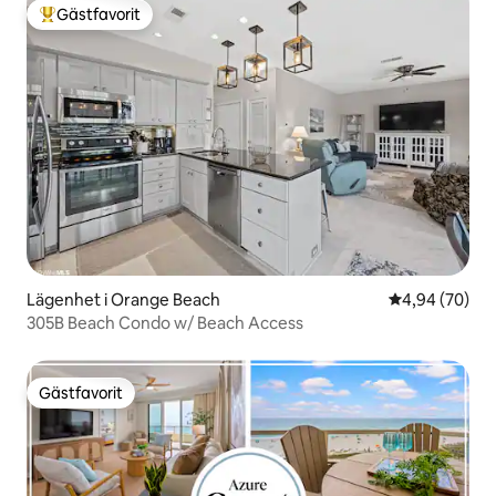
Gästfavorit
Populär gästfavorit
Lägenhet i Orange Beach
4,94 av 5 i g
4,94 (70)
305B Beach Condo w/ Beach Access
Gästfavorit
Gästfavorit