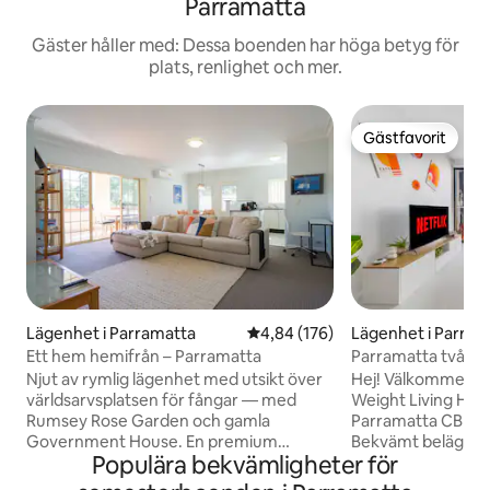
Parramatta
Gäster håller med: Dessa boenden har höga betyg för
plats, renlighet och mer.
Gästfavorit
Gästfavorit
Lägenhet i Parramatta
4,84 av 5 i genomsnittligt bety
4,84 (176)
Lägenhet i Parram
Ett hem hemifrån – Parramatta
Parramatta två b
Njut av rymlig lägenhet med utsikt över
Hej! Välkommen ti
världsarvsplatsen för fångar — med
Weight Living Hou
Rumsey Rose Garden och gamla
Parramatta CBD, 
Government House. En premium
Bekvämt beläget: P
Populära bekvämligheter för
executive lägenhet lämplig för små
landmärke, gå till
familjer, parkeringsplats och fullt
(Parramatta Park)