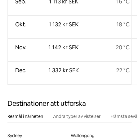
Sep.
1 113 kr SEK
16 °C
Okt.
1 132 kr SEK
18 °C
Nov.
1 142 kr SEK
20 °C
Dec.
1 332 kr SEK
22 °C
Destinationer att utforska
Resmål i närheten
Andra typer av vistelser
Främsta sevär
Sydney
Wollongong