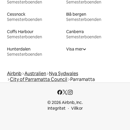
Semesterboenden
Semesterboenden
Cessnock
Blå bergen
Semesterboenden
Semesterboenden
Coffs Harbour
Canberra
Semesterboenden
Semesterboenden
Hunterdalen
Visa mer
Semesterboenden
Airbnb
Australien
Nya Sydwales
City of Parramatta Council
Parramatta
© 2026 Airbnb, Inc.
Integritet
Villkor