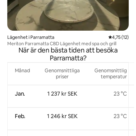
som helst på året. Letar du efter lite
kultur, fira kinesiska Moon Festival även
känd som Mid Autumn Festival vid
University of Sydney den 24 september.
Det finns ett kinesiskt ordspråk som
säger att månen är som fullast när
Lägenhet i Parramatta
4,75 av 5 i 
4,75 (12)
människor samlas. Licensnummer: PID-
STRA-2129
Meriton Parramatta CBD Lägenhet med spa och grill
När är den bästa tiden att besöka
Parramatta?
Månad
Genomsnittliga
Genomsnittlig
priser
temperatur
Jan.
1 237 kr SEK
23 °C
Feb.
1 246 kr SEK
23 °C