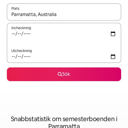
Plats
När resultaten är tillgängliga kan du navigera med upp- och ned
Incheckning
Utcheckning
Sök
Snabbstatistik om semesterboenden i
Parramatta