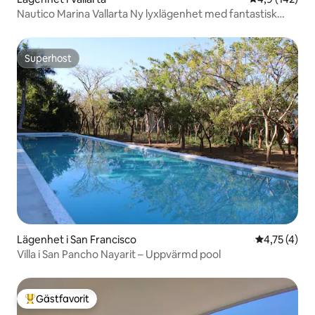
Nautico Marina Vallarta Ny lyxlägenhet med fantastisk
utsikt
Superhost
Superhost
Lägenhet i San Francisco
4,75 av 5 i
4,75 (4)
Villa i San Pancho Nayarit – Uppvärmd pool
Gästfavorit
Populär gästfavorit