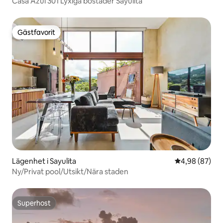
Casa Azul 301 Lyxiga bostäder Sayulita
Gästfavorit
Gästfavorit
Lägenhet i Sayulita
4,98 av 5 i g
4,98 (87)
Ny/Privat pool/Utsikt/Nära staden
Superhost
Superhost