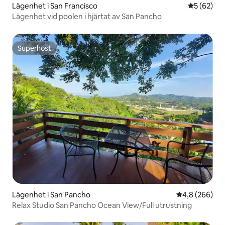
Lägenhet i San Francisco
5 av 5 i g
5 (62)
Lägenhet vid poolen i hjärtat av San Pancho
Superhost
Superhost
Lägenhet i San Pancho
4,8 av 5 i ge
4,8 (266)
Relax Studio San Pancho Ocean View/Full utrustning