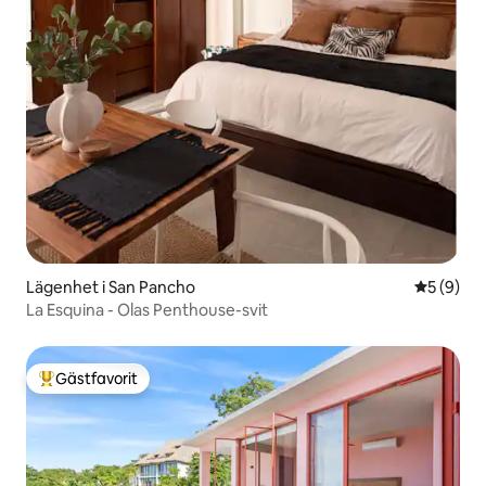
Lägenhet i San Pancho
5 av 5 i 
5 (9)
La Esquina - Olas Penthouse-svit
Gästfavorit
Populär gästfavorit