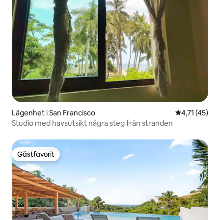
Lägenhet i San Francisco
4,71 av 5 i 
4,71 (45)
Studio med havsutsikt några steg från stranden
Gästfavorit
Gästfavorit