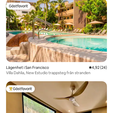
Gästfavorit
Gästfavorit
Lägenhet i San Francisco
4,92 av 5 i g
4,92 (24)
Villa Dahlia, New Estudio trappsteg från stranden
Gästfavorit
Populär gästfavorit