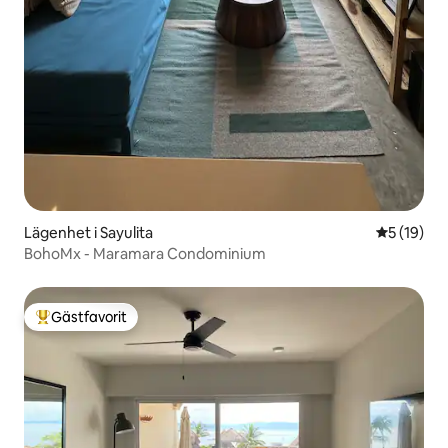
Lägenhet i Sayulita
5 av 5 i g
5 (19)
BohoMx - Maramara Condominium
Gästfavorit
Populär gästfavorit