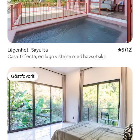
Lägenhet i Sayulita
5 av 5 i g
5 (12)
Casa Trifecta, en lugn vistelse med havsutsikt!
Gästfavorit
Gästfavorit