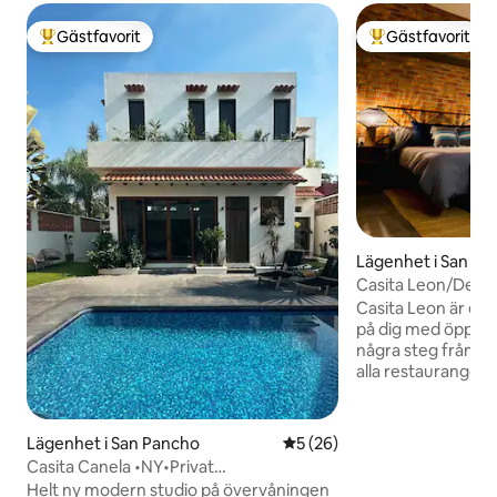
Gästfavorit
Gästfavorit
Populär gästfavorit
Populär gästfavor
Lägenhet i San Fr
Casita Leon/Depa
Casita Leon är et
på dig med öppna a
några steg från s
alla restauranger 
eftersom det ligge
njuta av lugn i en 
ägnat särskild up
Lägenhet i San Pancho
5 av 5 i genomsnittligt be
5 (26)
detaljerna i detta 
Casita Canela •NY•Privat
utrustat det så bra
St•Starlink•Pool•HusdjurOK
Helt ny modern studio på övervåningen