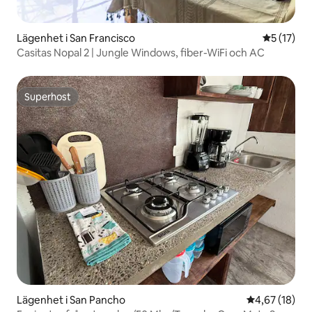
Lägenhet i San Francisco
5 av 5 i g
5 (17)
Casitas Nopal 2 | Jungle Windows, fiber-WiFi och AC
Superhost
Superhost
Lägenhet i San Pancho
4,67 av 5 i g
4,67 (18)