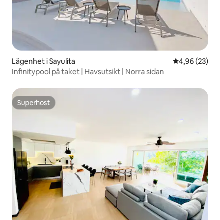
Lägenhet i Sayulita
4,96 av 5 i g
4,96 (23)
Infinitypool på taket | Havsutsikt | Norra sidan
Superhost
Superhost