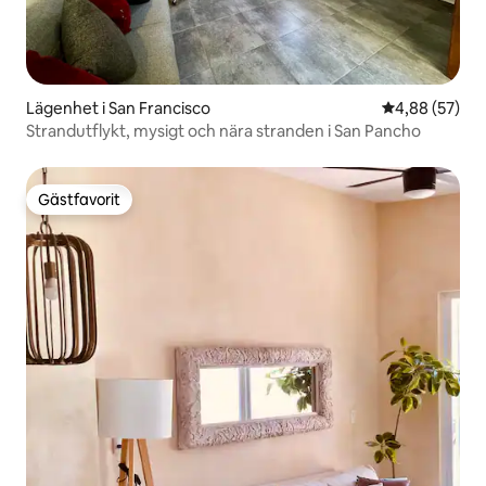
Lägenhet i San Francisco
4,88 av 5 i g
4,88 (57)
Strandutflykt, mysigt och nära stranden i San Pancho
Gästfavorit
Gästfavorit