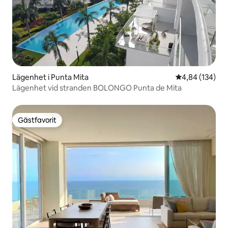
Lägenhet i Punta Mita
4,84 av 5 i ge
4,84 (134)
Lägenhet vid stranden BOLONGO Punta de Mita
Gästfavorit
Gästfavorit