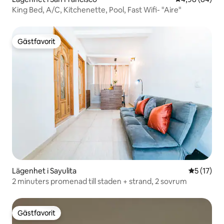
King Bed, A/C, Kitchenette, Pool, Fast Wifi- "Aire"
Gästfavorit
Gästfavorit
Lägenhet i Sayulita
5 av 5 i g
5 (17)
2 minuters promenad till staden + strand, 2 sovrum
Gästfavorit
Gästfavorit