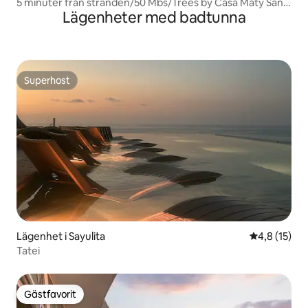
5 minuter från stranden/50 Mbs/Trees by Casa Maty San
Lägenheter med badtunna
Pancho
Superhost
Superhost
Lägenhet i Sayulita
4,8 av 5 i g
4,8 (15)
Tatei
Gästfavorit
Gästfavorit