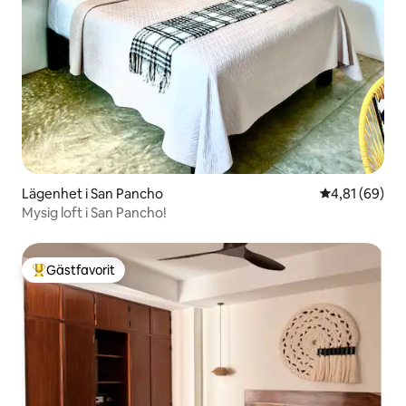
Lägenhet i San Pancho
4,81 av 5 i g
4,81 (69)
Mysig loft i San Pancho!
Gästfavorit
Populär gästfavorit