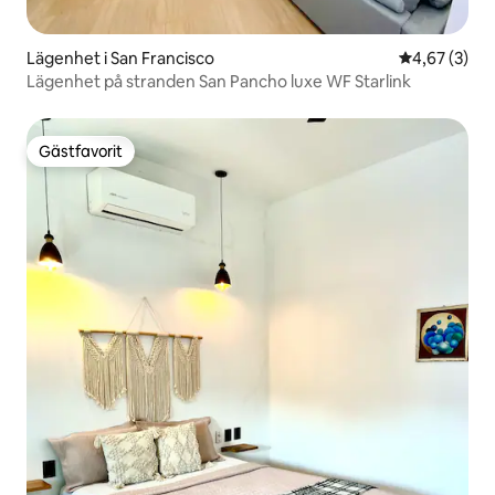
Lägenhet i San Francisco
4,67 av 5 i 
4,67 (3)
Lägenhet på stranden San Pancho luxe WF Starlink
Gästfavorit
Gästfavorit