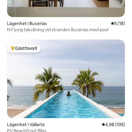
Lägenhet i Bucerías
5 av 5 i g
5 (18)
NY lyxig takvåning vid stranden Bucerias med pool
Gästfavorit
Populär gästfavorit
Lägenhet i Vallarta
4,98 av 5 i ge
4,98 (105)
PV Beachfront Bliss