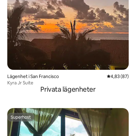
Lägenhet i San Francisco
4,83 av 5 i g
4,83 (87)
Kyra Jr Suite
Privata lägenheter
Superhost
Superhost