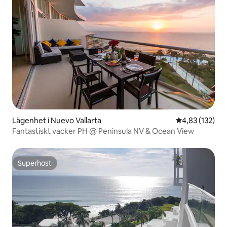
Lägenhet i Nuevo Vallarta
4,83 av 5 i ge
4,83 (132)
Fantastiskt vacker PH @ Peninsula NV & Ocean View
Superhost
Superhost