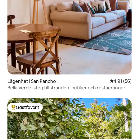
Lägenhet i San Pancho
4,91 av 5 i g
4,91 (56)
Bella Verde, steg till stranden, butiker och restauranger
Gästfavorit
Populär gästfavorit