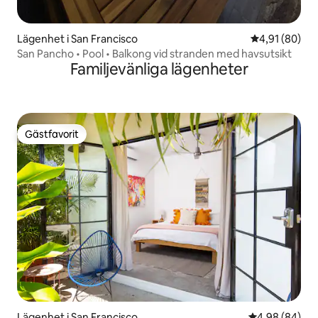
Lägenhet i San Francisco
4,91 av 5 i g
4,91 (80)
San Pancho • Pool • Balkong vid stranden med havsutsikt
Familjevänliga lägenheter
Gästfavorit
Gästfavorit
Lägenhet i San Francisco
4,98 av 5 i g
4,98 (84)