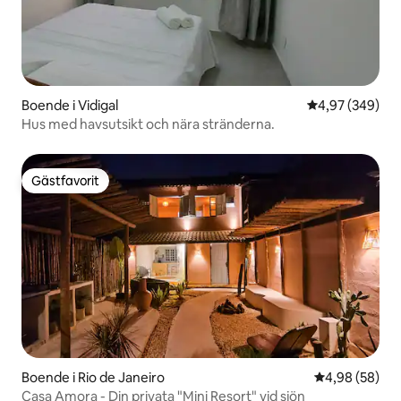
Boende i Vidigal
4,97 av 5 i ge
4,97 (349)
Hus med havsutsikt och nära stränderna.
Gästfavorit
Gästfavorit
Boende i Rio de Janeiro
4,98 av 5 i g
4,98 (58)
Casa Amora - Din privata "Mini Resort" vid sjön