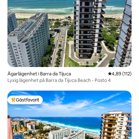
Ägarlägenhet i Barra da Tijuca
4,89 av 5 i ge
4,89 (112)
Lyxig lägenhet på Barra da Tijuca Beach - Posto 4
Gästfavorit
Populär gästfavorit