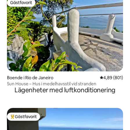
Gästfavorit
Gästfavorit
Boende i Rio de Janeiro
4,89 av 5 i ge
4,89 (801)
Sun House – Hus i medelhavsstil vid stranden
Lägenheter med luftkonditionering
Gästfavorit
Populär gästfavorit