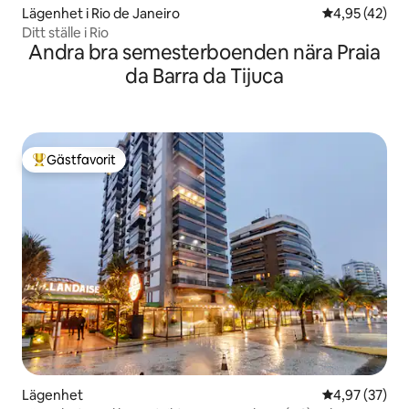
Lägenhet i Rio de Janeiro
4,95 av 5 i g
4,95 (42)
Ditt ställe i Rio
Andra bra semesterboenden nära Praia
da Barra da Tijuca
Gästfavorit
Populär gästfavorit
Lägenhet
4,97 av 5 i g
4,97 (37)