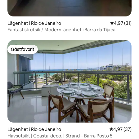
Lägenhet i Rio de Janeiro
4,97 av 5 i g
4,97 (31)
Fantastisk utsikt! Modern lägenhet i Barra da Tijuca
Gästfavorit
Gästfavorit
Lägenhet i Rio de Janeiro
4,97 av 5 i g
4,97 (37)
Havsutsikt | Coastal deco. | Strand – Barra Posto 5