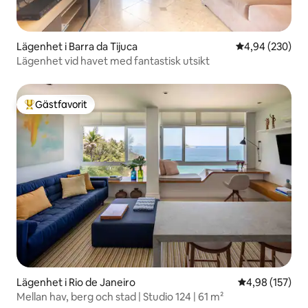
Lägenhet i Barra da Tijuca
4,94 av 5 i ge
4,94 (230)
Lägenhet vid havet med fantastisk utsikt
Gästfavorit
Populär gästfavorit
Lägenhet i Rio de Janeiro
4,98 av 5 i ge
4,98 (157)
Mellan hav, berg och stad | Studio 124 | 61 m²