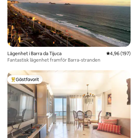
Lägenhet i Barra da Tijuca
4,96 av 5 i ge
4,96 (197)
Fantastisk lägenhet framför Barra-stranden
Gästfavorit
Populär gästfavorit