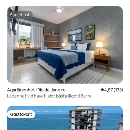
Superhost
Superhost
Ägarlägenhet i Rio de Janeiro
4,87 av 5 i ge
4,87 (133)
Lägenhet vid havet i det bästa läget i Barra
Gästfavorit
Gästfavorit