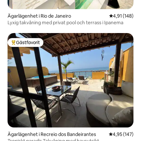
Ägarlägenhet i Rio de Janeiro
4,91 av 5 i ge
4,91 (148)
Lyxig takvåning med privat pool och terrass i Ipanema
Gästfavorit
Populär gästfavorit
Ägarlägenhet i Recreio dos Bandeirantes
4,95 av 5 i ge
4,95 (147)
Tropiskt paradis Takvåning med havsutsikt