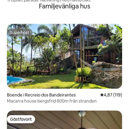
Familjevänliga hus
Superhost
Superhost
Boende i Recreio dos Bandeirantes
4,87 av 5 i ge
4,87 (119)
Macarra house bergsfrid 800m från stranden
Gästfavorit
Gästfavorit