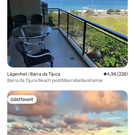
Lägenhet i Barra da Tijuca
4,96 av 5 i ge
4,96 (228)
Barra da Tijuca Beach post6Barrabellavistamar
Gästfavorit
Gästfavorit