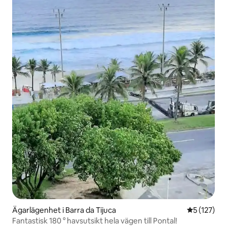
Ägarlägenhet i Barra da Tijuca
5 av 5 i ge
5 (127)
Fantastisk 180 ° havsutsikt hela vägen till Pontal!