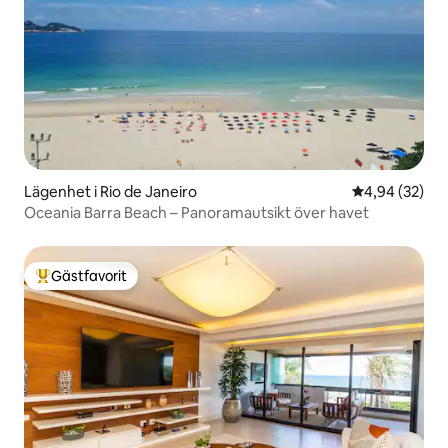
Lägenhet i Rio de Janeiro
4,94 av 5 i g
4,94 (32)
Oceania Barra Beach – Panoramautsikt över havet
Gästfavorit
Populär gästfavorit