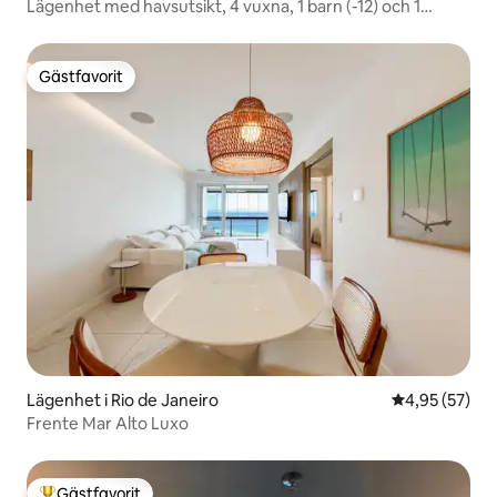
Lägenhet med havsutsikt, 4 vuxna, 1 barn (-12) och 1
spädbarn
Gästfavorit
Gästfavorit
Lägenhet i Rio de Janeiro
4,95 av 5 i g
4,95 (57)
Frente Mar Alto Luxo
Gästfavorit