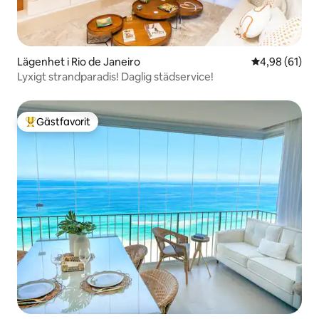
Lägenhet i Rio de Janeiro
4,98 av 5 i g
4,98 (61)
Lyxigt strandparadis! Daglig städservice!
Gästfavorit
Populär gästfavorit