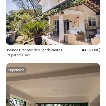
Boende i Recreio dos Bandeirantes
4,97 av 5 i ge
4,97 (106)
Ett paradis i Rio.
Superhost
Superhost