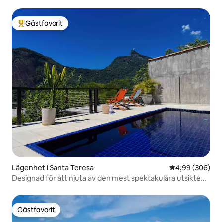
Gästfavorit
Populär gästfavorit
Lägenhet i Santa Teresa
4,99 av 5 i ge
4,99 (306)
Designad för att njuta av den mest spektakulära utsikten
över Rio
Gästfavorit
Gästfavorit