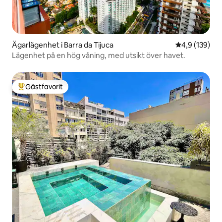
Ägarlägenhet i Barra da Tijuca
4,9 av 5 i ge
4,9 (139)
Lägenhet på en hög våning, med utsikt över havet.
Gästfavorit
Populär gästfavorit