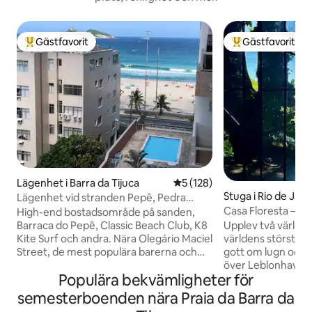
Gästfavorit
Gästfavorit
Populär gästfavorit
Populär gästfavor
Lägenhet i Barra da Tijuca
5 av 5 i genomsnittligt bet
5 (128)
Stuga i Rio de Jane
Lägenhet vid stranden Pepê, Pedra
Gávea och bergen
Casa Floresta – U
High-end bostadsområde på sanden,
View
Barraca do Pepê, Classic Beach Club, K8
Upplev två världar i
Kite Surf och andra. Nära Olegário Maciel
världens största 
Street, de mest populära barerna och
gott om lugn och 
restaurangerna. Daglig städning, fullt
över Leblonhavet.
Populära bekvämligheter för
utrustat kök, queensize-säng i
kommer du att var
sovrummet och 2 enkla soffor i
och 20 minuter me
semesterboenden nära Praia da Barra da
vardagsrummet, badrum och toalett.
beach. Stadsfullmä