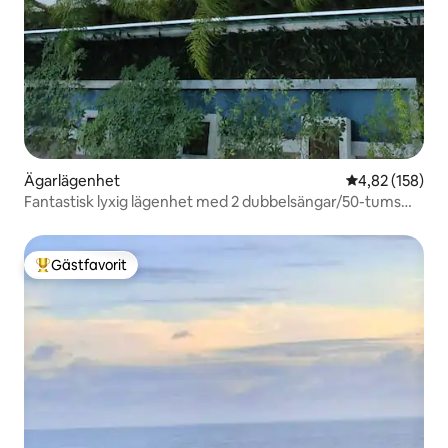
Ägarlägenhet
4,82 av 5 i ge
4,82 (158)
Fantastisk lyxig lägenhet med 2 dubbelsängar/50-tums
TV/AC/Wifi 1 Gb/s
Gästfavorit
Populär gästfavorit