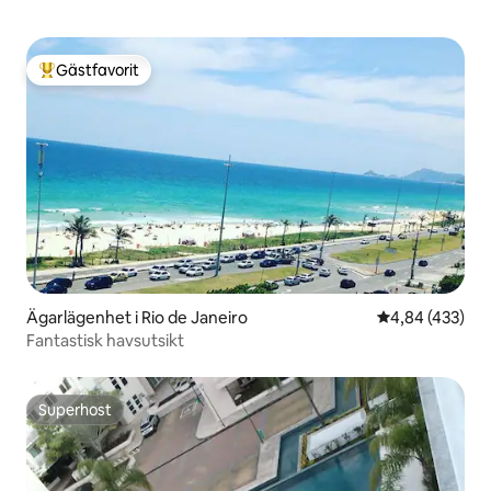
Gästfavorit
Populär gästfavorit
Ägarlägenhet i Rio de Janeiro
4,84 av 5 i ge
4,84 (433)
Fantastisk havsutsikt
Superhost
Superhost