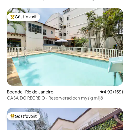
Gästfavorit
Populär gästfavorit
Boende i Rio de Janeiro
4,92 av 5 i ge
4,92 (169)
CASA DO RECREIO - Reserverad och mysig miljö
Gästfavorit
Populär gästfavorit