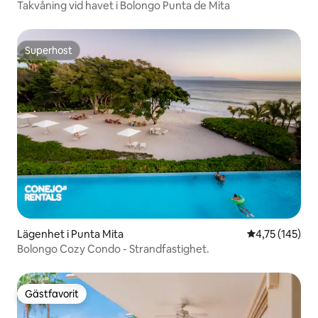
Takvåning vid havet i Bolongo Punta de Mita
Superhost
Superhost
Lägenhet i Punta Mita
4,75 av 5 i ge
4,75 (145)
Bolongo Cozy Condo - Strandfastighet.
Gästfavorit
Gästfavorit