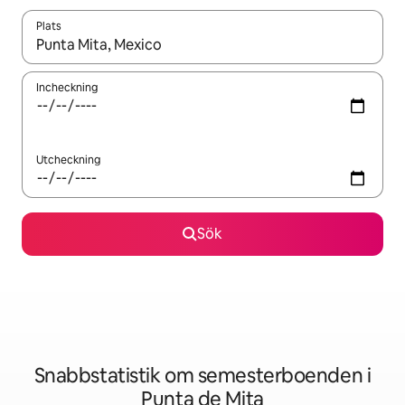
Plats
När resultaten är tillgängliga kan du navigera med upp- och ned
Incheckning
Utcheckning
Sök
Snabbstatistik om semesterboenden i
Punta de Mita