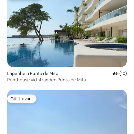
Lägenhet i Punta de Mita
5 av 5 i g
5 (10)
Penthouse vid stranden Punta de Mita
Gästfavorit
Gästfavorit