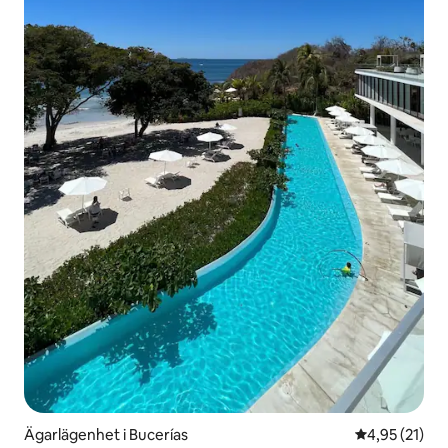
Ägarlägenhet i Bucerías
4,95 av 5 i g
4,95 (21)