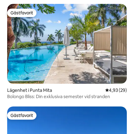
Gästfavorit
Gästfavorit
Lägenhet i Punta Mita
4,93 av 5 i g
4,93 (29)
Bolongo Bliss: Din exklusiva semester vid stranden
Gästfavorit
Gästfavorit