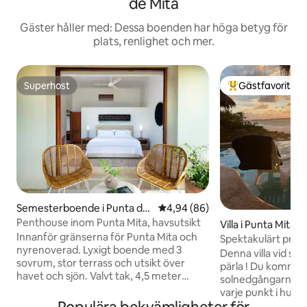
de Mita
Gäster håller med: Dessa boenden har höga betyg för
plats, renlighet och mer.
Superhost
Gästfavorit
Superhost
Populär gästfavor
Semesterboende i Punta de
4,94 av 5 i genomsnittligt bet
4,94 (86)
Mita
Penthouse inom Punta Mita, havsutsikt
Villa i Punta Mita
Innanför gränserna för Punta Mita och
Spektakulärt priva
nyrenoverad. Lyxigt boende med 3
Denna villa vid st
sovrum, stor terrass och utsikt över
pärla ! Du kommer
havet och sjön. Valvt tak, 4,5 meter
solnedgångarna, u
(15 fot) högt. Inkluderar golfvagn för 6
varje punkt i huse
personer och dedikerad concierge med
kommer att njuta s