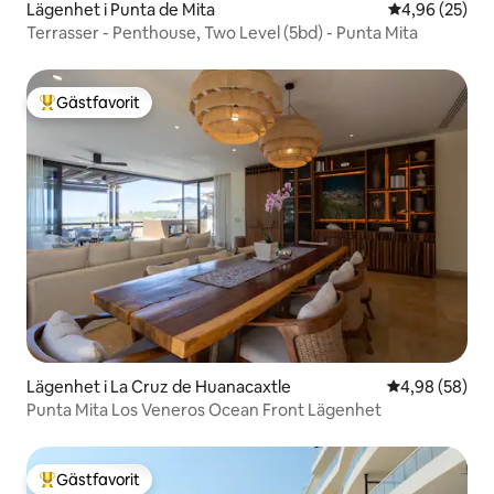
Lägenhet i Punta de Mita
4,96 av 5 i g
4,96 (25)
Terrasser - Penthouse, Two Level (5bd) - Punta Mita
Gästfavorit
Populär gästfavorit
Lägenhet i La Cruz de Huanacaxtle
4,98 av 5 i g
4,98 (58)
Punta Mita Los Veneros Ocean Front Lägenhet
Gästfavorit
Populär gästfavorit