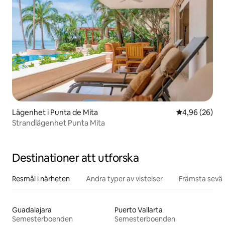
Lägenhet i Punta de Mita
4,96 av 5 i g
4,96 (26)
Strandlägenhet Punta Mita
Destinationer att utforska
Resmål i närheten
Andra typer av vistelser
Främsta sevär
Guadalajara
Puerto Vallarta
Semesterboenden
Semesterboenden