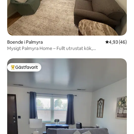
Boende i Palmyra
4,93 av 5 i g
4,93 (46)
Mysigt Palmyra Home – Fullt utrustat kök,
tvättmaskin/torktumlare
Gästfavorit
Populär gästfavorit