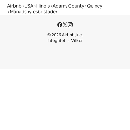
Airbnb
USA
Illinois
Adams County
Quincy
Månadshyresbostäder
© 2026 Airbnb, Inc.
Integritet
Villkor