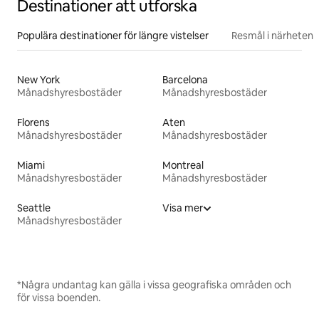
Destinationer att utforska
Populära destinationer för längre vistelser
Resmål i närheten
New York
Barcelona
Månadshyresbostäder
Månadshyresbostäder
Florens
Aten
Månadshyresbostäder
Månadshyresbostäder
Miami
Montreal
Månadshyresbostäder
Månadshyresbostäder
Seattle
Visa mer
Månadshyresbostäder
*Några undantag kan gälla i vissa geografiska områden och
för vissa boenden.