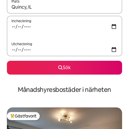
Plats
När resultaten är tillgängliga kan du navigera med upp- och ned
Incheckning
Utcheckning
Sök
Månadshyresbostäder i närheten
Gästfavorit
Populär gästfavorit