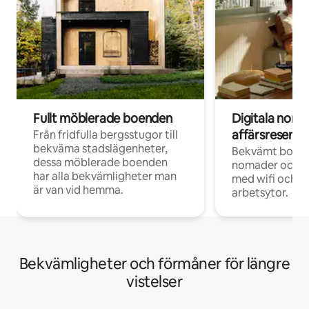
Fullt möblerade boenden
Digitala nom
affärsresenär
Från fridfulla bergsstugor till
bekväma stadslägenheter,
Bekvämt boend
dessa möblerade boenden
nomader och d
har alla bekvämligheter man
med wifi och d
är van vid hemma.
arbetsytor.
Bekvämligheter och förmåner för längre
vistelser