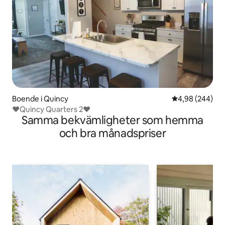
Boende i Quincy
4,98 av 5 i ge
4,98 (244)
❤️Quincy Quarters 2❤️
Samma bekvämligheter som hemma
och bra månadspriser