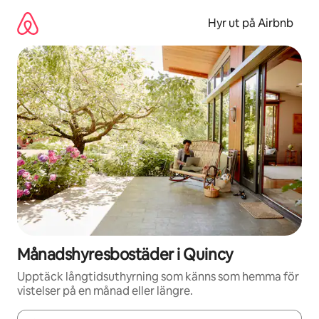
Hoppa
till
Hyr ut på Airbnb
innehåll
Månadshyresbostäder i Quincy
Upptäck långtidsuthyrning som känns som hemma för
vistelser på en månad eller längre.