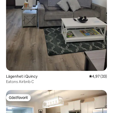
Lägenhet i Quincy
4,97 av 5 i g
4,97 (33)
Eatons Airbnb C
Gästfavorit
Gästfavorit