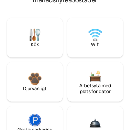
månadshyresbostäder
Kök
Wifi
Arbetsyta med
Djurvänligt
plats för dator
Gratis parkering