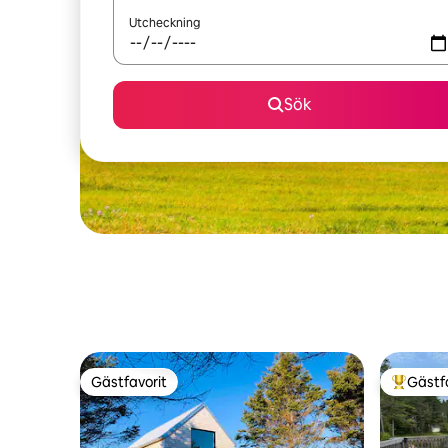
Utcheckning
Sök
Gästfavorit
Gästf
Gästfavorit
Populär 