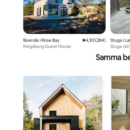
Boende i Rose Bay
4,93 av 5 i genomsnitt
4,93 (284)
Stuga i L
Kingsburg Guest House
Stuga vid 
River.
Samma be