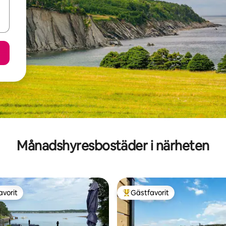
Månadshyresbostäder i närheten
avorit
Gästfavorit
gästfavorit
Populär gästfavorit