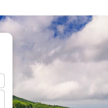
d upp- och nedåtpilarna eller utforska genom att trycka eller svepa.