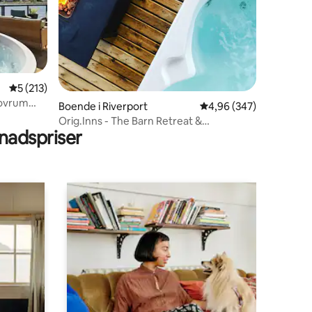
5 av 5 i genomsnittligt betyg, 213 omdömen
5 (213)
en
sovrum
Boende i Riverport
4,96 av 5 i genomsnitt
4,96 (347)
Orig.Inns - The Barn Retreat &
adspriser
bubbelpool