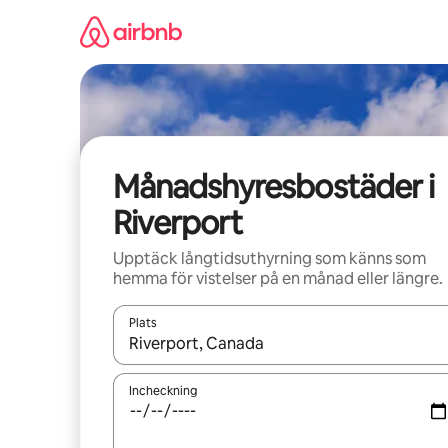
Hoppa
till
innehåll
Månadshyresbostäder i
Riverport
Upptäck långtidsuthyrning som känns som
hemma för vistelser på en månad eller längre.
Plats
När resultaten är tillgängliga kan du navigera me
Incheckning