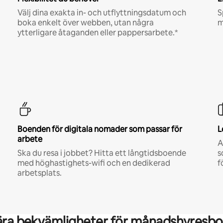
Välj dina exakta in- och utflyttningsdatum och
S
boka enkelt över webben, utan några
m
ytterligare åtaganden eller pappersarbete.*
Boenden för digitala nomader som passar för
L
arbete
A
Ska du resa i jobbet? Hitta ett långtidsboende
s
med höghastighets-wifi och en dedikerad
f
arbetsplats.
ära bekvämligheter för månadshyresbo