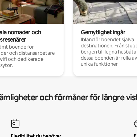
tala nomader och
Gemytlighet ingår
rsresenärer
Ibland är boendet själva
destinationen. Från stugo
ämt boende för
bergen till lugna husbåtar
der och distansarbetare
dessa boenden är fulla av
ifi och dedikerade
unika funktioner.
sytor.
mligheter och förmåner för längre vis
Flexibilitet du behöver
E