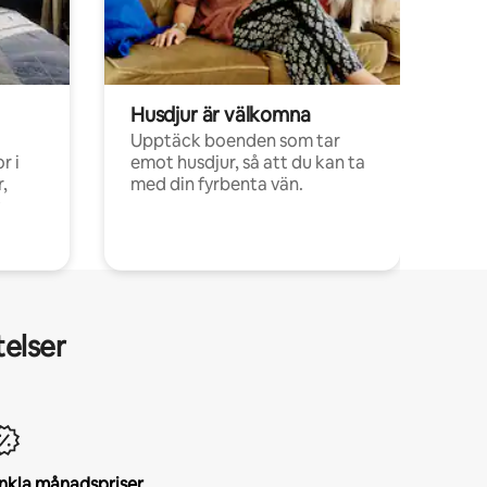
Husdjur är välkomna
Upptäck boenden som tar
r i
emot husdjur, så att du kan ta
,
med din fyrbenta vän.
telser
nkla månadspriser