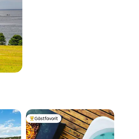
Gästfavorit
Populär gästfavorit