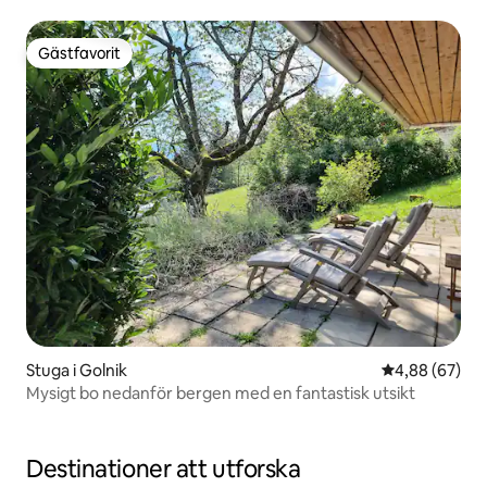
Gästfavorit
Gästfavorit
Stuga i Golnik
4,88 av 5 i g
4,88 (67)
Mysigt bo nedanför bergen med en fantastisk utsikt
Destinationer att utforska