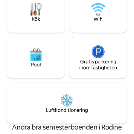
parkeringsplatser. Korsa bara vägen och
och lugnet i den o
det finns en stor lekplats för barn, du kan
för par som är ute 
titta på dem från huset :)
välbefinnande och
Kök
Wifi
bergen. Välkommen 
ID: 108171
Gratis parkering
Pool
inom fastigheten
Luftkonditionering
Andra bra semesterboenden i Rodine