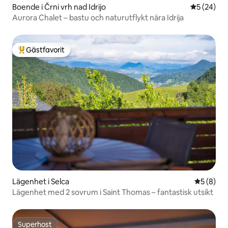
Boende i Črni vrh nad Idrijo
5 av 5 i g
5 (24)
Aurora Chalet – bastu och naturutflykt nära Idrija
Gästfavorit
Populär gästfavorit
Lägenhet i Selca
5 av 5 i 
5 (8)
Lägenhet med 2 sovrum i Saint Thomas – fantastisk utsikt
Superhost