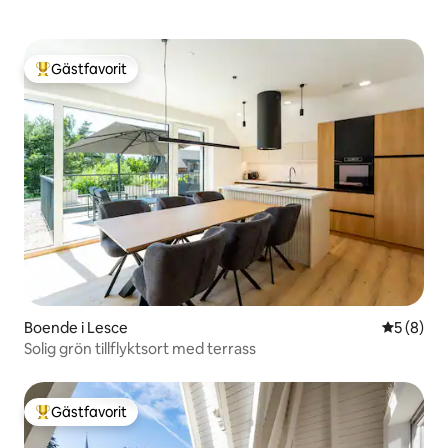
Gästfavorit
Populär gästfavorit
Boende i Lesce
5 av 5 i 
5 (8)
Solig grön tillflyktsort med terrass
Gästfavorit
Populär gästfavorit