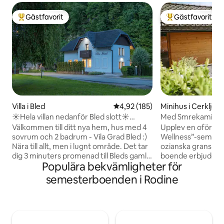
Gästfavorit
Gästfavorit
Populär gästfavorit
Populär gästfavor
Villa i Bled
4,92 av 5 i genomsnittligt bet
4,92 (185)
Minihus i Cerklje 
kem
☀Hela villan nedanför Bled slott☀
Med Smrekami | Bo
freeBikes & bastu
wellness och spa
Välkommen till ditt nya hem, hus med 4
Upplev en oförglö
sovrum och 2 badrum - Vila Grad Bled :)
Wellness”-semester
Nära till allt, men i lugnt område. Det tar
ozianska granskog
dig 3 minuters promenad till Bleds gamla
boende erbjuder fu
Populära bekvämligheter för
stadskärna, 6 minuters promenad till
två separata områ
Bledsjön och några minuters promenad
trästuga med pan
semesterboenden i Rodine
till Bleds slott. Det finns några cyklar som
förstklassig mass
är gratis att använda för att ta sig till
filmprojektor i sä
Bleds mest populära sevärdheter ännu
vardagsrumssvit 
snabbare och bekvämare :) (cyklarna är
öppen spis och kö
inte nya) Framför huset finns 3
hittar du en bubbe