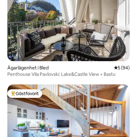
Ägarlägenhet i Bled
5 av 5 i g
5 (94)
Penthouse Vila Pavlovski: Lake&Castle View + Bastu
Gästfavorit
Populär gästfavorit