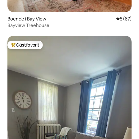
Boende i Bay View
5 av 5 i g
5 (67)
Bayview Treehouse
Gästfavorit
Populär gästfavorit