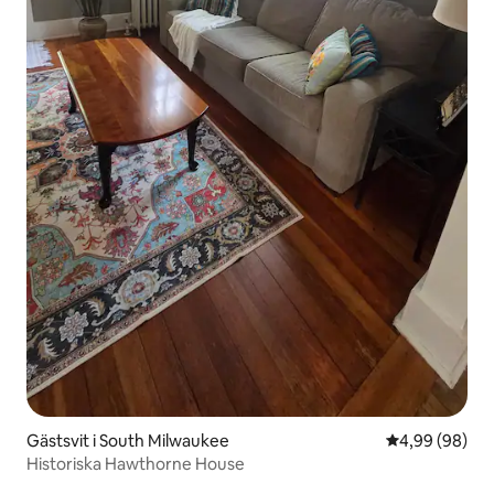
Gästsvit i South Milwaukee
4,99 av 5 i g
4,99 (98)
Historiska Hawthorne House