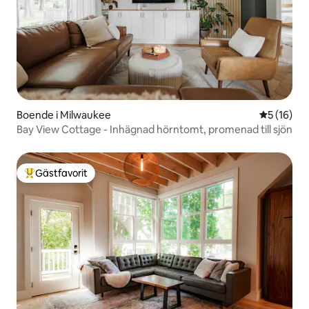
Boende i Milwaukee
5 av 5 i g
5 (16)
Bay View Cottage - Inhägnad hörntomt, promenad till sjön
Gästfavorit
Populär gästfavorit