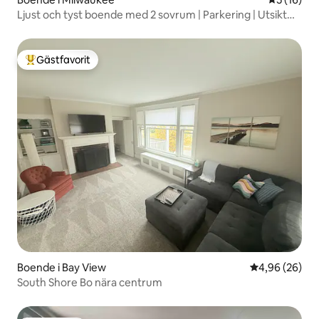
Ljust och tyst boende med 2 sovrum | Parkering | Utsikt
över flygplatsen och bukten
Gästfavorit
Populär gästfavorit
Boende i Bay View
4,96 av 5 i g
4,96 (26)
South Shore Bo nära centrum