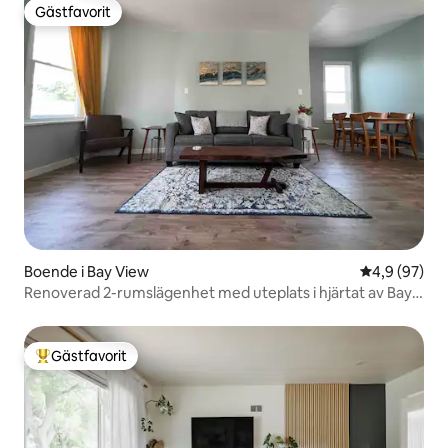
Gästfavorit
Gästfavorit
Boende i Bay View
4,9 av 5 i g
4,9 (97)
Renoverad 2-rumslägenhet med uteplats i hjärtat av Bay
View
Gästfavorit
Populär gästfavorit