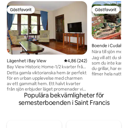
Gästfavorit
Gästfavorit
Gästfavorit
Gästfavorit
Boende i Cudahy
Nära till sjön med bra bekvämligheter
och frukost!
Jag vill att du ska
Lägenhet i Bay View
4,86 av 5 i genomsnittligt bety
4,86 (242)
som du inte kan göra
Bay View Historic Home-1/2 kvarter från
du grillar, har en br
sjön
Detta gamla viktorianska hem är perfekt
filmer hela natten
för en urban upplevelse med charmen
volymen så högt du v
av ett gammalt hem. Ett halvt kvarter
publicerade min a
från sjön erbjuder läget promenader vid
boendet" eftersom
Populära bekvämligheter för
sjön i hjärtat av Milwaukees trendigaste
mer än att bara hyra "e
grannskap. Runt hörnet finns en italiensk
har gäster bor jag 
semesterboenden i Saint Francis
livsmedelsbutik, musikställe i Indy och
sovrum så att mina
många trendiga restauranger.
mer bekväma med 
Downtown sevärdheter ligger 10
boendet och trädgården. 
minuter bort med bil och lättillgänglig
ber om frukost kan
med buss. Här är en länk till en mycket