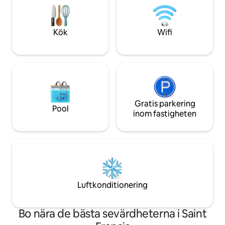
mig alls.
snabbt videorundtur i grannskapet:
https://www.visitmilwaukee.org/neighborhoods/bay-
view/
Kök
Wifi
Gratis parkering
Pool
inom fastigheten
Luftkonditionering
Bo nära de bästa sevärdheterna i Saint