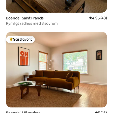
Boende i Saint Francis
4,95 av 5 i g
4,95 (43)
Rymligt radhus med 3 sovrum
Gästfavorit
Populär gästfavorit
Boende i Milwaukee
5 av 5 i g
5 (16)