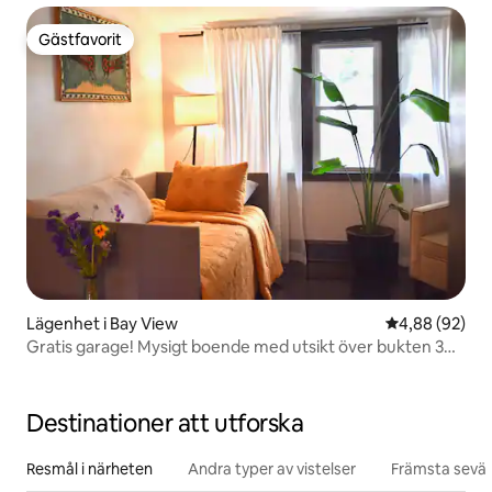
Gästfavorit
Gästfavorit
Lägenhet i Bay View
4,88 av 5 i g
4,88 (92)
Gratis garage! Mysigt boende med utsikt över bukten 3
kvarter från sjön
Destinationer att utforska
Resmål i närheten
Andra typer av vistelser
Främsta sevär