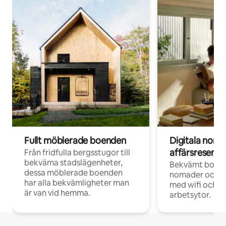
Fullt möblerade boenden
Digitala nom
affärsresenär
Från fridfulla bergsstugor till
bekväma stadslägenheter,
Bekvämt boend
dessa möblerade boenden
nomader och d
har alla bekvämligheter man
med wifi och d
är van vid hemma.
arbetsytor.