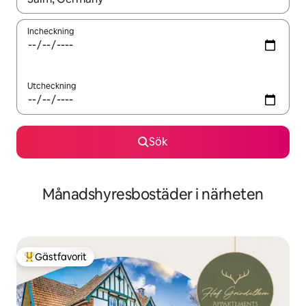
Incheckning
Utcheckning
Sök
Månadshyresbostäder i närheten
Gästfavorit
Populär gästfavorit