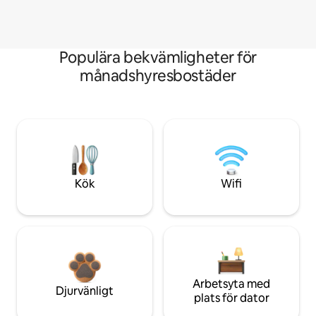
Populära bekvämligheter för
månadshyresbostäder
Kök
Wifi
Arbetsyta med
Djurvänligt
plats för dator