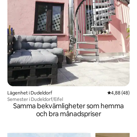
Lägenhet i Dudeldorf
4,88 av 5 i g
4,88 (48)
Semester i Dudeldorf/Eifel
Samma bekvämligheter som hemma
och bra månadspriser