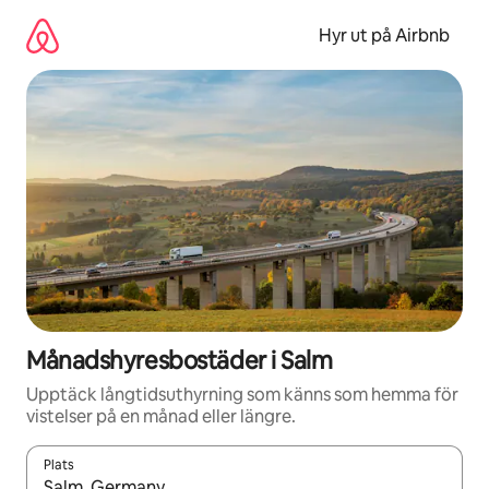
Hoppa
till
Hyr ut på Airbnb
innehåll
Månadshyresbostäder i Salm
Upptäck långtidsuthyrning som känns som hemma för
vistelser på en månad eller längre.
Plats
När resultaten är tillgängliga kan du navigera med upp- och ned