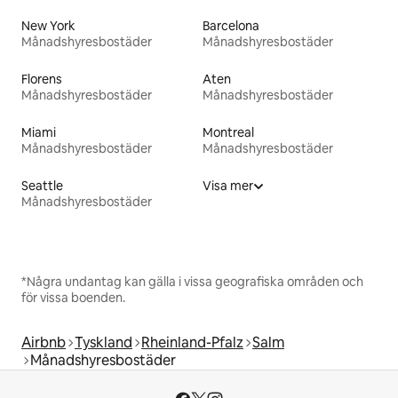
New York
Barcelona
Månadshyresbostäder
Månadshyresbostäder
Florens
Aten
Månadshyresbostäder
Månadshyresbostäder
Miami
Montreal
Månadshyresbostäder
Månadshyresbostäder
Seattle
Visa mer
Månadshyresbostäder
*Några undantag kan gälla i vissa geografiska områden och
för vissa boenden.
Airbnb
Tyskland
Rheinland-Pfalz
Salm
Månadshyresbostäder