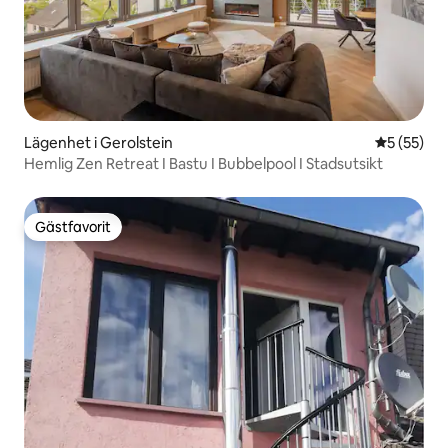
Lägenhet i Gerolstein
5 av 5 i g
5 (55)
Hemlig Zen Retreat I Bastu I Bubbelpool I Stadsutsikt
Gästfavorit
Gästfavorit