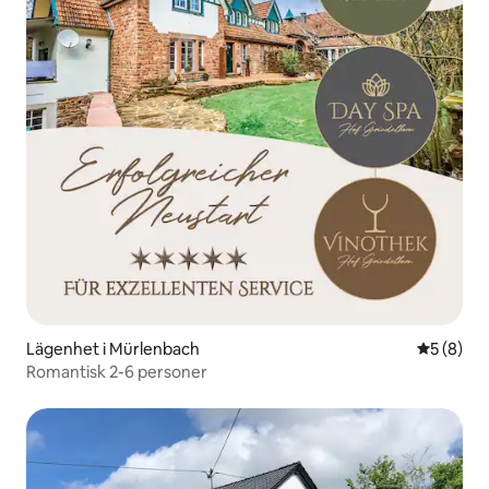
Lägenhet i Mürlenbach
5 av 5 i 
5 (8)
Romantisk 2-6 personer