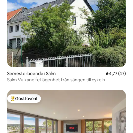
Semesterboende i Salm
4,77 av 5 i g
4,77 (47)
Salm Vulkaneifel lägenhet från sängen till cykeln
Gästfavorit
Populär gästfavorit