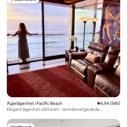
Populär gästfavorit
Ägarlägenhet i Pacific Beach
4,94 av 5 i ge
4,94 (546)
Elegant lägenhet vid havet – anmärkningsvärda
bekvämligheter