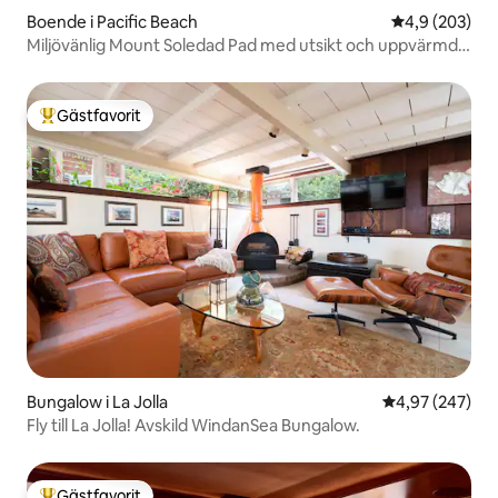
Boende i Pacific Beach
4,9 av 5 i ge
4,9 (203)
Miljövänlig Mount Soledad Pad med utsikt och uppvärmd
pool
Gästfavorit
Populär gästfavorit
Bungalow i La Jolla
4,97 av 5 i ge
4,97 (247)
Fly till La Jolla! Avskild WindanSea Bungalow.
Gästfavorit