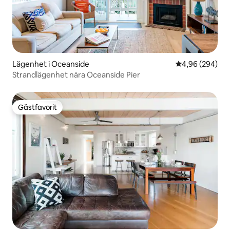
Lägenhet i Oceanside
4,96 av 5 i ge
4,96 (294)
Strandlägenhet nära Oceanside Pier
Gästfavorit
Gästfavorit