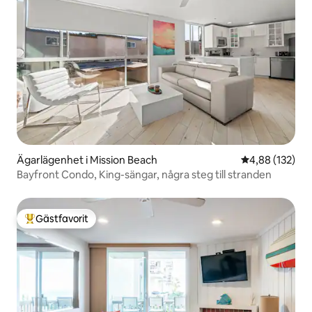
via Specialerbjudande vid godkännande
av bokningen.
Ägarlägenhet i Mission Beach
4,88 av 5 i ge
4,88 (132)
Bayfront Condo, King-sängar, några steg till stranden
Gästfavorit
Populär gästfavorit