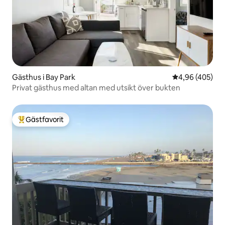
Gästhus i Bay Park
4,96 av 5 i ge
4,96 (405)
Privat gästhus med altan med utsikt över bukten
Gästfavorit
Populär gästfavorit