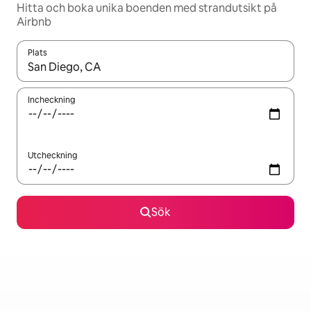
Hitta och boka unika boenden med strandutsikt på
Airbnb
Plats
När resultaten är tillgängliga kan du navigera med upp- och ned
Incheckning
Utcheckning
Sök