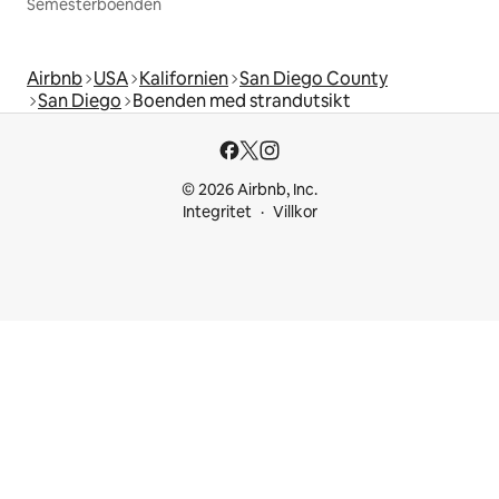
Semesterboenden
Airbnb
USA
Kalifornien
San Diego County
San Diego
Boenden med strandutsikt
© 2026 Airbnb, Inc.
Integritet
Villkor