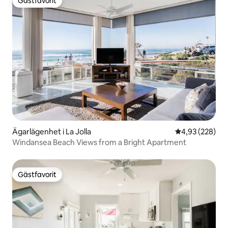
Gästfavorit
Gästfavorit
Ägarlägenhet i La Jolla
4,93 av 5 i ge
4,93 (228)
Windansea Beach Views from a Bright Apartment
Gästfavorit
Gästfavorit