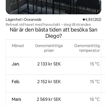
Lägenhet i Oceanside
4,93 av 5 i ge
4,93 (252)
Retreat vid havet med havsutsikt – steg till stranden
När är den bästa tiden att besöka San
Diego?
Månad
Genomsnittliga
Genomsnittlig
priser
temperatur
Jan.
2 133 kr SEK
15 °C
Feb.
2 152 kr SEK
15 °C
Mars
2 569 kr SEK
16 °C