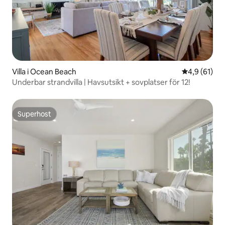
Villa i Ocean Beach
4,9 av 5 i g
4,9 (61)
Underbar strandvilla | Havsutsikt + sovplatser för 12!
Superhost
Superhost