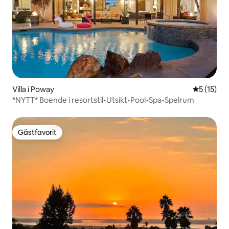
Villa i Poway
5 av 5 i g
5 (15)
*NYTT* Boende i resortstil•Utsikt•Pool•Spa•Spelrum
Gästfavorit
Gästfavorit