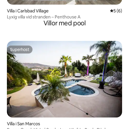
Villa i Carlsbad Village
5 av 5 i 
5 (6)
Lyxig villa vid stranden – Penthouse A
Villor med pool
Superhost
Superhost
Villa i San Marcos