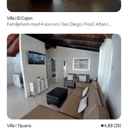
Villa i El Cajon
Familjehem med 4 sovrum i San Diego | Pool | Altan |
Parkering för husbil |
Villa i Tijuana
4,88 av 5 i g
4,88 (25)