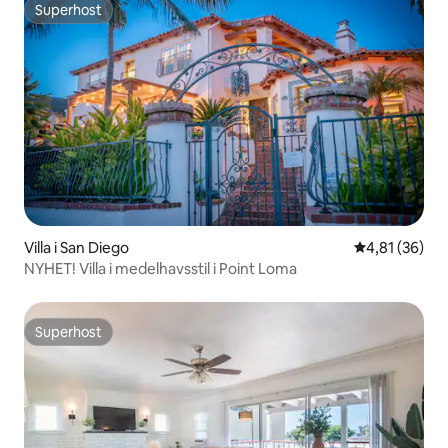
Superhost
Superhost
Villa i San Diego
4,81 av 5 i g
4,81 (36)
NYHET! Villa i medelhavsstil i Point Loma
Superhost
Superhost