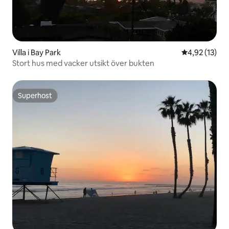
Villa i Bay Park
4,92 av 5 i g
4,92 (13)
Stort hus med vacker utsikt över bukten
Superhost
Superhost