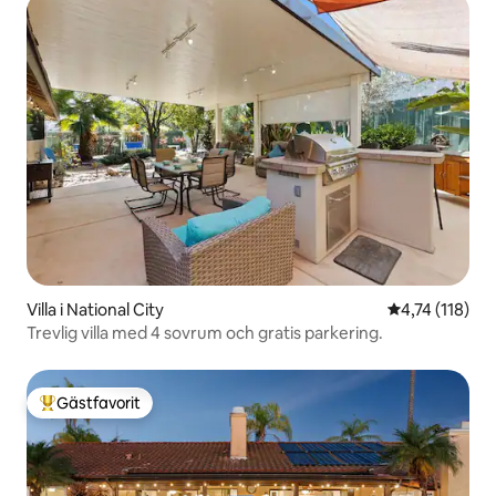
Villa i National City
4,74 av 5 i g
4,74 (118)
Trevlig villa med 4 sovrum och gratis parkering.
Gästfavorit
Populär gästfavorit