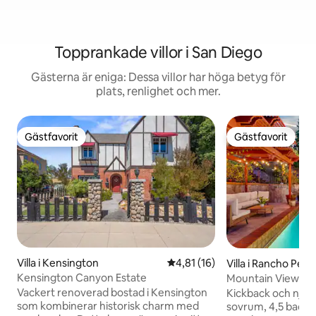
Topprankade villor i San Diego
Gästerna är eniga: Dessa villor har höga betyg för
plats, renlighet och mer.
Gästfavorit
Gästfavorit
Gästfavorit
Gästfavorit
Villa i Kensington
4,81 av 5 i genomsnittligt be
4,81 (16)
Villa i Rancho Pen
Kensington Canyon Estate
Mountain View Ha
pool•Spa•2 spelr
Vackert renoverad bostad i Kensington
Kickback och njut
som kombinerar historisk charm med
sovrum, 4,5 badru