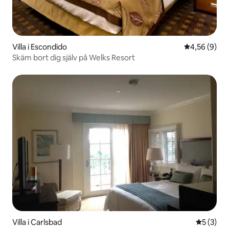
Villa i Escondido
4,56 av 5 i 
4,56 (9)
Skäm bort dig själv på Welks Resort
Villa i Carlsbad
5 av 5 i 
5 (3)