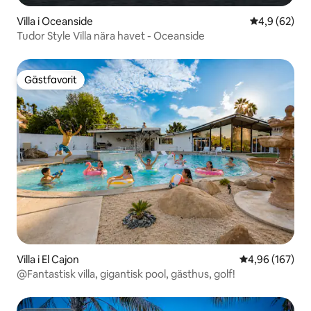
Villa i Oceanside
4,9 av 5 i g
4,9 (62)
Tudor Style Villa nära havet - Oceanside
Gästfavorit
Gästfavorit
Villa i El Cajon
4,96 av 5 i ge
4,96 (167)
@Fantastisk villa, gigantisk pool, gästhus, golf!