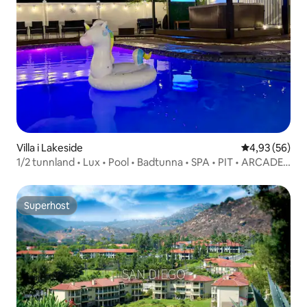
Villa i Lakeside
4,93 av 5 i g
4,93 (56)
1/2 tunnland • Lux • Pool • Badtunna • SPA • PIT • ARCADE •
Grill
Superhost
Superhost