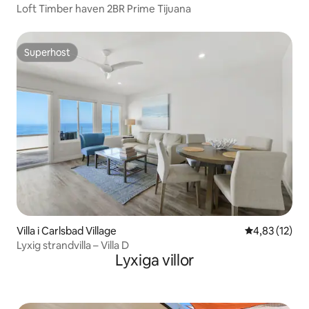
Loft Timber haven 2BR Prime Tijuana
Superhost
Superhost
Villa i Carlsbad Village
4,83 av 5 i g
4,83 (12)
Lyxig strandvilla – Villa D
Lyxiga villor