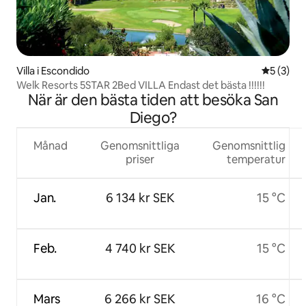
Villa i Escondido
5 av 5 i 
5 (3)
Welk Resorts 5STAR 2Bed VILLA Endast det bästa !!!!!!
När är den bästa tiden att besöka San
Diego?
Månad
Genomsnittliga
Genomsnittlig
priser
temperatur
Jan.
6 134 kr SEK
15 °C
Feb.
4 740 kr SEK
15 °C
Mars
6 266 kr SEK
16 °C