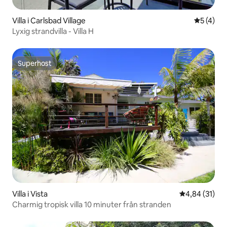
Villa i Carlsbad Village
5 av 5 i 
5 (4)
Lyxig strandvilla - Villa H
Superhost
Superhost
Villa i Vista
4,84 av 5 i g
4,84 (31)
Charmig tropisk villa 10 minuter från stranden