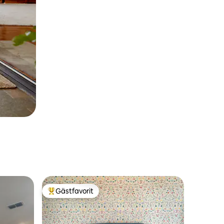
Gästfavorit
Populär gästfavorit