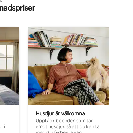
X!
adspriser
Husdjur är välkomna
Upptäck boenden som tar
r i
emot husdjur, så att du kan ta
,
med din fyrbenta vän.