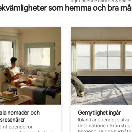
Lugnt boende nära SPI & Space
kvämligheter som hemma och bra mån
tala nomader och
Gemytlighet ingår
rsresenärer
Ibland är boendet själva
destinationen. Från stugo
ämt boende för
bergen till lugna husbåtar