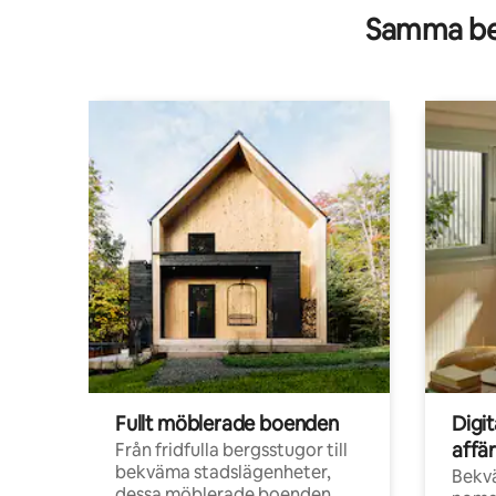
Samma be
Fullt möblerade boenden
Digi
affä
Från fridfulla bergsstugor till
bekväma stadslägenheter,
Bekv
dessa möblerade boenden