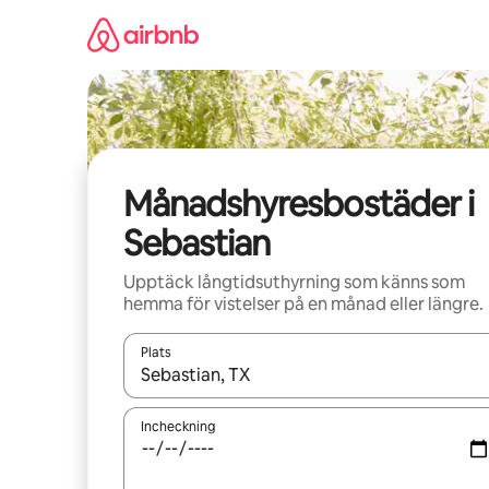
Hoppa
till
innehåll
Månadshyresbostäder i
Sebastian
Upptäck långtidsuthyrning som känns som
hemma för vistelser på en månad eller längre.
Plats
När resultaten är tillgängliga kan du navigera me
Incheckning