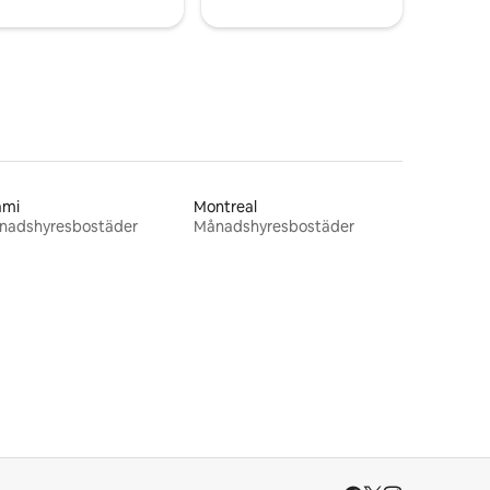
ami
Montreal
nadshyresbostäder
Månadshyresbostäder