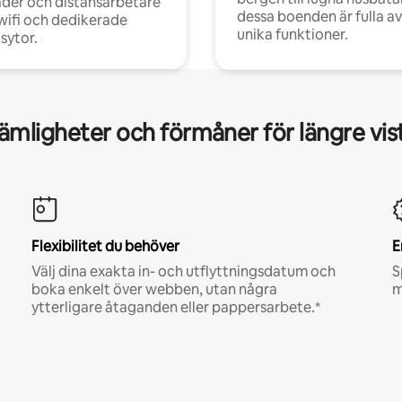
der och distansarbetare
dessa boenden är fulla av
ifi och dedikerade
unika funktioner.
sytor.
mligheter och förmåner för längre vis
Flexibilitet du behöver
E
Välj dina exakta in- och utflyttningsdatum och
S
boka enkelt över webben, utan några
m
ytterligare åtaganden eller pappersarbete.*