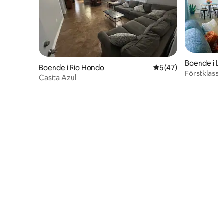
Boende i 
Boende i Rio Hondo
5 av 5 i genomsnit
5 (47)
Förstklas
Casita Azul
sovrum oc
personer*