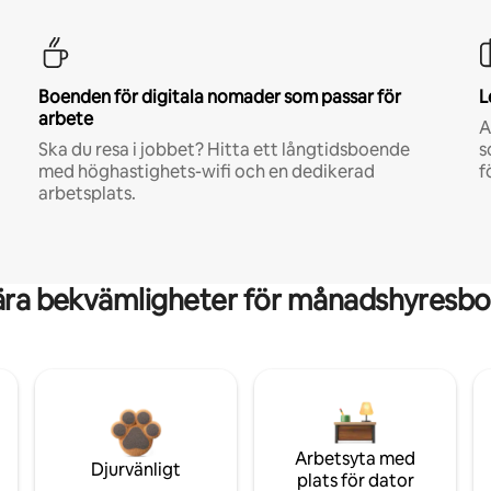
Boenden för digitala nomader som passar för
L
arbete
A
Ska du resa i jobbet? Hitta ett långtidsboende
s
med höghastighets-wifi och en dedikerad
f
arbetsplats.
ära bekvämligheter för månadshyresbo
Arbetsyta med
Djurvänligt
plats för dator