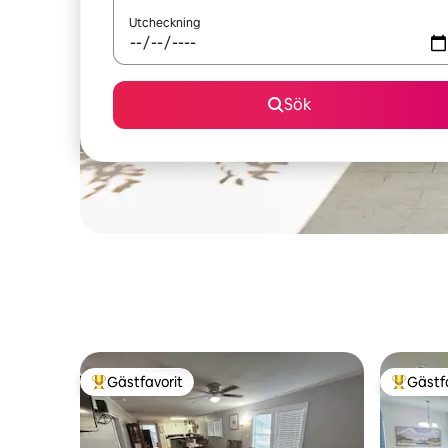
Utcheckning
Sök
Gästfavorit
Gästf
Populär gästfavorit
Populär 