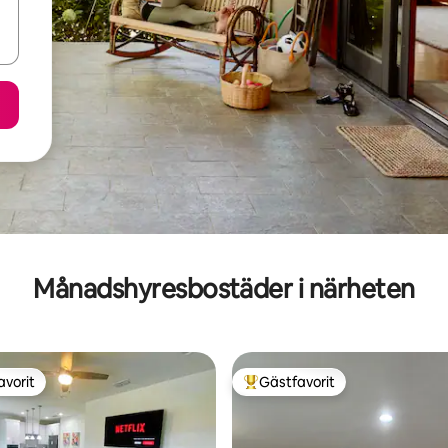
Månadshyresbostäder i närheten
avorit
Gästfavorit
gästfavorit
Populär gästfavorit