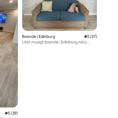
en
Boende i Edinburg
5 av 5 i genomsnit
5 (37)
Litet mysigt boende i Edinburg nära
McAllen
5 av 5 i genomsnittligt betyg, 39 omdömen
5 (39)