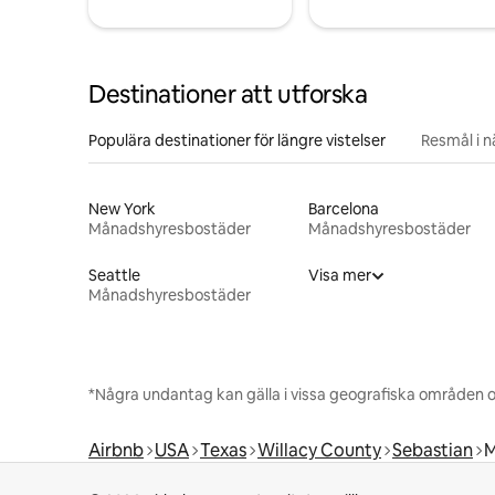
Destinationer att utforska
Populära destinationer för längre vistelser
Resmål i 
New York
Barcelona
Månadshyresbostäder
Månadshyresbostäder
Seattle
Visa mer
Månadshyresbostäder
*Några undantag kan gälla i vissa geografiska områden o
Airbnb
USA
Texas
Willacy County
Sebastian
M