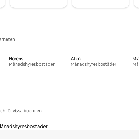
närheten
Florens
Aten
Mi
Månadshyresbostäder
Månadshyresbostäder
Må
ch för vissa boenden.
ånadshyresbostäder