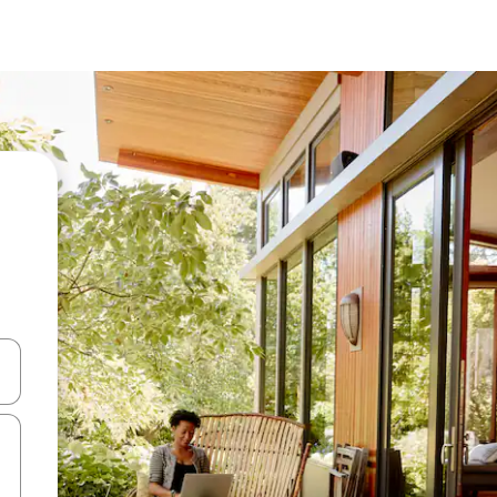
d upp- och nedåtpilarna eller utforska genom att trycka eller svepa.