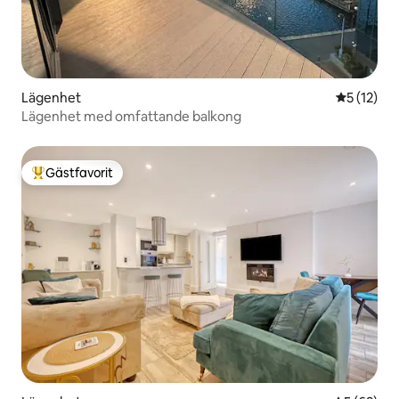
Lägenhet
5 av 5 i g
5 (12)
Lägenhet med omfattande balkong
Gästfavorit
Populär gästfavorit