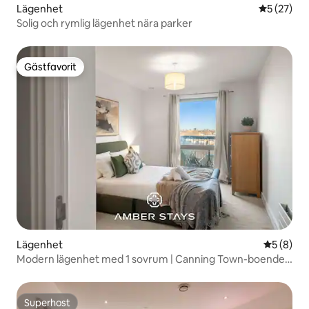
Lägenhet
5 av 5 i g
5 (27)
Solig och rymlig lägenhet nära parker
Gästfavorit
Gästfavorit
Lägenhet
5 av 5 i 
5 (8)
Modern lägenhet med 1 sovrum | Canning Town-boende
för två
Superhost
Superhost