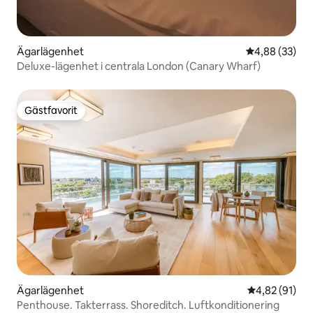
Ägarlägenhet
4,88 av 5 i g
4,88 (33)
Deluxe-lägenhet i centrala London (Canary Wharf)
Gästfavorit
Gästfavorit
Ägarlägenhet
4,82 av 5 i g
4,82 (91)
Penthouse. Takterrass. Shoreditch. Luftkonditionering