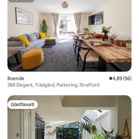
Superhost
Boende
4,89 av 5 i g
4,89 (56)
3BR Elegant, Trädgård, Parkering, Stratford
Gästfavorit
Gästfavorit