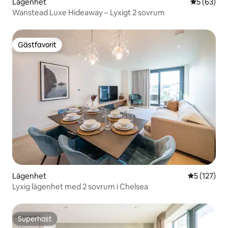
Lägenhet
5 av 5 i g
5 (63)
Wanstead Luxe Hideaway – Lyxigt 2 sovrum
Gästfavorit
Gästfavorit
Lägenhet
5 av 5 i ge
5 (127)
Lyxig lägenhet med 2 sovrum i Chelsea
Superhost
Superhost