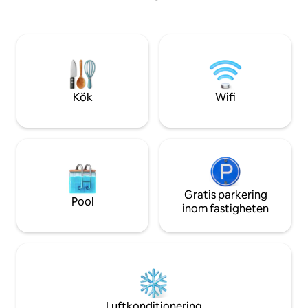
station (Elizabeth 
moderna lägenhet är den perfekta
London på 8 minut
basen för att utforska London — eller
minuter och direkt
helt enkelt koppla av i komfort. Det är
flygplats) 1 min promenad till Royal
bara några steg från ExCeL Centre och
Victoria DLR stati
bara några minuter från O2 Arena,
minuter Naturligtvis är hela London
Canary Wharf och London City Airport,
lättillgängligt
Stratford, Tower Hill.
Kök
Wifi
Gratis parkering
Pool
inom fastigheten
Luftkonditionering