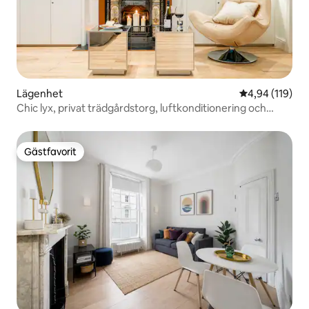
Lägenhet
4,94 av 5 i ge
4,94 (119)
Chic lyx, privat trädgårdstorg, luftkonditionering och
extra
Gästfavorit
Gästfavorit