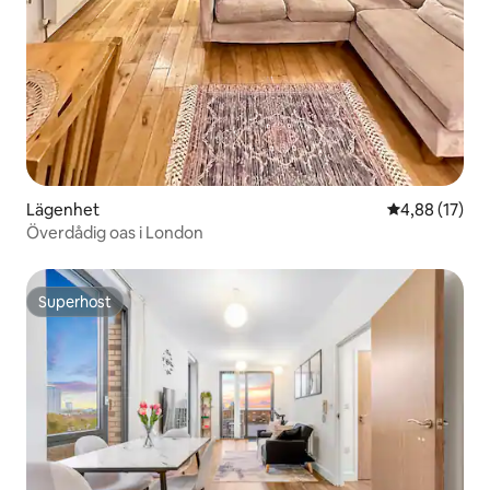
Lägenhet
4,88 av 5 i g
4,88 (17)
Överdådig oas i London
Superhost
Superhost