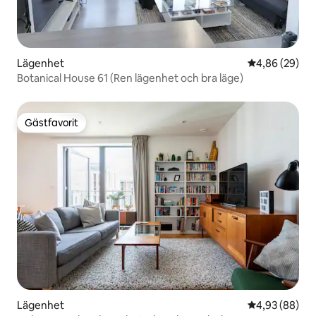
Lägenhet
4,86 av 5 i g
4,86 (29)
Botanical House 61 (Ren lägenhet och bra läge)
Gästfavorit
Gästfavorit
Lägenhet
4,93 av 5 i g
4,93 (88)