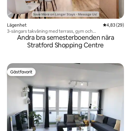
Lägenhet
4,83 av 5 i g
4,83 (29)
3-sängars takvåning med terrass, gym och
Andra bra semesterboenden nära
veckoerbjudanden
Stratford Shopping Centre
Gästfavorit
Gästfavorit