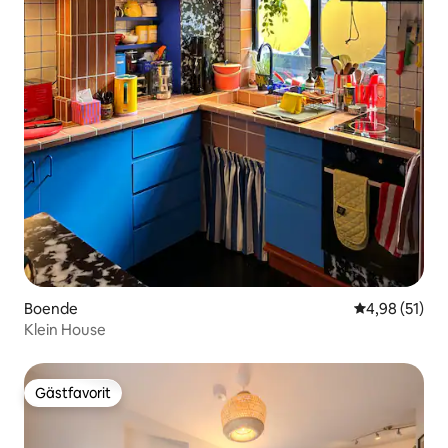
Boende
4,98 av 5 i g
4,98 (51)
Klein House
Gästfavorit
Gästfavorit