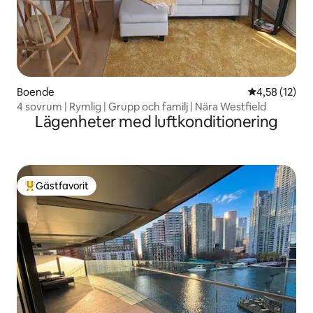
Boende
4,58 av 5 i g
4,58 (12)
4 sovrum | Rymlig | Grupp och familj | Nära Westfield
Lägenheter med luftkonditionering
Gästfavorit
Populär gästfavorit