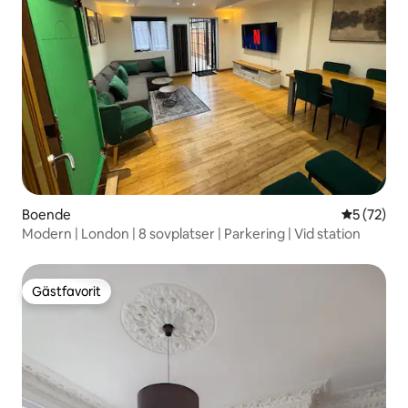
Boende
5 av 5 i g
5 (72)
Modern | London | 8 sovplatser | Parkering | Vid station
Gästfavorit
Gästfavorit