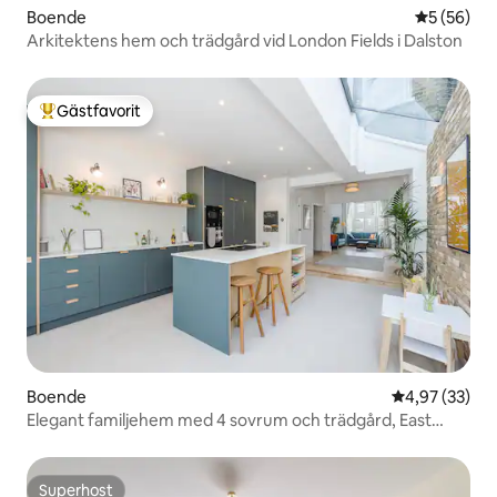
Boende
5 av 5 i g
5 (56)
Arkitektens hem och trädgård vid London Fields i Dalston
Gästfavorit
Populär gästfavorit
Boende
4,97 av 5 i g
4,97 (33)
Elegant familjehem med 4 sovrum och trädgård, East
London
Superhost