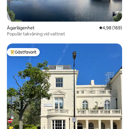
Ägarlägenhet
4,98 av 5 i ge
4,98 (169)
Populär takvåning vid vattnet
Gästfavorit
Populär gästfavorit