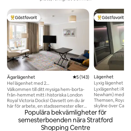
Gästfavorit
Gästfavorit
Populär gästfavorit
Populär gästfavor
Lägenhet
Ägarlägenhet
5 av 5 i genomsnittligt bet
5 (143)
Lyxig lägenhet me
Hel lägenhet med 2
(gratis parkering
sovrum/ExCel/O2/garageparkering/ABBA
Lyxlägenhet i Roy
Välkommen till ditt mysiga hem-borta-
Newham) med fanta
från-hemmet mitt i historiska London
Themsen, Royal Do
Royal Victoria Docks! Oavsett om du är
skyline över Cana
här för arbete, en stadssemester eller
Populära bekvämligheter för
Town & London cit
en längre vistelse kommer du att älska
EXCEL LONDON 1 
den avslappnade, vattensidiga
semesterboenden nära Stratford
CLOUD CABLE Car 
atmosfären och oslagbara läget och
Shopping Centre
minuters promen
supergrannskapet. Denna ljusa och