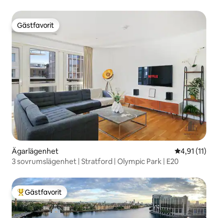
Gästfavorit
Gästfavorit
Ägarlägenhet
4,91 av 5 i 
4,91 (11)
3 sovrumslägenhet | Stratford | Olympic Park | E20
Gästfavorit
Populär gästfavorit