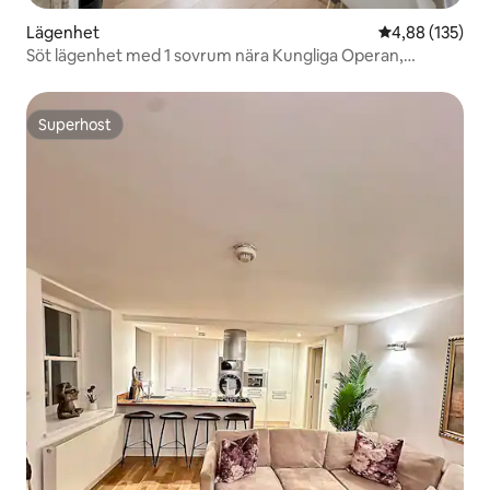
Lägenhet
4,88 av 5 i ge
4,88 (135)
Söt lägenhet med 1 sovrum nära Kungliga Operan,
centralt | AC!
Superhost
Superhost