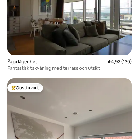
Ägarlägenhet
4,93 av 5 i ge
4,93 (130)
Fantastisk takvåning med terrass och utsikt
Gästfavorit
Populär gästfavorit