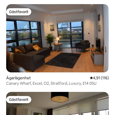
Gästfavorit
Gästfavorit
Ägarlägenhet
4,91 av 5 i g
4,91 (116)
Canary Wharf, Excel, O2, Stratford, Luxury, E14 0SU
Gästfavorit
Gästfavorit