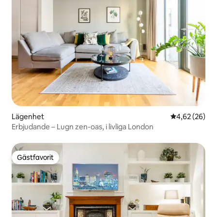
Lägenhet
4,62 av 5 i g
4,62 (26)
Erbjudande – Lugn zen-oas, i livliga London
Gästfavorit
Gästfavorit