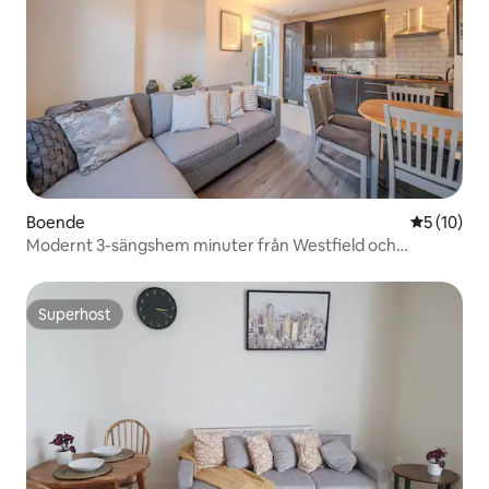
Boende
5 av 5 i g
5 (10)
Modernt 3-sängshem minuter från Westfield och
stationen
Superhost
Superhost