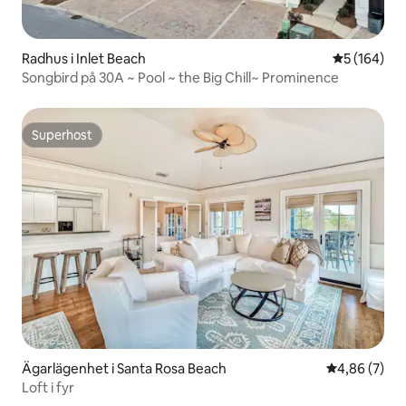
Radhus i Inlet Beach
5 av 5 i ge
5 (164)
Songbird på 30A ~ Pool ~ the Big Chill~ Prominence
Superhost
Superhost
Ägarlägenhet i Santa Rosa Beach
4,86 av 5 i 
4,86 (7)
Loft i fyr