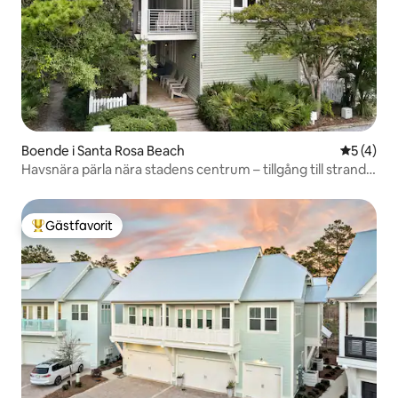
Boende i Santa Rosa Beach
5 av 5 i 
5 (4)
Havsnära pärla nära stadens centrum – tillgång till strand
och pool
Gästfavorit
Populär gästfavorit