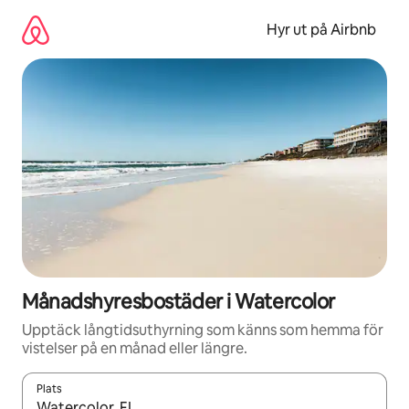
Hoppa
till
Hyr ut på Airbnb
innehåll
Månadshyresbostäder i Watercolor
Upptäck långtidsuthyrning som känns som hemma för
vistelser på en månad eller längre.
Plats
När resultaten är tillgängliga kan du navigera med upp- och ned