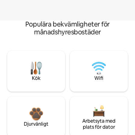
Populära bekvämligheter för
månadshyresbostäder
Kök
Wifi
Arbetsyta med
Djurvänligt
plats för dator