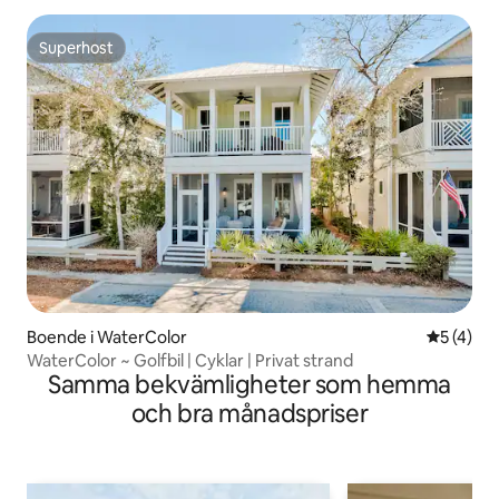
Superhost
Superhost
Boende i WaterColor
5 av 5 i 
5 (4)
WaterColor ~ Golfbil | Cyklar | Privat strand
Samma bekvämligheter som hemma
och bra månadspriser