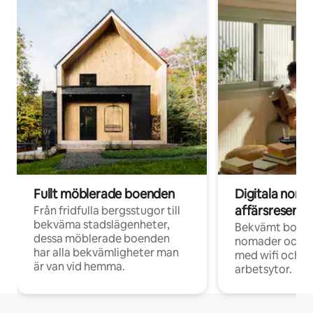
Fullt möblerade boenden
Digitala nom
affärsresenär
Från fridfulla bergsstugor till
bekväma stadslägenheter,
Bekvämt boend
dessa möblerade boenden
nomader och d
har alla bekvämligheter man
med wifi och d
är van vid hemma.
arbetsytor.