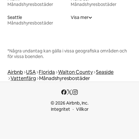
Månadshyresbostäder
Månadshyresbostäder
Seattle
Visa mer
Månadshyresbostäder
*Några undantag kan gälla i vissa geografiska områden och
för vissa boenden.
Airbnb
USA
Florida
Walton County
Seaside
Vattenfärg
Månadshyresbostäder
© 2026 Airbnb, Inc.
Integritet
Villkor