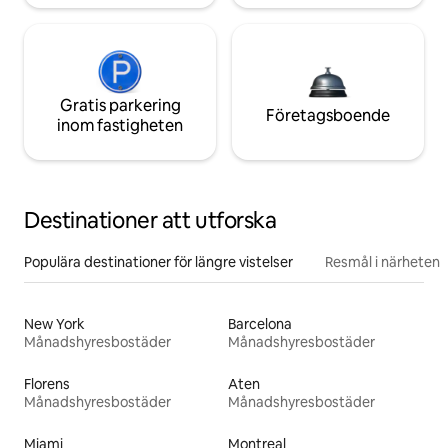
Gratis parkering
Företagsboende
inom fastigheten
Destinationer att utforska
Populära destinationer för längre vistelser
Resmål i närheten
New York
Barcelona
Månadshyresbostäder
Månadshyresbostäder
Florens
Aten
Månadshyresbostäder
Månadshyresbostäder
Miami
Montreal