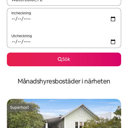
Incheckning
Utcheckning
Sök
Månadshyresbostäder i närheten
Superhost
Superhost