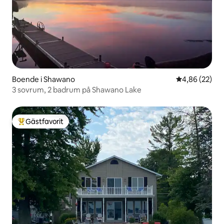
Boende i Shawano
4,86 av 5 i g
4,86 (22)
3 sovrum, 2 badrum på Shawano Lake
Gästfavorit
Populär gästfavorit