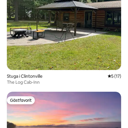
Stuga i Clintonville
5 av 5 i g
5 (17)
The Log Cab-Inn
Gästfavorit
Gästfavorit