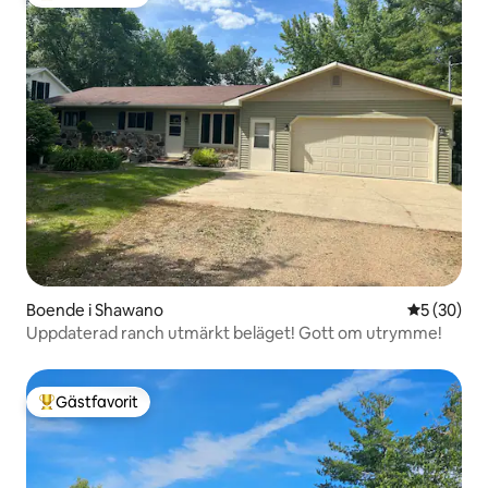
Populär gästfavorit
Boende i Shawano
5 av 5 i g
5 (30)
Uppdaterad ranch utmärkt beläget! Gott om utrymme!
Gästfavorit
Populär gästfavorit