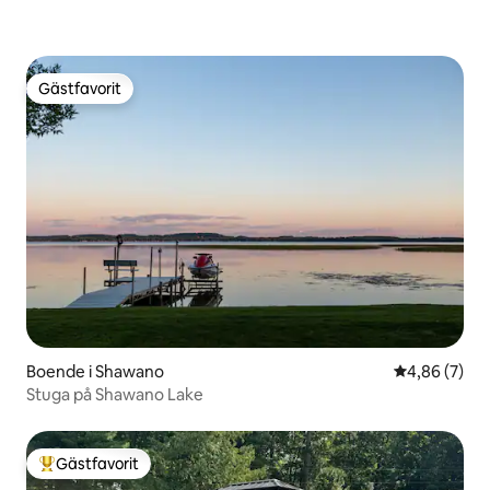
Gästfavorit
Gästfavorit
Boende i Shawano
4,86 av 5 i 
4,86 (7)
Stuga på Shawano Lake
Gästfavorit
Populär gästfavorit