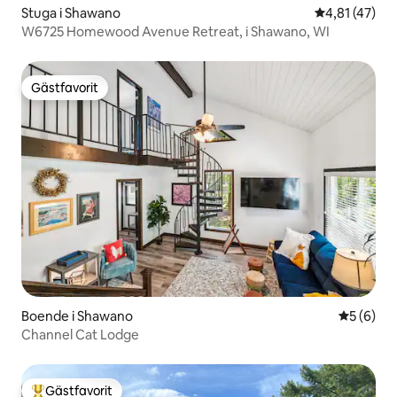
Stuga i Shawano
4,81 av 5 i g
4,81 (47)
W6725 Homewood Avenue Retreat, i Shawano, WI
Gästfavorit
Gästfavorit
Boende i Shawano
5 av 5 i 
5 (6)
Channel Cat Lodge
Gästfavorit