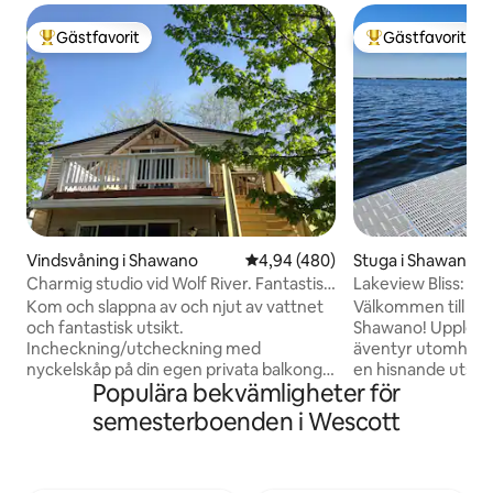
Gästfavorit
Gästfavorit
Populär gästfavorit
Populär gästfavor
Vindsvåning i Shawano
4,94 av 5 i genomsnittligt bety
4,94 (480)
Stuga i Shawano
Charmig studio vid Wolf River. Fantastisk
Lakeview Bliss: 
utsikt!
Kom och slappna av och njut av vattnet
Välkommen till vår
och fantastisk utsikt.
Shawano! Upplev 
Incheckning/utcheckning med
äventyr utomhus me
nyckelskåp på din egen privata balkong.
en hisnande utsikt
Populära bekvämligheter för
Mysig, fräsch, ren tvårumsstudio på
sovplatser. Njut av
övervåningen i hjärtat av Wisconsin
på den privata bakg
semesterboenden i Wescott
vackra naturresurser! Kajak på floden,
strandlinje och br
vandra Hayman Falls . Häng eller fiska
(säsongsbetonad)
från den rymliga NYA bryggan!
underhållning med