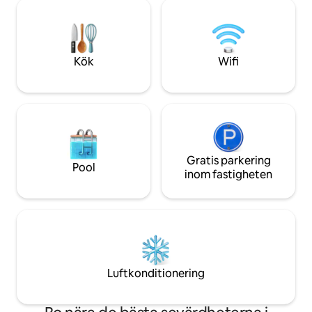
Promenera i centrum till charmiga
ATV- och skoterled
butiker, bageri, kaféer och två kaféer.
minuters promenad
Green Bay ligger 40 minuter österut.
sandstrand, lekpla
Forsränning vid Big Smoky Falls. Snabb
Tvättmaskin/torktu
wifi-hastighet. Båt till Shawano Lake eller
Parkering för 2 fo
Kök
Wifi
kryssa på floden.
minnesvärd semes
Gratis parkering
Pool
inom fastigheten
Luftkonditionering