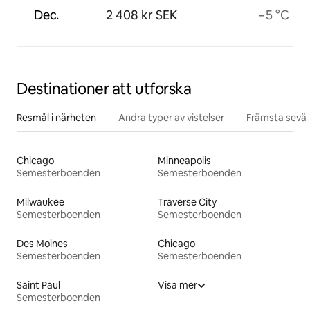
Dec.
2 408 kr SEK
−5 °C
Destinationer att utforska
Resmål i närheten
Andra typer av vistelser
Främsta sevär
Chicago
Minneapolis
Semesterboenden
Semesterboenden
Milwaukee
Traverse City
Semesterboenden
Semesterboenden
Des Moines
Chicago
Semesterboenden
Semesterboenden
Saint Paul
Visa mer
Semesterboenden