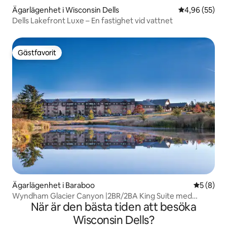
Ägarlägenhet i Wisconsin Dells
4,96 av 5 i g
4,96 (55)
Dells Lakefront Luxe – En fastighet vid vattnet
Gästfavorit
Gästfavorit
Ägarlägenhet i Baraboo
5 av 5 i 
5 (8)
Wyndham Glacier Canyon |2BR/2BA King Suite med
När är den bästa tiden att besöka
balkong
Wisconsin Dells?