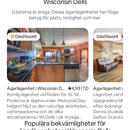
Wisconsin Dells
Gästerna är eniga: Dessa ägarlägenheter har höga
betyg för plats, renlighet och mer.
Gästfavorit
Gästfavorit
Populär gästfavorit
Gästfavorit
Ägarlägenhet i Wisconsin Del
4,93 av 5 i genomsnittligt be
4,93 (72)
Ägarlägenhet i Wi
ls
ells
Rymlig lägenhet vid floden för 10–14
Lägenhet vid stra
personer
Poolerna är öppna under Memorial Day-
Uppgradera till vå
helgen! Njut av den naturliga skönheten,
efter bokning! RÖKNING FÖRBJUDET
vattenparkerna och de olika
Denna studiolägen
attraktionerna i WI Dells i vår mysiga
Delton Grand är en 
Populära bekvämligheter för
men ändå rymliga lägenhet med 3
för alla par. Våra gäster njuter av utsikten
sovrum och 3 badrum (10–14 sovplatser).
över vattnet och a