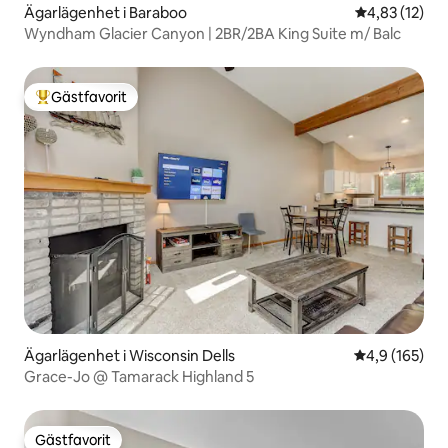
Ägarlägenhet i Baraboo
4,83 av 5 i g
4,83 (12)
Wyndham Glacier Canyon | 2BR/2BA King Suite m/ Balc
Gästfavorit
Populär gästfavorit
Ägarlägenhet i Wisconsin Dells
4,9 av 5 i ge
4,9 (165)
Grace-Jo @ Tamarack Highland 5
Gästfavorit