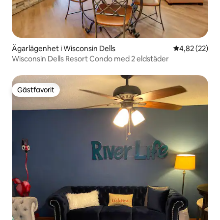
Ägarlägenhet i Wisconsin Dells
4,82 av 5 i g
4,82 (22)
Wisconsin Dells Resort Condo med 2 eldstäder
Gästfavorit
Gästfavorit