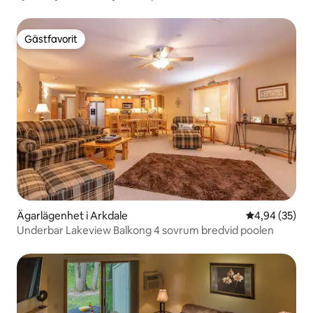
Gästfavorit
Gästfavorit
Ägarlägenhet i Arkdale
4,94 av 5 i g
4,94 (35)
Underbar Lakeview Balkong 4 sovrum bredvid poolen