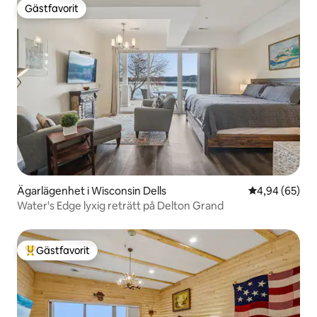
Gästfavorit
Gästfavorit
Ägarlägenhet i Wisconsin Dells
4,94 av 5 i g
4,94 (65)
Water's Edge lyxig reträtt på Delton Grand
Gästfavorit
Populär gästfavorit