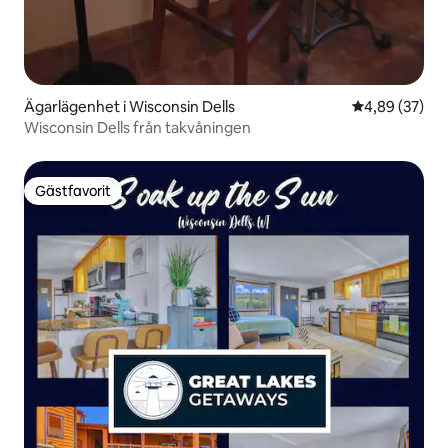
Ägarlägenhet i Wisconsin Dells
4,89 av 5 i g
4,89 (37)
Wisconsin Dells från takvåningen
Gästfavorit
Gästfavorit