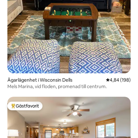
Ägarlägenhet i Wisconsin Dells
4,84 av 5 i ge
4,84 (198)
Mels Marina, vid floden, promenad till centrum.
Gästfavorit
Populär gästfavorit