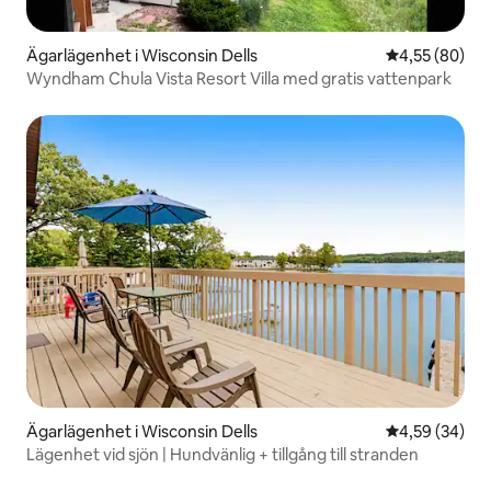
Ägarlägenhet i Wisconsin Dells
4,55 av 5 i g
4,55 (80)
Wyndham Chula Vista Resort Villa med gratis vattenpark
Ägarlägenhet i Wisconsin Dells
4,59 av 5 i g
4,59 (34)
Lägenhet vid sjön | Hundvänlig + tillgång till stranden