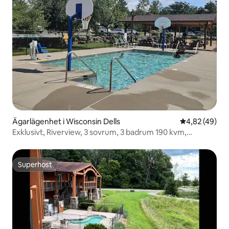
Ägarlägenhet i Wisconsin Dells
4,82 av 5 i g
4,82 (49)
Exklusivt, Riverview, 3 sovrum, 3 badrum 190 kvm,
bottenvåningen
Superhost
Superhost