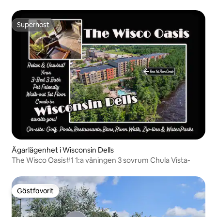
Superhost
Superhost
Ägarlägenhet i Wisconsin Dells
The Wisco Oasis#1 1:a våningen 3 sovrum Chula Vista-
Gästfavorit
Gästfavorit