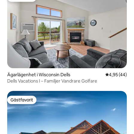
Gästfavorit
Ägarlägenhet i Wisconsin Dells
4,95 av 5 i g
4,95 (44)
Dells Vacations I – Familjer Vandrare Golfare
Gästfavorit
Gästfavorit