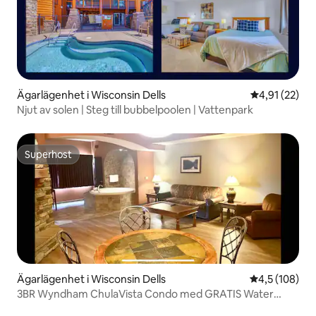
Ägarlägenhet i Wisconsin Dells
4,91 av 5 i g
4,91 (22)
Njut av solen | Steg till bubbelpoolen | Vattenpark
Superhost
Superhost
Ägarlägenhet i Wisconsin Dells
4,5 av 5 i ge
4,5 (108)
3BR Wyndham ChulaVista Condo med GRATIS Water
ParkPass