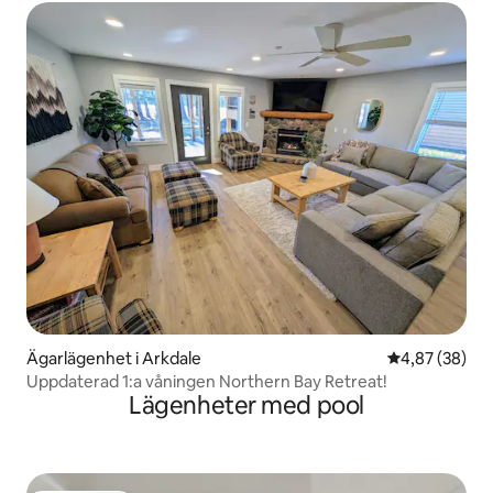
Ägarlägenhet i Arkdale
4,87 av 5 i g
4,87 (38)
Uppdaterad 1:a våningen Northern Bay Retreat!
Lägenheter med pool