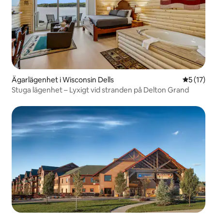
Ägarlägenhet i Wisconsin Dells
5 av 5 i g
5 (17)
Stuga lägenhet – Lyxigt vid stranden på Delton Grand