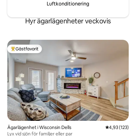
Luftkonditionering
Hyr ägarlägenheter veckovis
Gästfavorit
Populär gästfavorit
Ägarlägenhet i Wisconsin Dells
4,93 av 5 i ge
4,93 (123)
Lyx vid sjön för familjer eller par