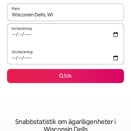
Plats
När resultaten är tillgängliga kan du navigera med upp- och ned
Incheckning
Utcheckning
Sök
Snabbstatistik om ägarlägenheter i
Wisconsin Dells