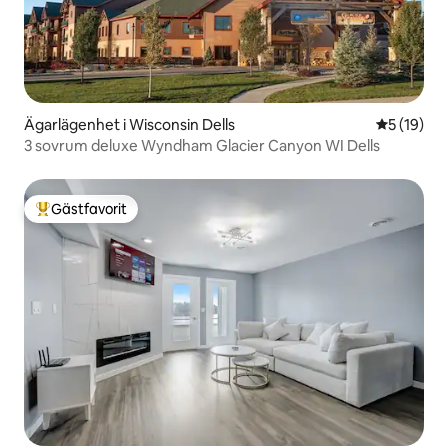
Ägarlägenhet i Wisconsin Dells
5 av 5 i g
5 (19)
3 sovrum deluxe Wyndham Glacier Canyon WI Dells
Gästfavorit
Populär gästfavorit