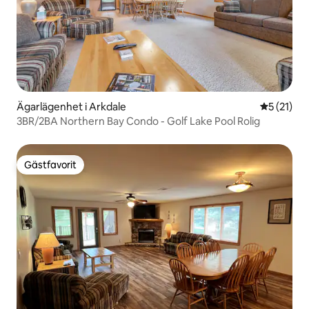
Ägarlägenhet i Arkdale
5 av 5 i g
5 (21)
3BR/2BA Northern Bay Condo - Golf Lake Pool Rolig
Gästfavorit
Gästfavorit