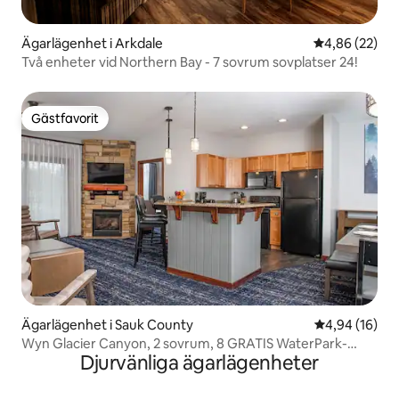
Ägarlägenhet i Arkdale
4,86 av 5 i g
4,86 (22)
Två enheter vid Northern Bay - 7 sovrum sovplatser 24!
Gästfavorit
Gästfavorit
Ägarlägenhet i Sauk County
4,94 av 5 i g
4,94 (16)
Wyn Glacier Canyon, 2 sovrum, 8 GRATIS WaterPark-
Djurvänliga ägarlägenheter
pass!