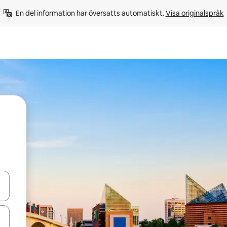
En del information har översatts automatiskt. 
Visa originalspråk
d upp- och nedåtpilarna eller utforska genom att trycka eller svepa.