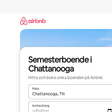
Hoppa
till
innehåll
Semesterboende i
Chattanooga
Hitta och boka unika boenden på Airbnb
Plats
När resultaten är tillgängliga kan du navigera me
Incheckning