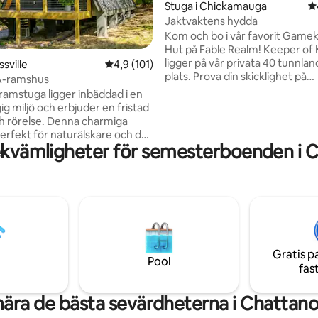
Stuga i Chickamauga
4
Jaktvaktens hydda
Kom och bo i vår favorit Gamek
Hut på Fable Realm! Keeper of 
ligt betyg, 220 omdömen
ligger på vår privata 40 tunnlan
ssville
4,9 av 5 i genomsnittligt betyg, 101 omdöm
4,9 (101)
plats. Prova din skicklighet på
A-ramshus
skattjakten, koppla av vid en el
amstuga ligger inbäddad i en
(gigantisk stor gryta), titta på f
ig miljö och erbjuder en fristad
njuta av dammen från utsidan a
och rörelse. Denna charmiga
magiska stenutrymme precis n
perfekt för naturälskare och de
kullen från The Burrow, och nä
ekvämligheter för semesterboenden i 
 avskildhet och är en blandning
Fairytale Cottage. Besök närli
 charm och modern komfort.
Lookout Mountain, Chickamau
en unika arkitekturen och stora
Chattanooga eller bara KOPPL
m släpper in naturligt ljus
titta på Harry Potter-dokumen
 som de erbjuder vacker utsikt
medan du njuter av en kall But
mgivande träden! Med ett fullt
öl!
kök och ett mysigt sovrum på
denna stuga perfekt för par,
Gratis p
ventyrare eller alla som
Pool
fas
ter en lugn tillflyktsort.
nära de bästa sevärdheterna i Chattan