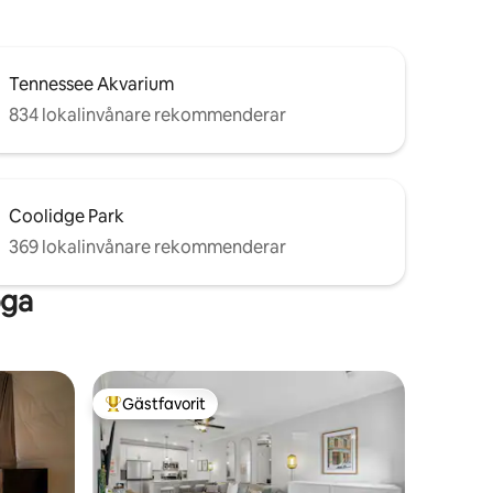
Tennessee Akvarium
834 lokalinvånare rekommenderar
Coolidge Park
369 lokalinvånare rekommenderar
oga
Gästfavorit
Populär gästfavorit