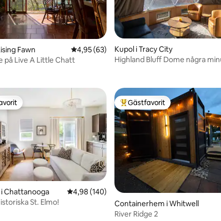
Kupol i Tracy City
Rising Fawn
4,95 av 5 i genomsnittligt betyg, 63 omdöm
4,95 (63)
Highland Bluff Dome några min
 på Live A Little Chatt
ligt betyg, 192 omdömen
The Caverns
avorit
Gästfavorit
gästfavorit
Populär gästfavorit
 i Chattanooga
4,98 av 5 i genomsnittligt betyg, 140 omdöm
4,98 (140)
istoriska St. Elmo!
Containerhem i Whitwell
River Ridge 2