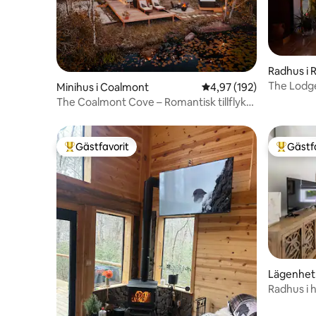
Radhus i 
The Lodge
Minihus i Coalmont
4,97 av 5 i genomsnitt
4,97 (192)
The Coalmont Cove – Romantisk tillflykt
vid sjön
Gästfavorit
Gästf
Populär gästfavorit
Populär 
Lägenhet
Radhus i h