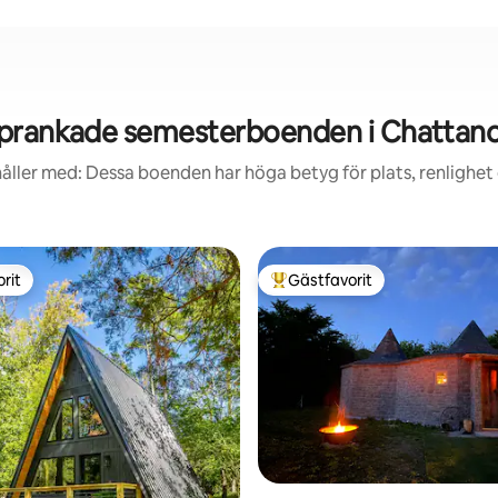
prankade semesterboenden i Chattan
åller med: Dessa boenden har höga betyg för plats, renlighet
rit
Gästfavorit
rit
Populär gästfavorit