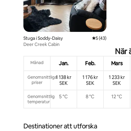
Stuga i Soddy-Daisy
5 av 5 i genomsnit
5 (43)
Deer Creek Cabin
När 
Månad
Jan.
Feb.
Mars
1 138 kr
1 176 kr
1 233 kr
Genomsnittliga
priser
SEK
SEK
SEK
5 °C
8 °C
12 °C
Genomsnittlig
temperatur
Destinationer att utforska