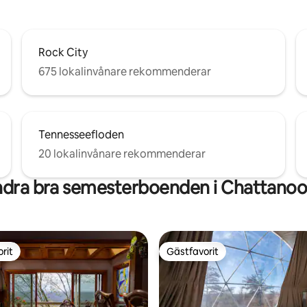
Rock City
675 lokalinvånare rekommenderar
Tennesseefloden
20 lokalinvånare rekommenderar
dra bra semesterboenden i Chattano
rit
Gästfavorit
rit
Gästfavorit