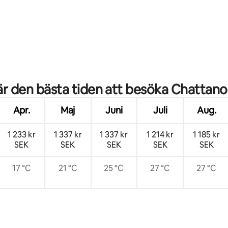
tligt betyg, 43 omdömen
är den bästa tiden att besöka Chattan
Apr.
Maj
Juni
Juli
Aug.
1 233 kr
1 337 kr
1 337 kr
1 214 kr
1 185 kr
SEK
SEK
SEK
SEK
SEK
17 °C
21 °C
25 °C
27 °C
27 °C