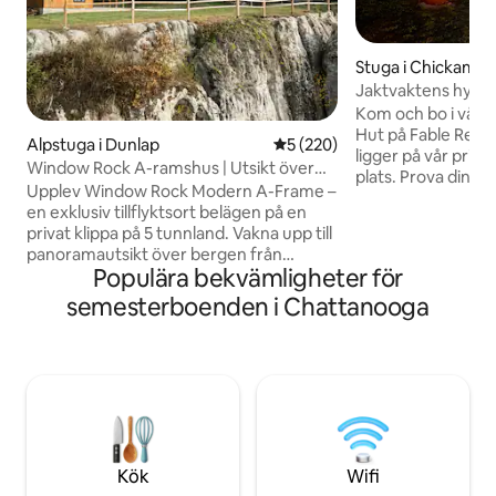
Stuga i Chickama
Jaktvaktens hydd
Kom och bo i vår 
Hut på Fable Real
Alpstuga i Dunlap
5 av 5 i genomsnittligt bety
5 (220)
ligger på vår priva
Window Rock A-ramshus | Utsikt över
plats. Prova din sk
klippan, bubbelpool, bland de 1 % bästa
Upplev Window Rock Modern A-Frame –
skattjakten, koppl
en exklusiv tillflyktsort belägen på en
(gigantisk stor gryt
privat klippa på 5 tunnland. Vakna upp till
njuta av dammen f
panoramautsikt över bergen från
magiska stenutry
Populära bekvämligheter för
kingsize-sviten med loft. Njut av en
kullen från The Bu
badtunna i alaskansk cederträ på nästan
semesterboenden i Chattanooga
Fairytale Cottage
två meter vid solnedgången. Avsluta
Lookout Mountain
kvällen vid eldstaden under en av de
Chattanooga elle
mörkaste himlarna i regionen. Betygsatt
titta på Harry Po
bland de översta 1 % på Airbnb. För fler
medan du njuter av
bilder och videoklipp kan du följa oss på
öl!
@windowrockmodern eller hitta oss
online. Bokat på ditt önskade datum?
Prova vårt andra, större boende,
Kök
Wifi
Jackson Point!