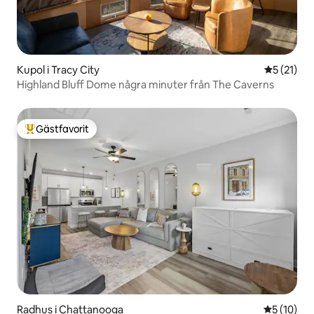
Kupol i Tracy City
5 av 5 i g
5 (21)
Highland Bluff Dome några minuter från The Caverns
Gästfavorit
Populär gästfavorit
Radhus i Chattanooga
5 av 5 i g
5 (10)