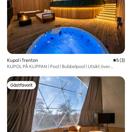
Kupol i Trenton
5 av 5 i 
5 (3)
KUPOL PÅ KLIPPAN | Pool | Bubbelpool | Utsikt över
bergen
Gästfavorit
Gästfavorit