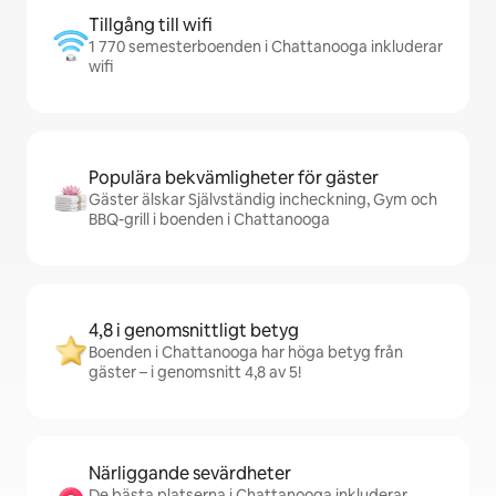
Tillgång till wifi
1 770 semesterboenden i Chattanooga inkluderar
wifi
Populära bekvämligheter för gäster
Gäster älskar Självständig incheckning, Gym och
BBQ-grill i boenden i Chattanooga
4,8 i genomsnittligt betyg
Boenden i Chattanooga har höga betyg från
gäster – i genomsnitt 4,8 av 5!
Närliggande sevärdheter
De bästa platserna i Chattanooga inkluderar