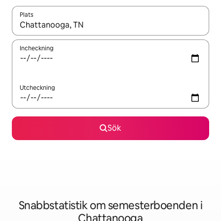
Plats
När resultaten är tillgängliga kan du navigera med upp- och ned
Incheckning
Utcheckning
Sök
Snabbstatistik om semesterboenden i
Chattanooga