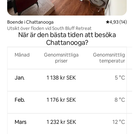
Boende i Chattanooga
4,93 av 5 i g
4,93 (14)
Utsikt över floden vid South Bluff Retreat
När är den bästa tiden att besöka
Chattanooga?
Månad
Genomsnittliga
Genomsnittlig
priser
temperatur
Jan.
1 138 kr SEK
5 °C
Feb.
1 176 kr SEK
8 °C
Mars
1 232 kr SEK
12 °C