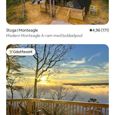
Stuga i Monteagle
4,96 av 5 i ge
4,96 (171)
Modern Monteagle A-ram med bubbelpool
Gästfavorit
Populär gästfavorit