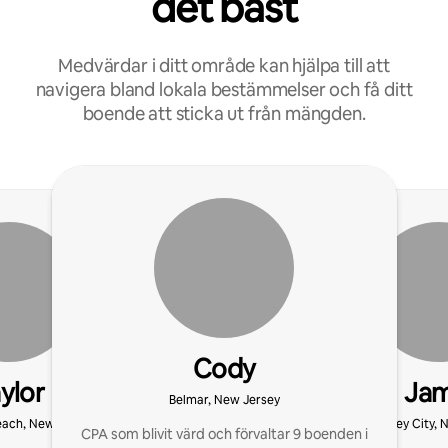
det bäst
Medvärdar i ditt område kan hjälpa till att
navigera bland lokala bestämmelser och få ditt
boende att sticka ut från mängden.
Cody
ylor
Jam
Belmar, New Jersey
ach, New Jersey
Jersey City, 
CPA som blivit värd och förvaltar 9 boenden i