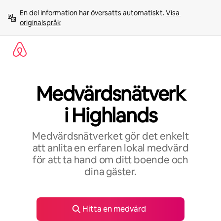
Hoppa
En del information har översatts automatiskt. 
Visa 
till
originalspråk
innehåll
Medvärdsnätverk
i Highlands
Medvärdsnätverket gör det enkelt
att anlita en erfaren lokal medvärd
för att ta hand om ditt boende och
dina gäster.
Hitta en medvärd