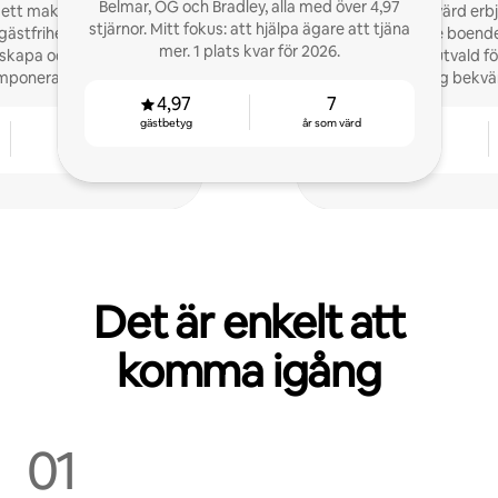
Belmar, OG och Bradley, alla med över 4,97
, ett make- och fru-team
Som Airbnb-värd erbj
stjärnor. Mitt fokus: att hjälpa ägare att tjäna
gästfrihetsverksamhet.
välkomnande boende d
mer. 1 plats kvar för 2026.
t skapa och hantera unika
omsorgsfullt utvald fö
ponerar på gäster!
gäster känner sig bekv
4,97
7
gästbetyg
år som värd
4
4,92
år som värd
gästbetyg
Det är enkelt att
komma igång
01