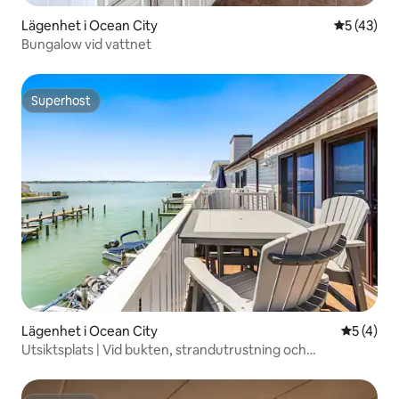
Lägenhet i Ocean City
5 av 5 i g
5 (43)
Bungalow vid vattnet
Superhost
Superhost
Lägenhet i Ocean City
5 av 5 i 
5 (4)
Utsiktsplats | Vid bukten, strandutrustning och
familjevistelse