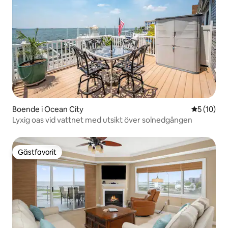
Boende i Ocean City
5 av 5 i g
5 (10)
Lyxig oas vid vattnet med utsikt över solnedgången
Gästfavorit
Gästfavorit