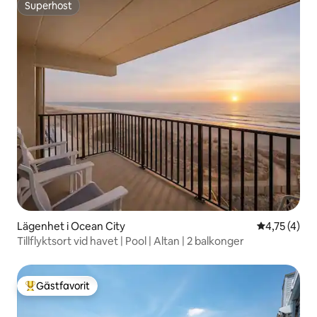
Superhost
Superhost
Lägenhet i Ocean City
4,75 av 5 i
4,75 (4)
Tillflyktsort vid havet | Pool | Altan | 2 balkonger
Gästfavorit
Populär gästfavorit