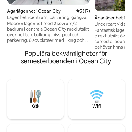
Ägarlägenhet i Ocean City
5 av 5 i genomsnittligt be
5 (17)
Lägenhet i centrum, parkering, gångväg
Ägarlägenhet i Oc
till stranden och strandpromenaden
Modern lägenhet med 2 sovrum/2
Underbart vid str
badrum i centrala Ocean City med utsikt
(King), direkt havs
Fantastisk lägenh
över bukten, balkong, hiss, pool och
direkt utsikt över 
parkering. 6 sovplatser med 1 king och 2
semesterboende h
queen-sängar. Promenera ca 300 meter
behöver finns prec
till Inlet Beach, strandpromenaden,
Populära bekvämligheter för
sängkläder, förnö
åkattraktioner, piren, restauranger,
välutrustat kök! N
semesterboenden i Ocean City
festivaler och evenemang i centrum.
Netflix tillhandahål
Njut av ett fullt utrustat kök, diskmaskin,
inredning i hjärta
tvättmaskin/torktumlare, smart-TV,
att komma ut? Njut
WiFi, sängkläder, badhanddukar,
Seacrets, Mackey's
badhanddukar, stolar, parasoll och
Subway, Candy Kit
kylväska. Inkluderar 1 tilldelad
Dairyland! Mer äve
parkeringsplats plus 1 delad plats enligt
minigolf, pontonb
först till kvarn-principen med
jetskiuthyrning! E
Kök
Wifi
passerkort. Perfekt för familjer, par och
till strandpromena
evenemangsdeltagare året runt.