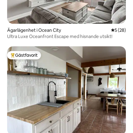
Ägarlägenhet i Ocean City
5 av 5 i g
5 (28)
Ultra Luxe Oceanfront Escape med hisnande utsikt!
Gästfavorit
Populär gästfavorit