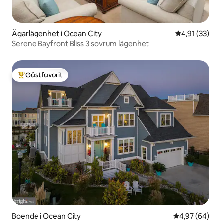
Ägarlägenhet i Ocean City
4,91 av 5 i g
4,91 (33)
Serene Bayfront Bliss 3 sovrum lägenhet
Gästfavorit
Populär gästfavorit
Boende i Ocean City
4,97 av 5 i g
4,97 (64)