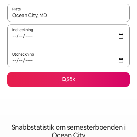
Plats
När resultaten är tillgängliga kan du navigera med upp- och ned
Incheckning
Utcheckning
Sök
Snabbstatistik om semesterboenden i
Ocean City