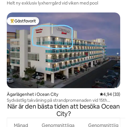
Helt ny exklusiv lyxherrgård vid viken med pool
Gästfavorit
Populär gästfavorit
Ägarlägenhet i Ocean City
4,94 av 5 i g
4,94 (33)
Sydvästlig takvåning på strandpromenaden vid 15th
När är den bästa tiden att besöka Ocean
Street
City?
Månad
Genomsnittliga
Genomsnittlig