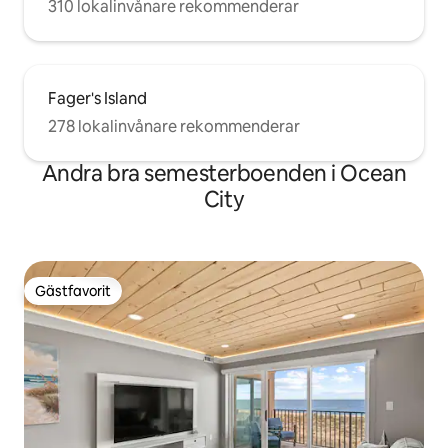
310 lokalinvånare rekommenderar
Fager's Island
278 lokalinvånare rekommenderar
Andra bra semesterboenden i Ocean
City
Gästfavorit
Gästfavorit