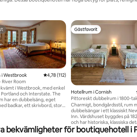
st
Gästfavorit
st
Gästfavorit
 i Westbrook
4,78 av 5 i genomsnittligt betyg, 112 omdöm
4,78 (112)
- River Room
ekvämt i Westbrook, med enkel
tligt betyg, 13 omdömen
Hotellrum i Cornish
ll Portland och Interstate. The
Pittoreskt dubbelrum i 1800-tal
m har en dubbelsäng, eget
värdshus – Sacopee
Charmigt, bondgårdsstil, rum 
d badkar, ett skrivbord, stor
dubbelsängar i ett klassiskt Ne
och utsikt mot Presumscot.
Inn. Värdshuset byggdes på 182
det mest eftertraktade rummet
och har historiska, klassiska det
a bekvämligheter för boutiquehotell i 
moderna bekvämligheter. Njut
kitekt, fungerade
frukost, lunch eller middag på L
igen som en lyxig Maine resort