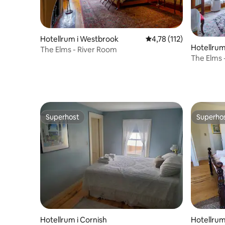
Hotellrum i Westbrook
4,78 av 5 i genomsnitt
4,78 (112)
Hotellrum
The Elms - River Room
The Elms
Superhost
Superho
Superhost
Superho
Hotellrum i Cornish
Hotellrum