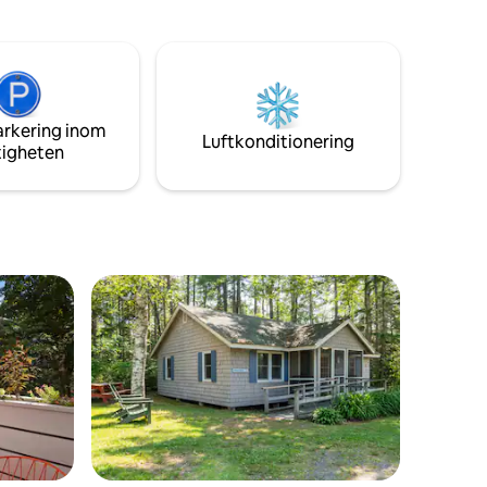
 cocktail
är vi bara några steg från restauranger,
lvvägs
shopping och historiska platser. Vi är bara
way, och
en kort bilresa från stränderna och
Sebago
centrala Kennebunkport. Kaffe
tillhandahålls varje morgon för gäster,
tt varva
och det finns en restaurang på plats.
arkering inom
Luftkonditionering
tigheten