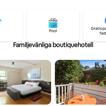
Restaurant där nere, eller ta en
ka affärer till den lokala
på verandan. Cornish ligger ha
Med fantastiska snidade
mellan Portland och North Con
oner, eldstäder, rymliga rum och
nära sommarläger och sjöar i 
d veranda med utsikt över
Lake-regionen. En perfekt
mellanlandning eller möjlighet a
Gratis p
ner längre.
Pool
fas
Familjevänliga boutiquehotell