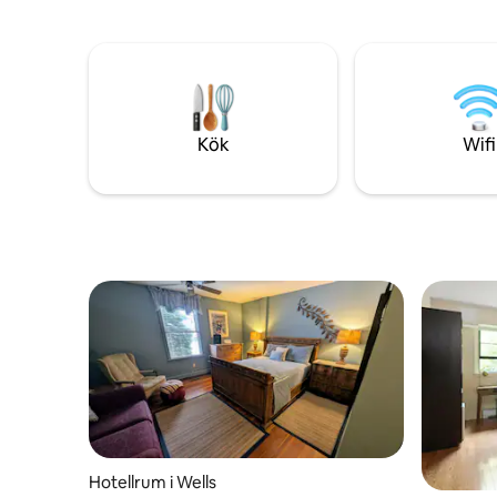
utrustat kök, vardagsrum, 2 kompletta
för att loc
badrum, med en kapacitet på upp till 8
kvarnen. 
personer per enhet. Du och dina barn
träfunkti
kan också njuta av många attraktioner i
en skärma
Old Orchard Beach som Beachfront
floden.
Palace Playland Park, som är den enda
nöjesparken vid stranden mycket mer.
Kök
Wifi
Hotellrum i Wells