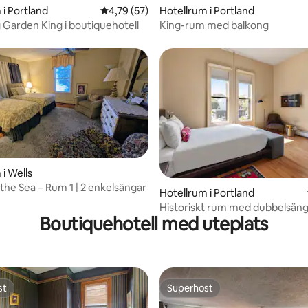
 i Portland
4,79 av 5 i genomsnittligt betyg, 57 omdöm
4,79 (57)
Hotellrum i Portland
g Garden King i boutiquehotell
King-rum med balkong
i Wells
the Sea – Rum 1 | 2 enkelsängar
Hotellrum i Portland
Historiskt rum med dubbelsäng 
Boutiquehotell med uteplats
boutiquehotell
st
Superhost
st
Superhost