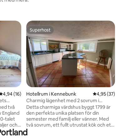
Hotellrum
Superhost
Superho
Superhost
Superho
Rymligt r
Street R
Charmigt
i ett kla
Värdshus
har histor
moderna 
frukost, 
Restauran
en
på verand
mellan P
4,94 av 5 i genomsnittligt betyg, 16 omdömen
4,94 (16)
Hotellrum i Kennebunk
4,95 av 5 i genomsnit
4,95 (37)
nära som
Lake-reg
ets
Charmig lägenhet med 2 sovrum i
mellanlan
historiskt värdshus
med två
Detta charmiga värdshus byggt 1799 är
ner längr
w England
den perfekta unika platsen för din
0-talet
semester med familj eller vänner. Med
aljer och
två sovrum, ett fullt utrustat kök och ett
Portland
 av
vardagsrum att umgås i finns gott om
indsay's
utrymme för alla. Beläget på Main Street,