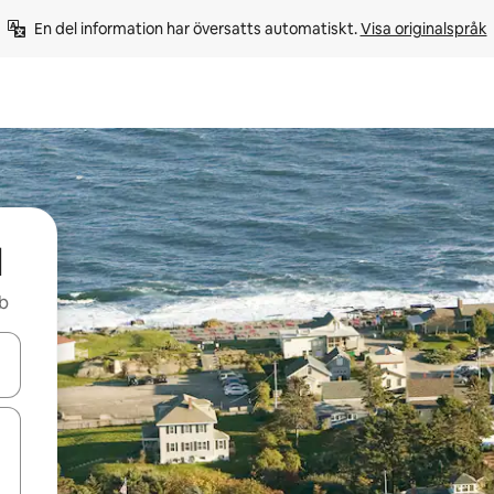
En del information har översatts automatiskt. 
Visa originalspråk
d
nb
d upp- och nedåtpilarna eller utforska genom att trycka eller svepa.