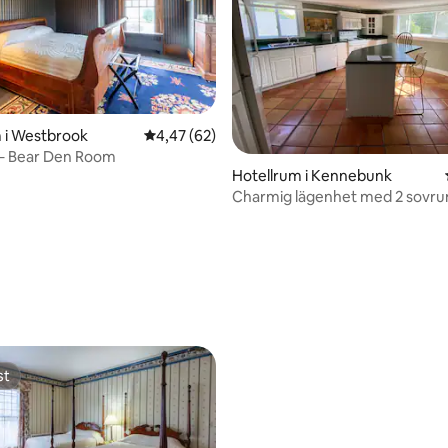
 i Westbrook
4,47 av 5 i genomsnittligt betyg, 62 omdöm
4,47 (62)
 – Bear Den Room
Hotellrum i Kennebunk
Charmig lägenhet med 2 sovru
historiskt värdshus
ttligt betyg, 7 omdömen
st
st