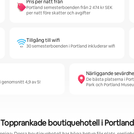
Pris per natt från
Portland semesterboenden från 2 474 kr SEK
per natt före skatter och avgifter
Tillgång till wifi
30 semesterboenden i Portland inkluderar wifi
Närliggande sevärdhe
De bästa platserna i Por
i genomsnitt 4,9 av 5!
Park och Portland Museu
Topprankade boutiquehotell i Portland
eniga: Dessa boutiquehotell har höga betyg för plats, renlig