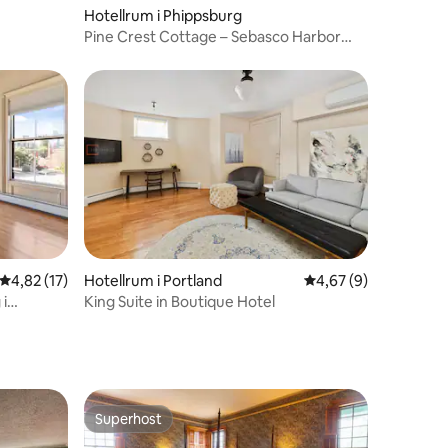
en
Hotellrum i Phippsburg
Pine Crest Cottage – Sebasco Harbor
Resort
4,82 av 5 i genomsnittligt betyg, 17 omdömen
4,82 (17)
Hotellrum i Portland
4,67 av 5 i genomsni
4,67 (9)
i
King Suite in Boutique Hotel
Superhost
Superhost