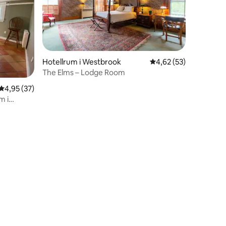
Hotellrum i Westbrook
4,62 av 5 i genomsnit
4,62 (53)
en
The Elms – Lodge Room
4,95 av 5 i genomsnittligt betyg, 37 omdömen
4,95 (37)
m i