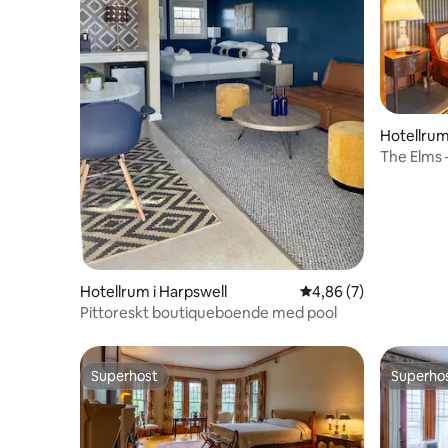
Hotellrum
The Elms
Hotellrum i Harpswell
4,86 av 5 i genomsni
4,86 (7)
Pittoreskt boutiqueboende med pool
Superhost
Superho
Superhost
Superho