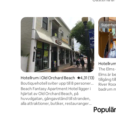
Superho
Superho
Hotellrum
The Elms 
Elms är b
Hotellrum i Old Orchard Beach
4,31 av 5 i genomsnit
4,31 (13)
tillgång ti
Boutiquehotell sviter upp till 8 personer -
River Roo
Min till stranden
Beach Fantasy Apartment Hotel ligger i
badrum me
hjärtat av Old Orchard Beach, på
garderob 
huvudgatan, gångavstånd till stranden,
Detta är 
alla attraktioner, butiker, restauranger
i Elms. Historisk byggnad, byggd av en
Populär
och alla underhållningsområden. Hotellet
berömd ar
erbjuder 3 sovrum lägenheter med fullt
ursprungl