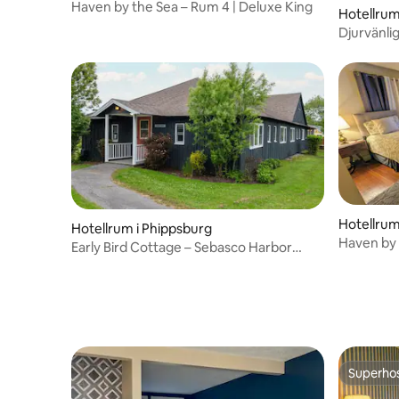
Haven by the Sea – Rum 4 | Deluxe King
Hotellrum
Djurvänli
Hotellrum 
Hotellrum i Phippsburg
Haven by 
Early Bird Cottage – Sebasco Harbor
Resort
Superho
Superho