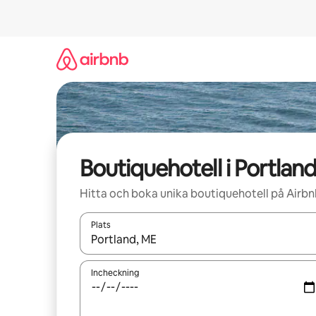
Hoppa
till
innehåll
Boutiquehotell i Portlan
Hitta och boka unika boutiquehotell på Airb
Plats
När resultaten är tillgängliga kan du navigera me
Incheckning