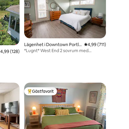
Lägenhet i Downtown Portla
4,99 av 5 i genomsnitt
4,99 (711)
nd
*Lugnt* West End 2 sovrum med
en
,99 av 5 i genomsnittligt betyg, 128 omdömen
4,99 (128)
balkong: The Mermaid Cove
Gästfavorit
Populär gästfavorit