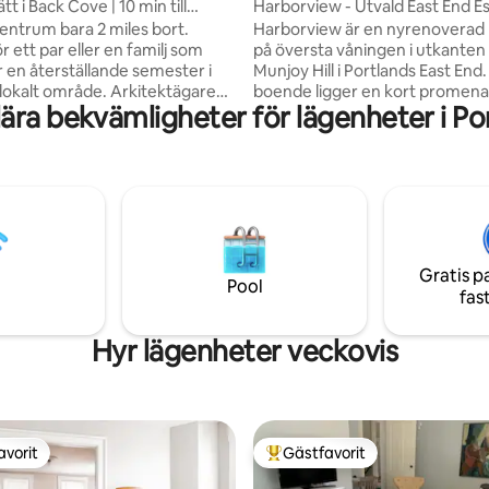
tt i Back Cove | 10 min till
Harborview - Utvald East End E
med parkering
 centrum bara 2 miles bort.
Harborview är en nyrenoverad
r ett par eller en familj som
på översta våningen i utkanten
r en återställande semester i
Munjoy Hill i Portlands East End
, lokalt område. Arkitektägaren
boende ligger en kort promena
ära bekvämligheter för lägenheter i Po
 och byggde denna ljusfyllda
Eastern Promenade och East E
kosvit för att möta behoven hos
Casco Bay Islands Ferry Termin
kräsna gästen med lyxiga
historiska Old Port. Lägenheten har ett
Ekologisk och dun-toppad king
rymligt öppet kök, matsal och
linne sängkläder, rymlig
vardagsrumsplan som angränsar 
gndusch, djupt badkar,
stort privat däck. Det är den p
 på bakgården med däck,
platsen för att samlas, koppla a
 och pool – allt du behöver för
medan du njuter av den fantast
Gratis p
svärd Maine semester!
utsikten över Casco Bay!
Pool
fas
Hyr lägenheter veckovis
avorit
Gästfavorit
gästfavorit
Populär gästfavorit