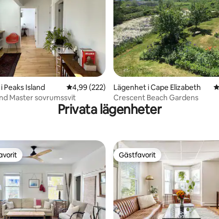
ligt betyg, 157 omdömen
i Peaks Island
4,99 av 5 i genomsnittligt betyg, 222 omdöm
4,99 (222)
Lägenhet i Cape Elizabeth
4
and Master sovrumssvit
Crescent Beach Gardens
Privata lägenheter
avorit
Gästfavorit
gästfavorit
Gästfavorit