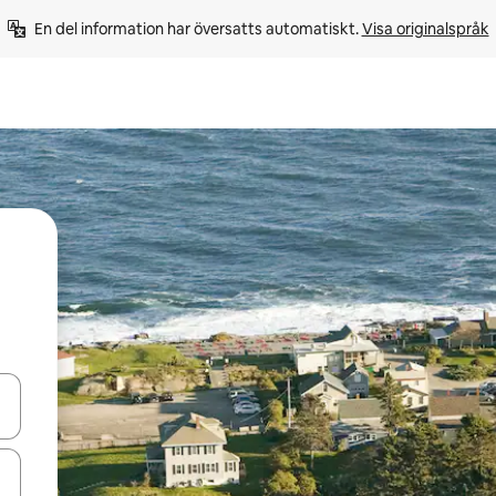
En del information har översatts automatiskt. 
Visa originalspråk
d upp- och nedåtpilarna eller utforska genom att trycka eller svepa.