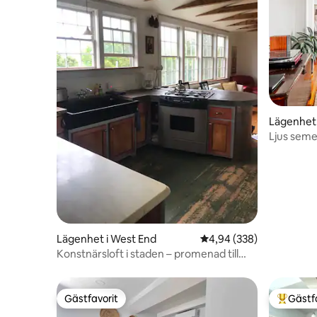
Lägenhet 
Ljus seme
Lägenhet i West End
4,94 av 5 i genomsnitt
4,94 (338)
Konstnärsloft i staden – promenad till
den gamla hamnen, vid vattnet
Gästfavorit
Gästf
Gästfavorit
Populär 