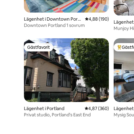
Lägenhet i Downtown Portl
4,88 av 5 i genomsnitt
4,88 (190)
Lägenhet 
and
Downtown Portland 1 sovrum
Munjoy Hil
Gästfavorit
Gästf
Gästfavorit
Populär 
Lägenhet i Portland
4,87 av 5 i genomsnitt
4,87 (360)
Lägenhet 
Privat studio, Portland's East End
Mysig Sou
dubbelsä