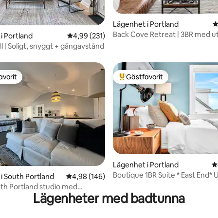
Lägenhet i Portland
4
ligt betyg, 190 omdömen
Back Cove Retreat | 3BR med u
i Portland
4,99 av 5 i genomsnittligt betyg, 231 omdöm
4,99 (231)
och parkering för 2 bilar
l | Soligt, snyggt + gångavstånd
avorit
Gästfavorit
gästfavorit
Populär gästfavorit
Lägenhet i Portland
4
Boutique 1BR Suite * East End* U
ligt betyg, 360 omdömen
i South Portland
4,98 av 5 i genomsnittligt betyg, 146 omdöm
4,98 (146)
bukten
th Portland studio med
Lägenheter med badtunna
ng! REG107