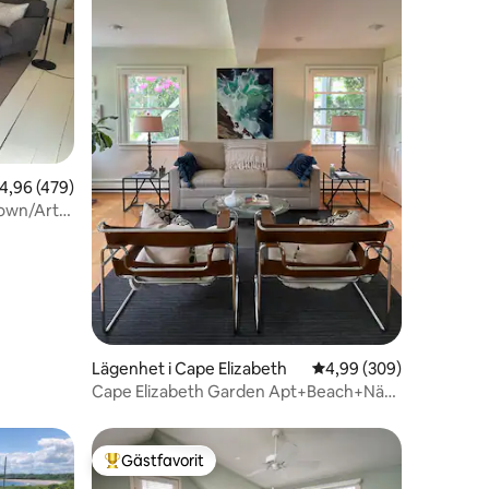
en
,96 av 5 i genomsnittligt betyg, 479 omdömen
4,96 (479)
town/Arts
Lägenhet i Cape Elizabeth
4,99 av 5 i genomsnitt
4,99 (309)
Cape Elizabeth Garden Apt+Beach+Nära
Portland!
Gästfavorit
Populär gästfavorit