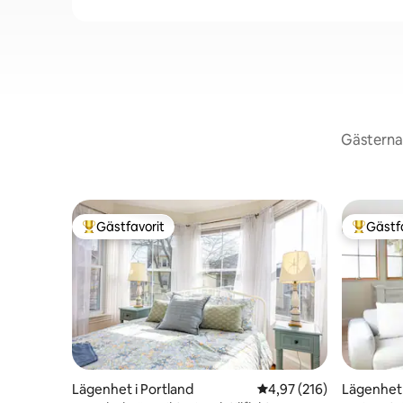
Gästerna 
Gästfavorit
Gästf
Populär gästfavorit
Populär 
Lägenhet i Portland
4,97 av 5 i genomsnitt
4,97 (216)
Lägenhet 