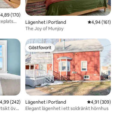
,89 av 5 i genomsnittligt betyg, 170 omdömen
4,89 (170)
teplats
en
Lägenhet i Portland
4,94 av 5 i genomsnitt
4,94 (161)
The Joy of Munjoy
Gästfavorit
Gästfavorit
,99 av 5 i genomsnittligt betyg, 242 omdömen
4,99 (242)
Lägenhet i Portland
4,91 av 5 i genomsnitt
4,91 (309)
tsikt över
Elegant lägenhet i ett soldränkt hörnhus
en