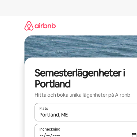
Hoppa
till
innehåll
Semesterlägenheter i
Portland
Hitta och boka unika lägenheter på Airbnb
Plats
När resultaten är tillgängliga kan du navigera me
Incheckning