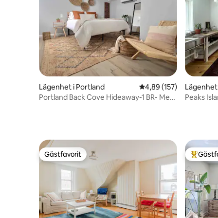
Lägenhet i Portland
4,89 av 5 i genomsnitt
4,89 (157)
Lägenhet 
Portland Back Cove Hideaway-1 BR- Med
Peaks Isl
uteplats
Gästfavorit
Gästf
Gästfavorit
Populär 