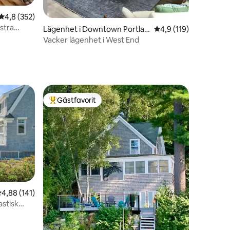
4,8 av 5 i genomsnittligt betyg, 352 omdömen
4,8 (352)
stra
en
Lägenhet i Downtown Portlan
4,9 av 5 i genomsnit
4,9 (119)
d
Vacker lägenhet i West End
Gästfavorit
Populär gästfavorit
en
,88 av 5 i genomsnittligt betyg, 141 omdömen
4,88 (141)
astisk