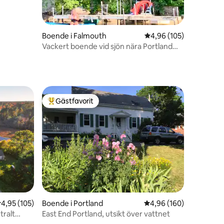
Boende i Falmouth
4,96 av 5 i genomsnitt
4,96 (105)
Vackert boende vid sjön nära Portland
Maine
Gästfavorit
Populär gästfavorit
,95 av 5 i genomsnittligt betyg, 105 omdömen
4,95 (105)
Boende i Portland
4,96 av 5 i genomsnitt
4,96 (160)
tralt
East End Portland, utsikt över vattnet