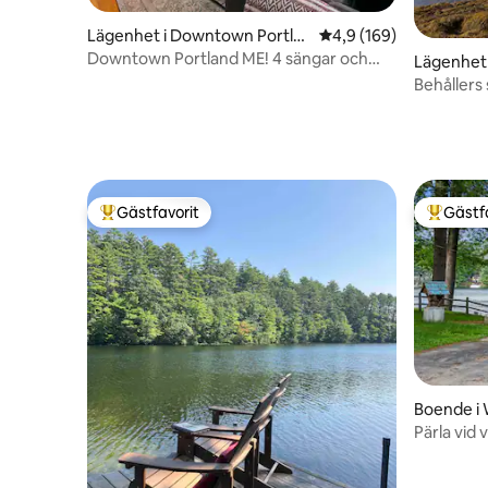
Lägenhet i Downtown Portla
4,9 av 5 i genomsnitt
4,9 (169)
nd
Downtown Portland ME! 4 sängar och
Lägenhet 
gratis parkering!
Behållers 
Gästfavorit
Gästf
Populär gästfavorit
Populär 
Boende i
Pärla vid 
restauran