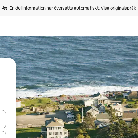
En del information har översatts automatiskt. 
Visa originalspråk
d upp- och nedåtpilarna eller utforska genom att trycka eller svepa.