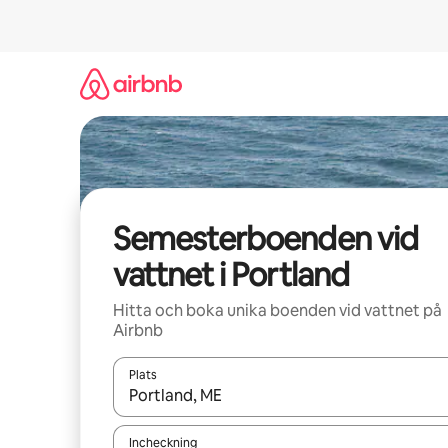
Hoppa
till
innehåll
Semesterboenden vid
vattnet i Portland
Hitta och boka unika boenden vid vattnet på
Airbnb
Plats
När resultaten är tillgängliga kan du navigera me
Incheckning