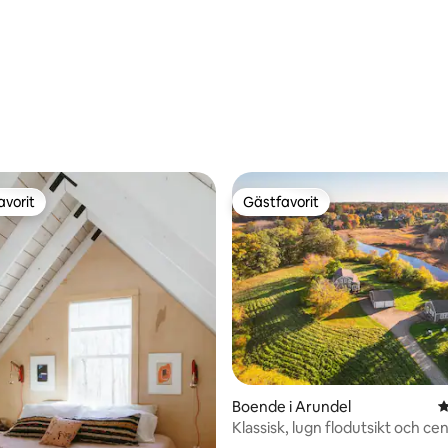
ligt betyg, 140 omdömen
avorit
Gästfavorit
gästfavorit
Gästfavorit
ligt betyg, 148 omdömen
Boende i Arundel
4
Klassisk, lugn flodutsikt och cen
beläget hem