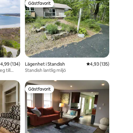
Gästfavorit
Gästfavorit
en
,99 av 5 i genomsnittligt betyg, 134 omdömen
4,99 (134)
Lägenhet i Standish
4,93 av 5 i genomsnitt
4,93 (135)
g till
Standish lantlig miljö
Gästfavorit
Gästfavorit