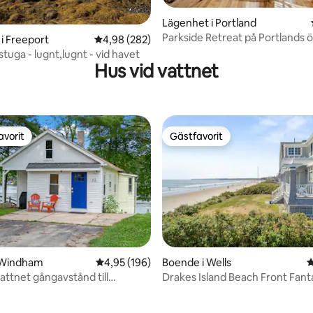
ligt betyg, 169 omdömen
Lägenhet i Portland
Parkside Retreat på Portlands ö
i Freeport
4,98 av 5 i genomsnittligt betyg, 282 omdöm
4,98 (282)
strandpromenad
stuga - lugnt,lugnt - vid havet
Hus vid vattnet
avorit
Gästfavorit
gästfavorit
Gästfavorit
 Windham
4,95 av 5 i genomsnittligt betyg, 196 omdöm
4,95 (196)
Boende i Wells
4
vattnet gångavstånd till
Drakes Island Beach Front Fant
ger!
fastighet!