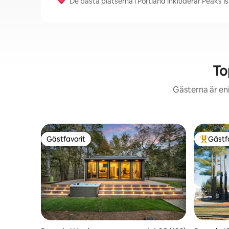
De bästa platserna i Portland inkluderar Peaks 
To
Gästerna är en
Gästfavorit
Gästf
Gästfavorit
Populär 