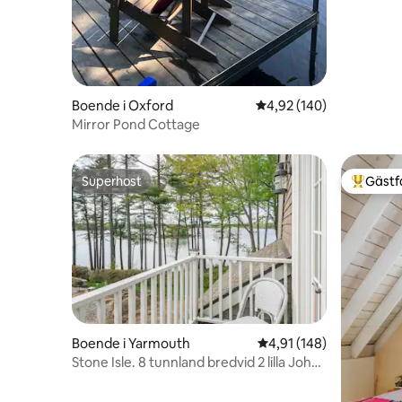
Boende i Oxford
4,92 av 5 i genomsnitt
4,92 (140)
Mirror Pond Cottage
Superhost
Gästf
Superhost
Populär 
Boende i Yarmouth
4,91 av 5 i genomsnitt
4,91 (148)
Stone Isle. 8 tunnland bredvid 2 lilla John
reservat.