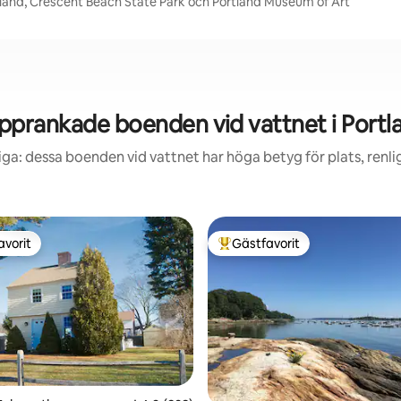
Island, Crescent Beach State Park och Portland Museum of Art
pprankade boenden vid vattnet i Portl
iga: dessa boenden vid vattnet har höga betyg för plats, renl
avorit
Gästfavorit
gästfavorit
Populär gästfavorit