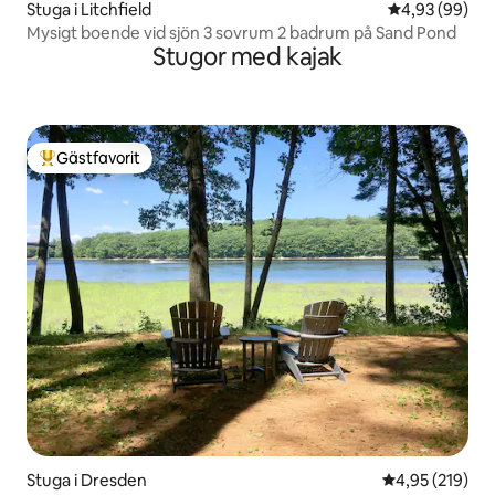
Stuga i Litchfield
4,93 av 5 i g
4,93 (99)
Mysigt boende vid sjön 3 sovrum 2 badrum på Sand Pond
Stugor med kajak
Gästfavorit
Populär gästfavorit
Stuga i Dresden
4,95 av 5 i ge
4,95 (219)