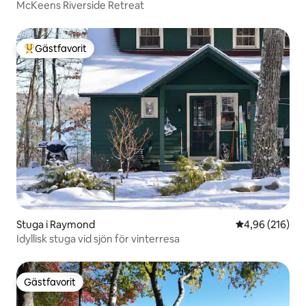
McKeens Riverside Retreat
Gästfavorit
Populär gästfavorit
Stuga i Raymond
4,96 av 5 i ge
4,96 (216)
Idyllisk stuga vid sjön för vinterresa
Gästfavorit
Gästfavorit