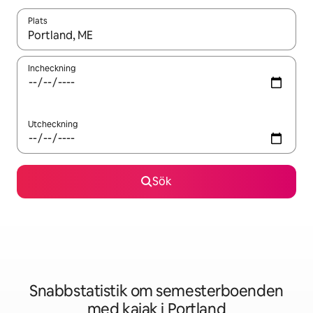
Plats
När resultaten är tillgängliga kan du navigera med upp- och ned
Incheckning
Utcheckning
Sök
Snabbstatistik om semesterboenden
med kajak i Portland