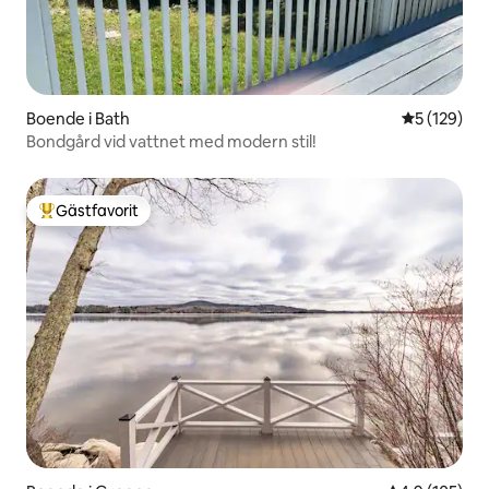
Boende i Bath
5 av 5 i ge
5 (129)
Bondgård vid vattnet med modern stil!
Gästfavorit
Populär gästfavorit