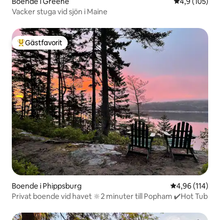
Boende i Greene
4,9 av 5 i ge
4,9 (105)
Vacker stuga vid sjön i Maine
Gästfavorit
Populär gästfavorit
Boende i Phippsburg
4,96 av 5 i ge
4,96 (114)
Privat boende vid havet 🔆2 minuter till Popham ✔️Hot Tub