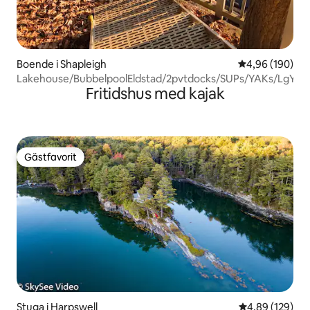
Boende i Shapleigh
4,96 av 5 i ge
4,96 (190)
Lakehouse/BubbelpoolEldstad/2pvtdocks/SUPs/YAKs/LgYar
Fritidshus med kajak
Gästfavorit
Gästfavorit
Stuga i Harpswell
4,89 av 5 i ge
4,89 (129)