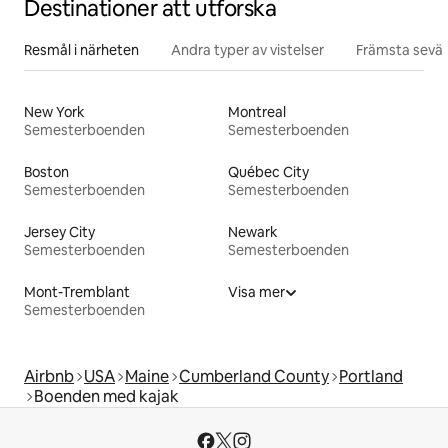
Destinationer att utforska
Resmål i närheten
Andra typer av vistelser
Främsta sevär
New York
Montreal
Semesterboenden
Semesterboenden
Boston
Québec City
Semesterboenden
Semesterboenden
Jersey City
Newark
Semesterboenden
Semesterboenden
Mont-Tremblant
Visa mer
Semesterboenden
Airbnb
USA
Maine
Cumberland County
Portland
Boenden med kajak