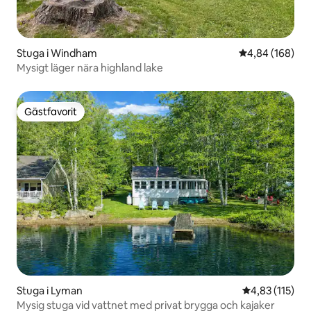
Stuga i Windham
4,84 av 5 i ge
4,84 (168)
Mysigt läger nära highland lake
Gästfavorit
Gästfavorit
Stuga i Lyman
4,83 av 5 i ge
4,83 (115)
Mysig stuga vid vattnet med privat brygga och kajaker