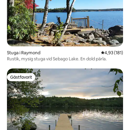
Stuga i Raymond
4,93 av 5 i ge
4,93 (181)
Rustik, mysig stuga vid Sebago Lake. En dold pärla.
Gästfavorit
Gästfavorit