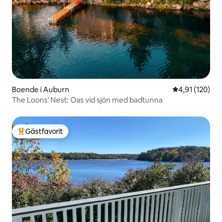
Boende i Auburn
4,91 av 5 i ge
4,91 (120)
The Loons' Nest: Oas vid sjön med badtunna
Gästfavorit
Populär gästfavorit