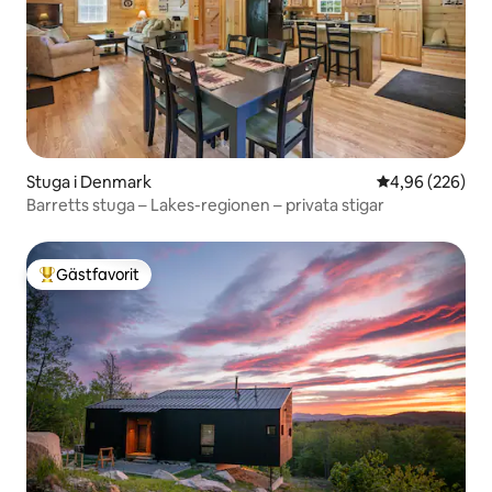
Stuga i Denmark
4,96 av 5 i ge
4,96 (226)
Barretts stuga – Lakes-regionen – privata stigar
Gästfavorit
Populär gästfavorit