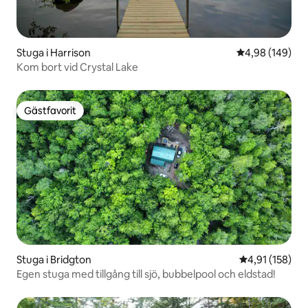
Stuga i Harrison
4,98 av 5 i ge
4,98 (149)
Kom bort vid Crystal Lake
Gästfavorit
Gästfavorit
Stuga i Bridgton
4,91 av 5 i ge
4,91 (158)
Egen stuga med tillgång till sjö, bubbelpool och eldstad!