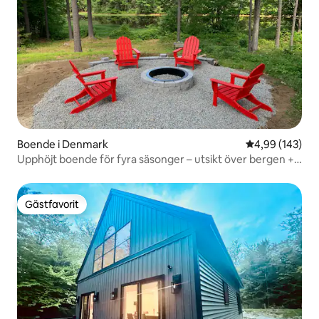
Boende i Denmark
4,99 av 5 i ge
4,99 (143)
Upphöjt boende för fyra säsonger – utsikt över bergen +
luftkonditionering + eldstad
Gästfavorit
Gästfavorit