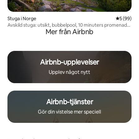
Stuga i Norge
5 av 5 i g
5 (99)
Avskild stuga: utsikt, bubbelpool, 10 minuters promenad
Mer från Airbnb
till sjön
Airbnb-upplevelser
Upplev något nytt
Airbnb-tjänster
Gör din vistelse mer speciell