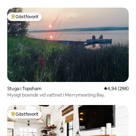
Gästfavorit
Populär gästfavorit
Stuga i Topsham
4,94 av 5 i ge
4,94 (298)
Mysigt boende vid vattnet i Merrymeeting Bay.
Gästfavorit
Populär gästfavorit