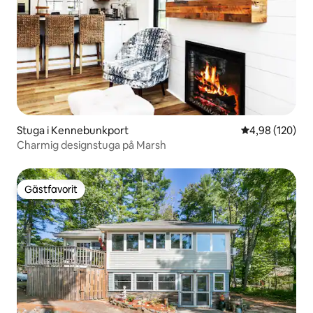
Stuga i Kennebunkport
4,98 av 5 i ge
4,98 (120)
Charmig designstuga på Marsh
Gästfavorit
Gästfavorit