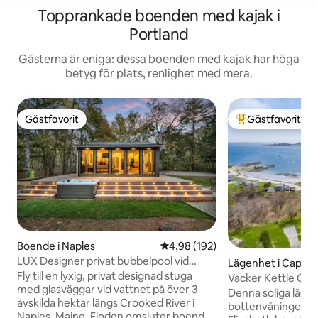
Topprankade boenden med kajak i
Portland
Gästerna är eniga: dessa boenden med kajak har höga
betyg för plats, renlighet med mera.
Gästfavorit
Gästfavorit
Gästfavorit
Populär gästfavor
Boende i Naples
4,98 av 5 i genomsnittligt bety
4,98 (192)
LUX Designer privat bubbelpool vid
Lägenhet i Cape E
vattnet – avskilt
Fly till en lyxig, privat designad stuga
Vacker Kettle Cove
med glasväggar vid vattnet på över 3
stränder
Denna soliga läge
avskilda hektar längs Crooked River i
bottenvåningen m
Naples, Maine. Floden omsluter boendet