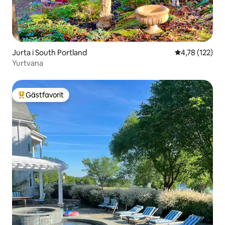
Jurta i South Portland
4,78 av 5 i ge
4,78 (122)
Yurtvana
Gästfavorit
Populär gästfavorit