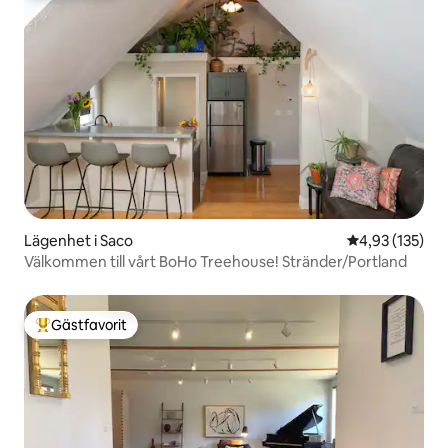
Lägenhet i Saco
4,93 av 5 i ge
4,93 (135)
Välkommen till vårt BoHo Treehouse! Stränder/Portland
Gästfavorit
Populär gästfavorit