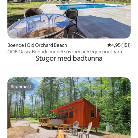
Boende i Old Orchard Beach
4,95 av 5 i ge
4,95 (151)
OOB Oasis: Boende med 6 sovrum och egen pool nära
Stugor med badtunna
stranden
Superhost
Superhost