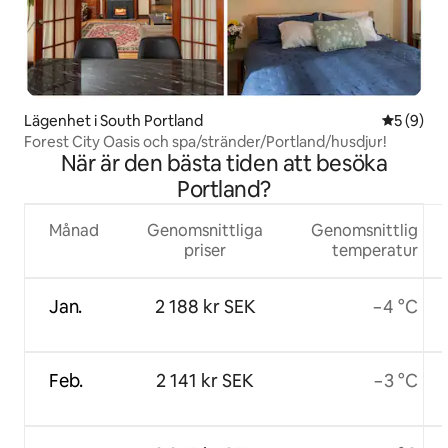
Lägenhet i South Portland
5 av 5 i 
5 (9)
Forest City Oasis och spa/stränder/Portland/husdjur!
När är den bästa tiden att besöka
Portland?
Månad
Genomsnittliga
Genomsnittlig
priser
temperatur
Jan.
2 188 kr SEK
−4 °C
Feb.
2 141 kr SEK
−3 °C