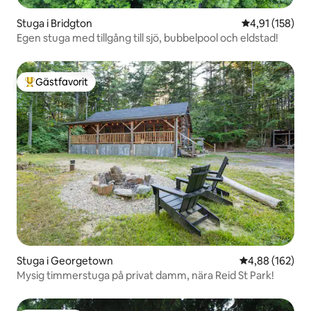
Stuga i Bridgton
4,91 av 5 i ge
4,91 (158)
Egen stuga med tillgång till sjö, bubbelpool och eldstad!
Gästfavorit
Populär gästfavorit
Stuga i Georgetown
4,88 av 5 i ge
4,88 (162)
Mysig timmerstuga på privat damm, nära Reid St Park!