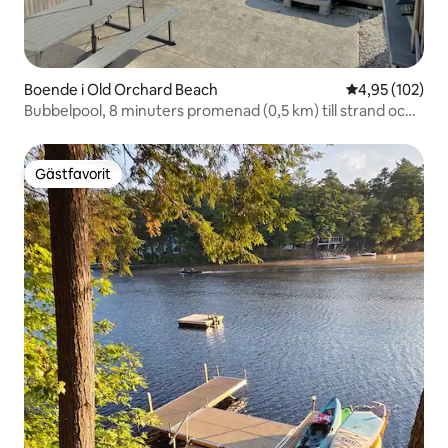
Boende i Old Orchard Beach
4,95 av 5 i ge
4,95 (102)
Bubbelpool, 8 minuters promenad (0,5 km) till strand och
spelrum!
Gästfavorit
Gästfavorit