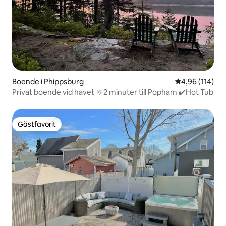
Boende i Phippsburg
4,96 av 5 i ge
4,96 (114)
Privat boende vid havet 🔆2 minuter till Popham ✔️Hot Tub
Gästfavorit
Gästfavorit