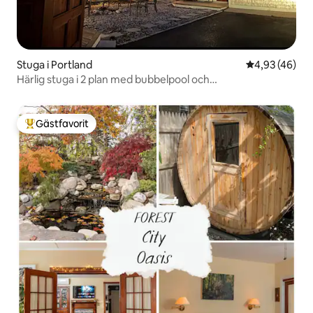
Stuga i Portland
4,93 av 5 i g
4,93 (46)
Härlig stuga i 2 plan med bubbelpool och
luftkonditionering nära centrum
Gästfavorit
Populär gästfavorit