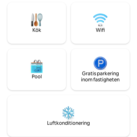
kusten. Börja dagen med ett självbryggt
bubbelpoolen, i u
lokalt kaffe. Koppla av i slutet av dagen
hängmattorna elle
och streama din favoritunderhållning på
genomskinliga eld
en 55" 4K-HD-TV tillsammans med en
med golvvärme, e
Sony soundbar. Njut av den avskilda
med fönster med v
Kök
Wifi
bakgården HOT TUB, OPEN YEAR
Luftkonditionering
ROUND, med en pool tillgänglig på
Perfekt fridfull til
sommaren. Loftet är ljust och luftigt
ladda batterierna!
med sina 16 fots katedralstak, fyra
takfönster och fem stora fönster. Varje
fönster har mörkläggningspersienner
och hela gardiner som kan mörka
rummet för en middagsslummer. Den
Gratis parkering
Pool
nås via en egen ingång uppför ett brett
inom fastigheten
trapphus i det fristående garaget. En In-
Suite-termostat gör det möjligt att styra
en bekväm rumstemperatur. Det
nyrenoverade utrymmet är utrustat
med queen-säng och en dubbelsäng,
som drar ut en andra dubbelsäng (två
sovplatser). Sängarna är utrustade med
Luftkonditionering
lakan i 100 % bomull. Vardagsrummet har
en 55" 4K Ultra UHD platt-TV utrustad