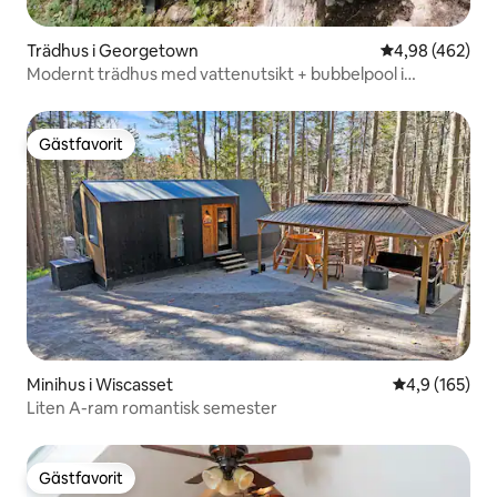
Trädhus i Georgetown
4,98 av 5 i ge
4,98 (462)
Modernt trädhus med vattenutsikt + bubbelpool i
cederträ
Gästfavorit
Gästfavorit
Minihus i Wiscasset
4,9 av 5 i ge
4,9 (165)
Liten A-ram romantisk semester
Gästfavorit
Gästfavorit