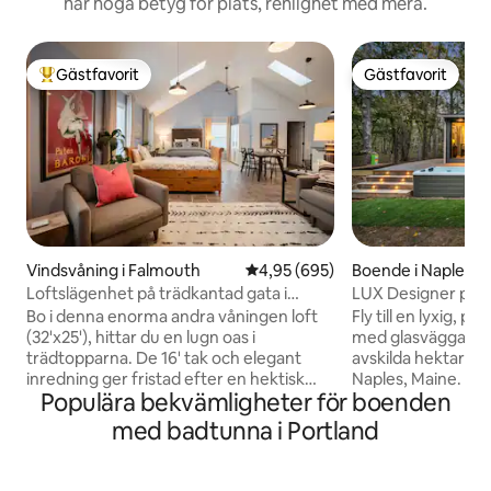
har höga betyg för plats, renlighet med mera.
Gästfavorit
Gästfavorit
Populär gästfavorit
Gästfavorit
Vindsvåning i Falmouth
4,95 av 5 i genomsnittligt bety
4,95 (695)
Boende i Naples
Loftslägenhet på trädkantad gata i
LUX Designer priv
Falmouth
vattnet – avskilt
Bo i denna enorma andra våningen loft
Fly till en lyxig, p
(32'x25'), hittar du en lugn oas i
med glasväggar vi
trädtopparna. De 16' tak och elegant
avskilda hektar lä
inredning ger fristad efter en hektisk
Naples, Maine. Fl
Populära bekvämligheter för boenden
dag av sight seeing. Vi erbjuder en
och ger total avsk
dubbelsäng och två enkelsängar. Du är
sandstrand, en br
med badtunna i Portland
förvånansvärt nära Portlands
tillgång till Sebag
restauranger och butiker, väl beläget för
nationalpark bara 
dagsutflykter upp och ner för Maine-
Koppla av i den år