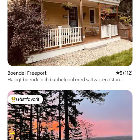
Boende i Freeport
5 av 5 i g
5 (112)
Härligt boende och bubbelpool med saltvatten i stan
Freeport!
Gästfavorit
Populär gästfavorit