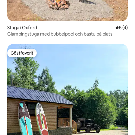
Stuga i Oxford
5 av 5 i 
5 (4)
Glampingstuga med bubbelpool och bastu på plats
Gästfavorit
Gästfavorit