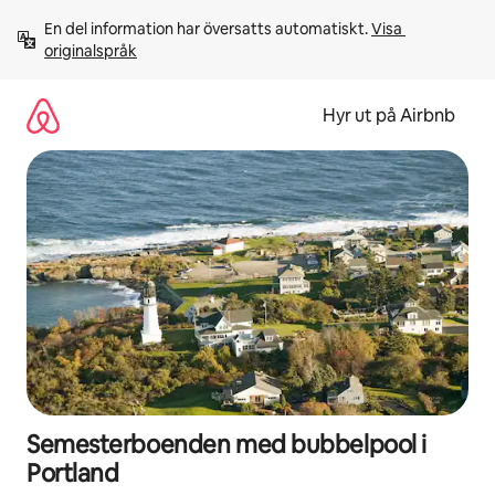
Hoppa
En del information har översatts automatiskt. 
Visa 
till
originalspråk
innehåll
Hyr ut på Airbnb
Semesterboenden med bubbelpool i
Portland