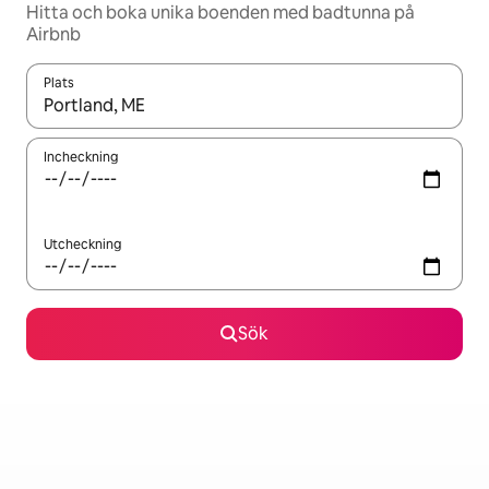
Hitta och boka unika boenden med badtunna på
Airbnb
Plats
När resultaten är tillgängliga kan du navigera med upp- och ned
Incheckning
Utcheckning
Sök