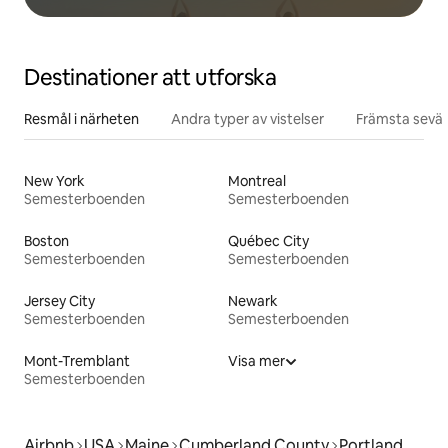
Destinationer att utforska
Resmål i närheten
Andra typer av vistelser
Främsta sevär
New York
Montreal
Semesterboenden
Semesterboenden
Boston
Québec City
Semesterboenden
Semesterboenden
Jersey City
Newark
Semesterboenden
Semesterboenden
Mont-Tremblant
Visa mer
Semesterboenden
Airbnb
USA
Maine
Cumberland County
Portland