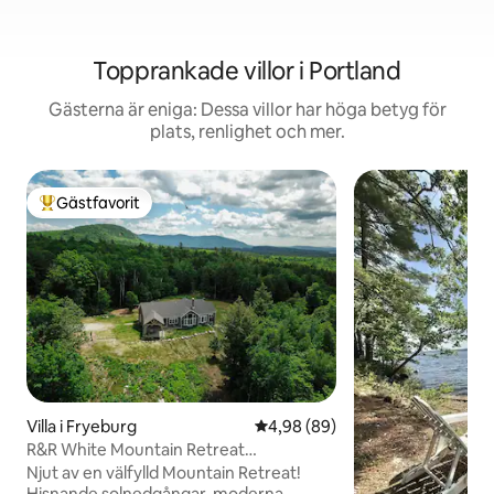
Topprankade villor i Portland
Gästerna är eniga: Dessa villor har höga betyg för
plats, renlighet och mer.
Gästfavorit
Populär gästfavorit
Villa i Fryeburg
4,98 av 5 i genomsnittligt bet
4,98 (89)
R&R White Mountain Retreat
(Bergsutsikt!)
Njut av en välfylld Mountain Retreat!
Hisnande solnedgångar, moderna