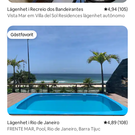
Lägenhet i Recreio dos Bandeirantes
4,94 av 5 i ge
4,94 (105)
Vista Mar em Villa del Sol Residences lägenhet autônomo
Gästfavorit
Gästfavorit
Lägenhet i Rio de Janeiro
4,89 av 5 i ge
4,89 (108)
FRENTE MAR, Pool, Rio de Janeiro, Barra Tijuc