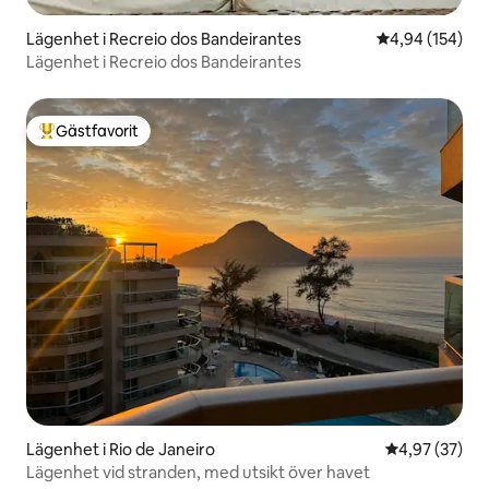
Lägenhet i Recreio dos Bandeirantes
4,94 av 5 i ge
4,94 (154)
Lägenhet i Recreio dos Bandeirantes
Gästfavorit
Populär gästfavorit
Lägenhet i Rio de Janeiro
4,97 av 5 i g
4,97 (37)
Lägenhet vid stranden, med utsikt över havet