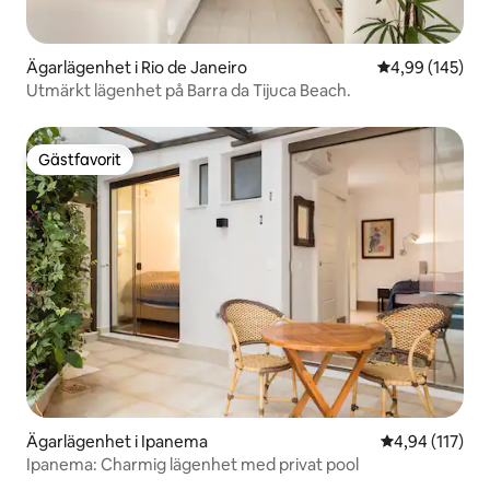
Ägarlägenhet i Rio de Janeiro
4,99 av 5 i ge
4,99 (145)
Utmärkt lägenhet på Barra da Tijuca Beach.
Gästfavorit
Gästfavorit
Ägarlägenhet i Ipanema
4,94 av 5 i ge
4,94 (117)
Ipanema: Charmig lägenhet med privat pool