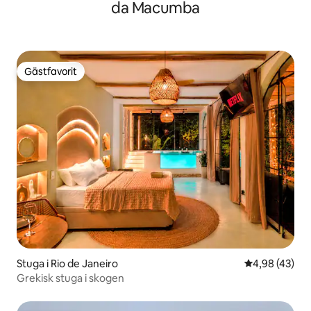
da Macumba
Gästfavorit
Gästfavorit
Stuga i Rio de Janeiro
4,98 av 5 i g
4,98 (43)
Grekisk stuga i skogen