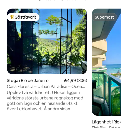
Gästfavorit
Superhost
Populär gästfavorit
Superhost
Stuga i Rio de Janeiro
4,99 av 5 i genomsnittligt bety
4,99 (306)
Casa Floresta – Urban Paradise – Ocean
View
Upplev två världar i ett ! Huset ligger i
världens största urbana regnskog med
gott om lugn och en hisnande utsikt
över Leblonhavet. Å andra sidan
kommer du att vara 2 km från asfalten
och 20 minuter med bil från Leblon
Lägenhet i Rio de 
beach. Stadsfullmäktige Vill du ha lugn
Flat Rio - Pé na Are