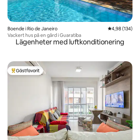
Boende i Rio de Janeiro
4,98 av 5 i ge
4,98 (134)
Vackert hus på en gård i Guaratiba
Lägenheter med luftkonditionering
Gästfavorit
Populär gästfavorit