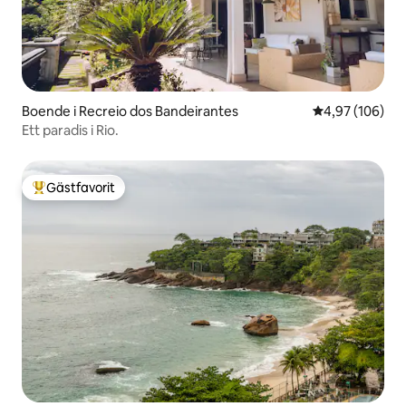
Boende i Recreio dos Bandeirantes
4,97 av 5 i ge
4,97 (106)
Ett paradis i Rio.
Gästfavorit
Populär gästfavorit