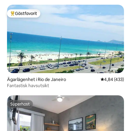
5*omdömen
Gästfavorit
Populär gästfavorit
Ägarlägenhet i Rio de Janeiro
4,84 av 5 i ge
4,84 (433)
Fantastisk havsutsikt
Superhost
Superhost