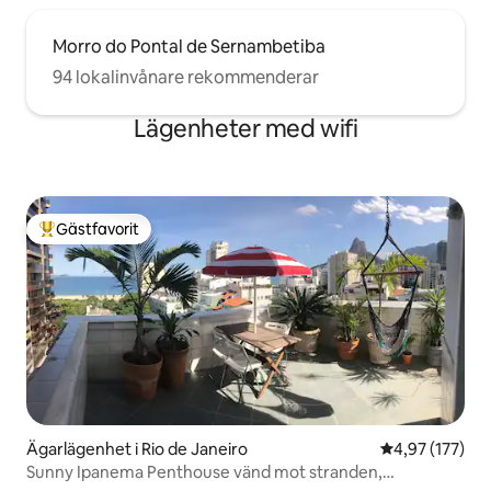
Morro do Pontal de Sernambetiba
94 lokalinvånare rekommenderar
Lägenheter med wifi
Gästfavorit
Populär gästfavorit
Ägarlägenhet i Rio de Janeiro
4,97 av 5 i ge
4,97 (177)
Sunny Ipanema Penthouse vänd mot stranden,