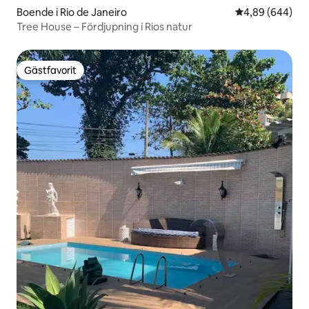
Boende i Rio de Janeiro
4,89 av 5 i ge
4,89 (644)
Tree House – Fördjupning i Rios natur
Gästfavorit
Gästfavorit