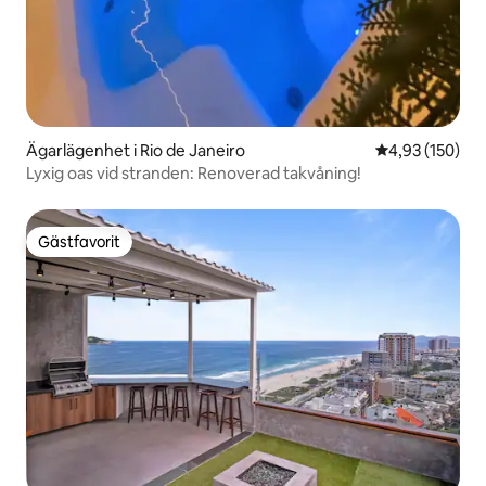
Ägarlägenhet i Rio de Janeiro
4,93 av 5 i ge
4,93 (150)
Lyxig oas vid stranden: Renoverad takvåning!
Gästfavorit
Gästfavorit