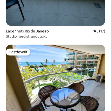
Lägenhet i Rio de Janeiro
5 av 5 i g
5 (17)
Studio med strandutsikt
Gästfavorit
Gästfavorit