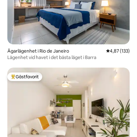
Ägarlägenhet i Rio de Janeiro
4,87 av 5 i ge
4,87 (133)
Lägenhet vid havet i det bästa läget i Barra
Gästfavorit
Populär gästfavorit