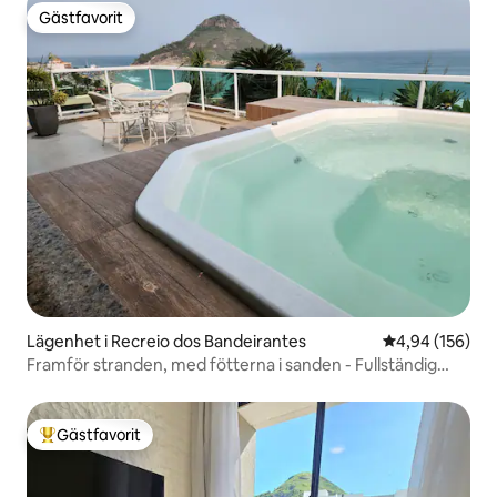
Gästfavorit
Gästfavorit
Lägenhet i Recreio dos Bandeirantes
4,94 av 5 i ge
4,94 (156)
Framför stranden, med fötterna i sanden - Fullständig
fritid
Gästfavorit
Populär gästfavorit