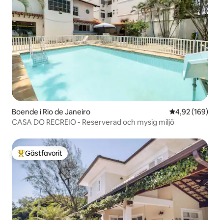
Boende i Rio de Janeiro
4,92 av 5 i ge
4,92 (169)
CASA DO RECREIO - Reserverad och mysig miljö
Gästfavorit
Populär gästfavorit