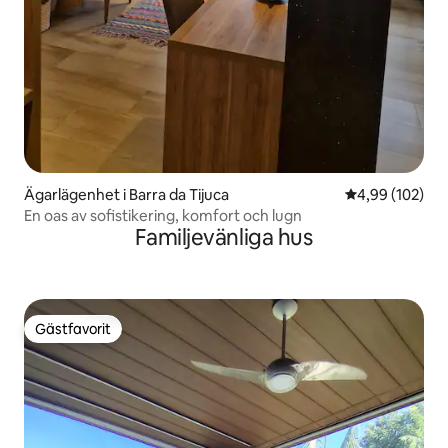
Ägarlägenhet i Barra da Tijuca
4,99 av 5 i ge
4,99 (102)
En oas av sofistikering, komfort och lugn
Familjevänliga hus
Gästfavorit
Gästfavorit