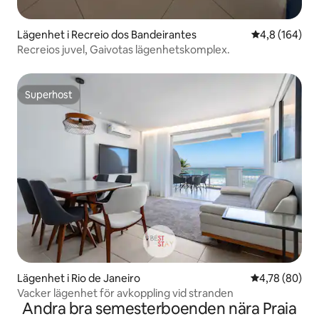
Lägenhet i Recreio dos Bandeirantes
4,8 av 5 i ge
4,8 (164)
Recreios juvel, Gaivotas lägenhetskomplex.
Superhost
Superhost
Lägenhet i Rio de Janeiro
4,78 av 5 i g
4,78 (80)
Vacker lägenhet för avkoppling vid stranden
Andra bra semesterboenden nära Praia