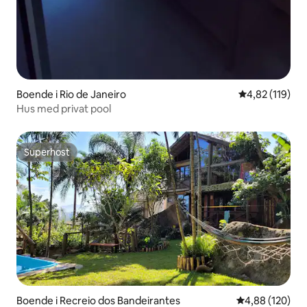
Boende i Rio de Janeiro
4,82 av 5 i ge
4,82 (119)
Hus med privat pool
Superhost
Superhost
Boende i Recreio dos Bandeirantes
4,88 av 5 i ge
4,88 (120)