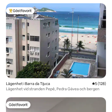
Gästfavorit
Populär gästfavorit
Lägenhet i Barra da Tijuca
5 av 5 i ge
5 (128)
Lägenhet vid stranden Pepê, Pedra Gávea och bergen
Gästfavorit
Gästfavorit