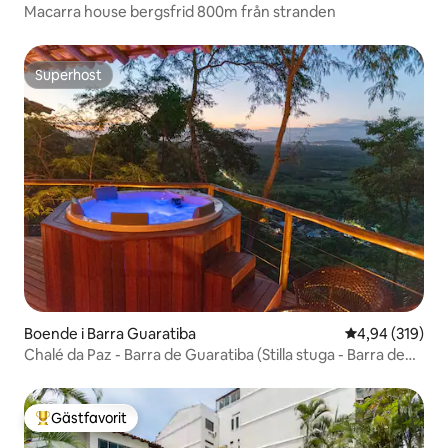
Macarra house bergsfrid 800m från stranden
Superhost
Superhost
Boende i Barra Guaratiba
4,94 av 5 i ge
4,94 (319)
Chalé da Paz - Barra de Guaratiba (Stilla stuga - Barra de
Guaratiba)
Gästfavorit
Populär gästfavorit