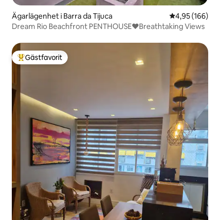
Ägarlägenhet i Barra da Tijuca
4,95 av 5 i ge
4,95 (166)
Dream Rio Beachfront PENTHOUSE❤️Breathtaking Views
Gästfavorit
Populär gästfavorit