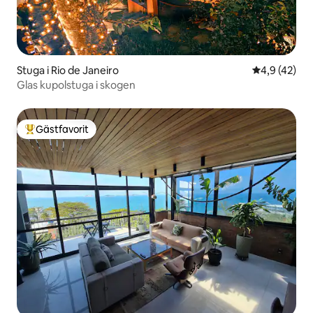
Stuga i Rio de Janeiro
4,9 av 5 i g
4,9 (42)
Glas kupolstuga i skogen
Gästfavorit
Populär gästfavorit