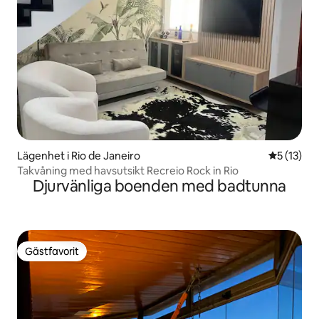
Lägenhet i Rio de Janeiro
5 av 5 i g
5 (13)
Takvåning med havsutsikt Recreio Rock in Rio
Djurvänliga boenden med badtunna
Gästfavorit
Gästfavorit