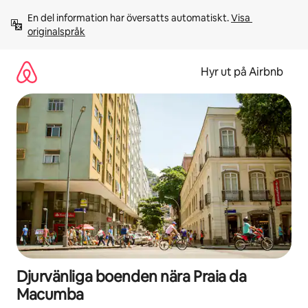
Hoppa
En del information har översatts automatiskt. 
Visa 
till
originalspråk
innehåll
Hyr ut på Airbnb
Djurvänliga boenden nära Praia da
Macumba