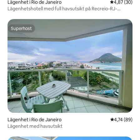
Lägenhet i Rio de Janeiro
4,87 av 5 i g
4,87 (30)
Lägenhetshotell med full havsutsikt på Recreio-RJ-
stranden.
Superhost
Superhost
Lägenhet i Rio de Janeiro
4,74 av 5 i g
4,74 (89)
Lägenhet med havsutsikt