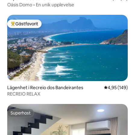
Oásis Domo • En unik upplevelse
Gästfavorit
Populär gästfavorit
Lägenhet i Recreio dos Bandeirantes
4,95 av 5 i ge
4,95 (149)
RECREIO RELAX
Superhost
Superhost