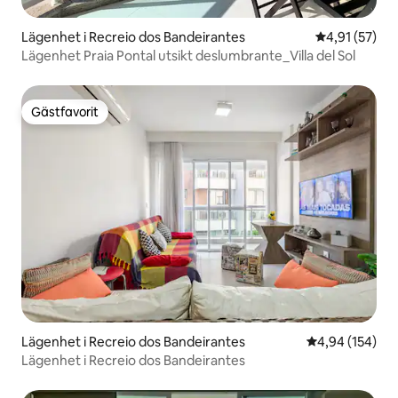
Lägenhet i Recreio dos Bandeirantes
4,91 av 5 i g
4,91 (57)
Lägenhet Praia Pontal utsikt deslumbrante_Villa del Sol
Gästfavorit
Gästfavorit
Lägenhet i Recreio dos Bandeirantes
4,94 av 5 i ge
4,94 (154)
Lägenhet i Recreio dos Bandeirantes