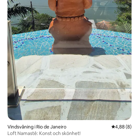
Vindsvåning i Rio de Janeiro
4,88 av 5 i 
4,88 (8)
Loft Namastê: Konst och skönhet!