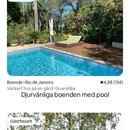
Gästfavorit
Boende i Rio de Janeiro
4,98 av 5 i ge
4,98 (134)
Vackert hus på en gård i Guaratiba
Djurvänliga boenden med pool
Gästfavorit
Gästfavorit