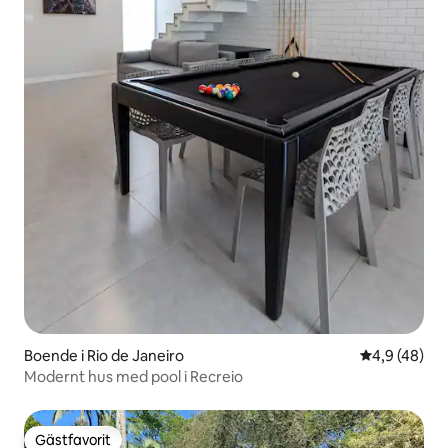
Boende i Rio de Janeiro
4,9 av 5 i g
4,9 (48)
Modernt hus med pool i Recreio
Gästfavorit