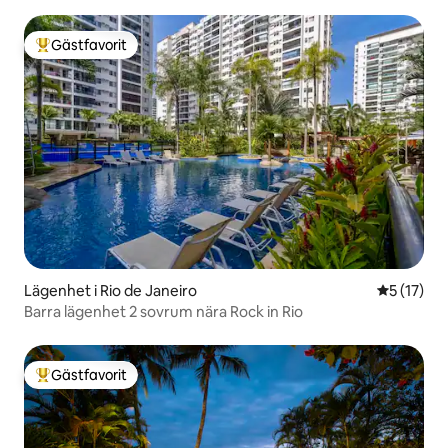
Gästfavorit
Populär gästfavorit
Lägenhet i Rio de Janeiro
5 av 5 i g
5 (17)
Barra lägenhet 2 sovrum nära Rock in Rio
Gästfavorit
Populär gästfavorit