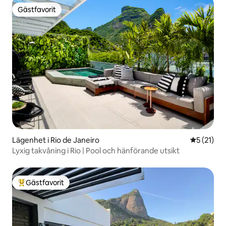
Gästfavorit
Gästfavorit
Lägenhet i Rio de Janeiro
5 av 5 i g
5 (21)
Lyxig takvåning i Rio | Pool och hänförande utsikt
Gästfavorit
Populär gästfavorit