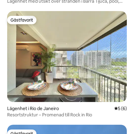
Lägenhet med utsikt över stranden i Barra Tijuca, pool,
garage, 24 timmar
Gästfavorit
Gästfavorit
Lägenhet i Rio de Janeiro
5 av 5 i 
5 (6)
Resortstruktur – Promenad till Rock in Rio
Gästfavorit