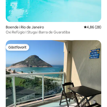
Boende i Rio de Janeiro
4,86 av 5 i g
4,86 (28)
Oxi Refúgio I Stuga i Barra de Guaratiba
Gästfavorit
Gästfavorit