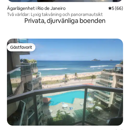
Ägarlägenhet i Rio de Janeiro
5 av 5 i g
5 (66)
Två världar: Lyxig takvåning och panoramautsikt
Privata, djurvänliga boenden
Gästfavorit
Gästfavorit