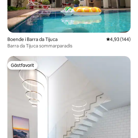
Boende i Barra da Tijuca
4,93 av 5 i ge
4,93 (144)
Barra da Tijuca sommarparadis
Gästfavorit
Gästfavorit