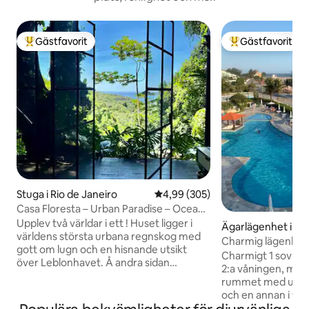
Gästfavorit
Gästfavorit
Populär gästfavorit
Populär gästfavor
Stuga i Rio de Janeiro
4,99 av 5 i genomsnittligt bety
4,99 (305)
Casa Floresta – Urban Paradise – Ocean
View
Upplev två världar i ett ! Huset ligger i
Ägarlägenhet i Re
världens största urbana regnskog med
Bandeirantes
Charmig lägenhet 
gott om lugn och en hisnande utsikt
arbete och fritid
Charmigt 1 sovru
över Leblonhavet. Å andra sidan
2:a våningen, med 
kommer du att vara 2 km från asfalten
rummet med utsik
och 20 minuter med bil från Leblon
och en annan i v
beach. Stadsfullmäktige Vill du ha lugn
delvis havsutsikt. 