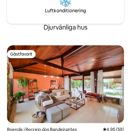
Luftkonditionering
Djurvänliga hus
Gästfavorit
Gästfavorit
Boende i Recreio dos Bandeirantes
4,95 av 5 i g
4,95 (59)