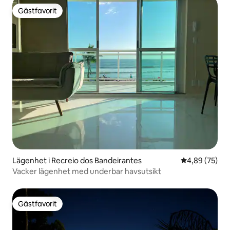
Gästfavorit
Gästfavorit
Lägenhet i Recreio dos Bandeirantes
4,89 av 5 i g
4,89 (75)
Vacker lägenhet med underbar havsutsikt
Gästfavorit
Gästfavorit