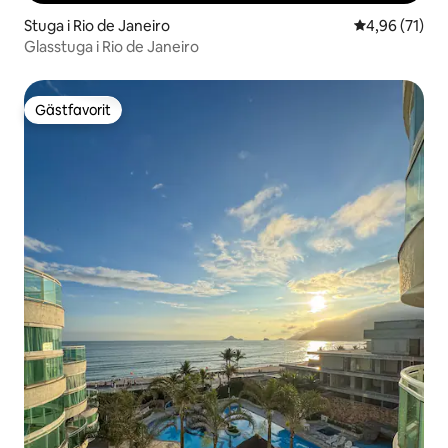
Stuga i Rio de Janeiro
4,96 av 5 i g
4,96 (71)
Glasstuga i Rio de Janeiro
Gästfavorit
Gästfavorit