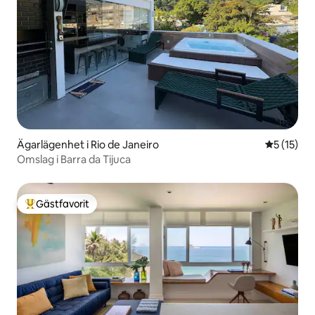
Ägarlägenhet i Rio de Janeiro
5 av 5 i g
5 (15)
Omslag i Barra da Tijuca
Gästfavorit
Populär gästfavorit