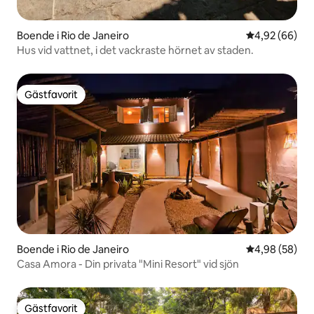
Boende i Rio de Janeiro
4,92 av 5 i g
4,92 (66)
Hus vid vattnet, i det vackraste hörnet av staden.
Gästfavorit
Gästfavorit
Boende i Rio de Janeiro
4,98 av 5 i g
4,98 (58)
Casa Amora - Din privata "Mini Resort" vid sjön
Gästfavorit