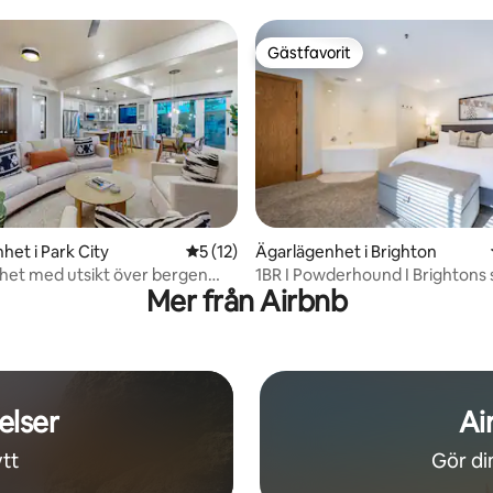
Gästfavorit
Gästfavorit
tligt betyg, 17 omdömen
het i Park City
5 av 5 i genomsnittligt betyg, 12 omdöm
5 (12)
Ägarlägenhet i Brighton
het med utsikt över bergen
1BR I Powderhound I Brightons 
Mer från Airbnb
dstäder, pool
elser
Ai
tt
Gör din