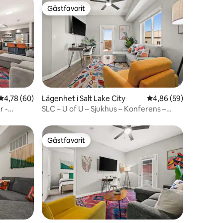
Gästfavorit
Gästfavorit
en
4,78 av 5 i genomsnittligt betyg, 60 omdömen
4,78 (60)
Lägenhet i Salt Lake City
4,86 av 5 i genomsnit
4,86 (59)
r -
SLC – U of U – Sjukhus – Konferens –
Gym – Dinin
Gästfavorit
Gästfavorit