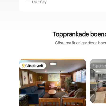
Lake City
Topprankade boenden
Gästerna är eniga: dessa boe
Gästfavorit
Superho
Populär gästfavorit
Superho