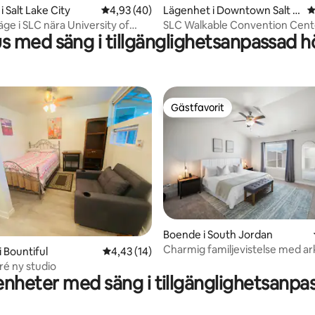
tligt betyg, 63 omdömen
 Salt Lake City
4,93 av 5 i genomsnittligt betyg, 40 omdöm
4,93 (40)
Lägenhet i Downtown Salt L
4
ake City
äge i SLC nära University of
SLC Walkable Convention Cente
s med säng i tillgänglighetsanpassad h
ital och Convention Center
Center - Ai
Gästfavorit
Gästfavorit
Boende i South Jordan
Charmig familjevistelse med a
ligt betyg, 492 omdömen
 Bountiful
4,43 av 5 i genomsnittligt betyg, 14 omdöm
4,43 (14)
teater!
ré ny studio
nheter med säng i tillgänglighetsanpa