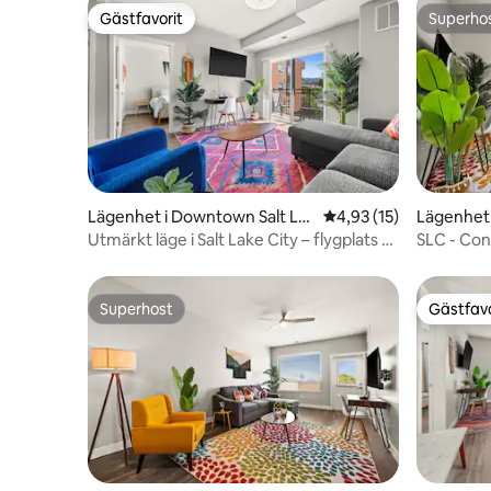
Gästfavorit
Superho
Gästfavorit
Superho
Lägenhet i Downtown Salt La
4,93 av 5 i genomsnit
4,93 (15)
Lägenhet 
ke City
ake City
Utmärkt läge i Salt Lake City – flygplats –
SLC - Con
kongresscenter – bubbelpool
Flygplats 
Superhost
Gästfavo
Superhost
Gästfavo