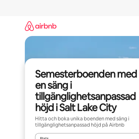
Hoppa
till
innehåll
Semesterboenden med
en säng i
tillgänglighetsanpassad
höjd i Salt Lake City
Hitta och boka unika boenden med säng i
tillgänglighetsanpassad höjd på Airbnb
Plats