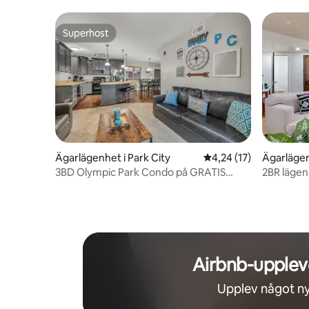
Superhost
Superhost
Ägarlägenhet i Park City
4,24 av 5 i genomsnit
4,24 (17)
Ägarlägen
3BD Olympic Park Condo på GRATIS
2BR lägen
Shuttle Line
med gasel
Airbnb-upplev
Upplev något ny