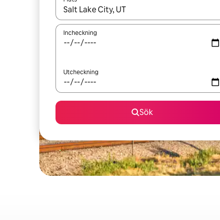
När resultaten är tillgängliga kan du navigera me
Incheckning
Utcheckning
Sök