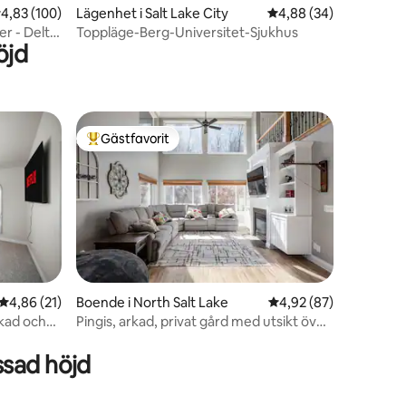
en
,83 av 5 i genomsnittligt betyg, 100 omdömen
4,83 (100)
Lägenhet i Salt Lake City
4,88 av 5 i genomsnit
4,88 (34)
r - Delta
Toppläge-Berg-Universitet-Sjukhus
öjd
Gästfavorit
Populär gästfavorit
4,86 av 5 i genomsnittligt betyg, 21 omdömen
4,86 (21)
Boende i North Salt Lake
4,92 av 5 i genomsnit
4,92 (87)
rkad och
Pingis, arkad, privat gård med utsikt över
en
bergen!
ssad höjd