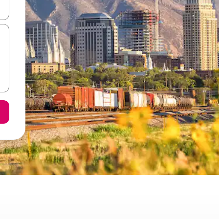
d upp- och nedåtpilarna eller utforska genom att trycka eller svepa.