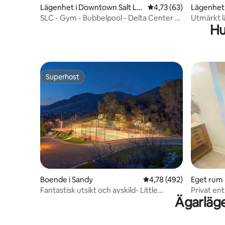
Lägenhet i Downtown Salt La
4,73 av 5 i genomsnit
4,73 (63)
Lägenhet i
ke City
SLC - Gym - Bubbelpool - Delta Center -
Utmärkt l
Hu
Convention
Utah Hosp
Superhost
Superhost
Boende i Sandy
4,78 av 5 i genomsnitt
4,78 (492)
Eget rum i
Fantastisk utsikt och avskild- Little
Privat ent
Ägarläge
Cottonwood Canyon