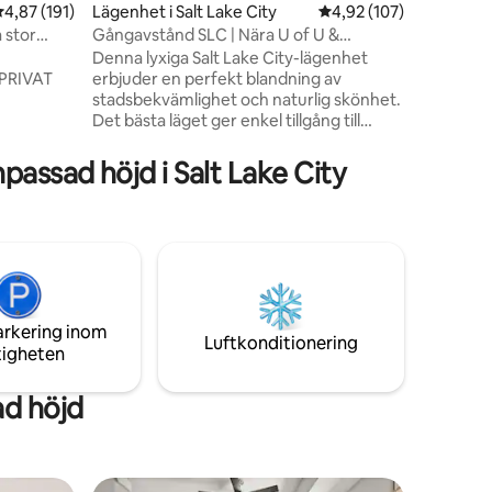
en
,87 av 5 i genomsnittligt betyg, 191 omdömen
4,87 (191)
Lägenhet i Salt Lake City
4,92 av 5 i genomsnitt
4,92 (107)
områdesgu
 stor
Gångavstånd SLC | Nära U of U &
staden, b
Convention & Delta |
Denna lyxiga Salt Lake City-lägenhet
detaljer 
 PRIVAT
erbjuder en perfekt blandning av
minnesvär
stadsbekvämlighet och naturlig skönhet.
om det är
Det bästa läget ger enkel tillgång till
, Ms
sevärdheter i centrum som Temple
oop,
Square, Utah State Capitol, Eccles
assad höjd i Salt Lake City
 1 Gig
Theater, City Creek Center, prisbelönta
restauranger och Memory Grove Park.
pen★
Inomhus kan du njuta av en sofistikerad
design, exklusiva bekvämligheter,
s
fantastisk stads- och bergsutsikt. På
ki Helmet
plats finns ett modernt fitnesscenter,
ok★ Foot
takåtkomst och säker parkering dygnet
★
runt.
arkering inom
Luftkonditionering
Rails★
tigheten
ance★
ad höjd