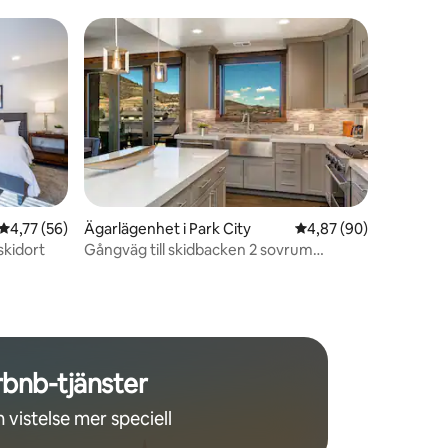
en
4,77 av 5 i genomsnittligt betyg, 56 omdömen
4,77 (56)
Ägarlägenhet i Park City
4,87 av 5 i genomsnit
4,87 (90)
skidort
Gångväg till skidbacken 2 sovrum
Mountainview Canyons Village 2:a-
rbnb-tjänster
 vistelse mer speciell