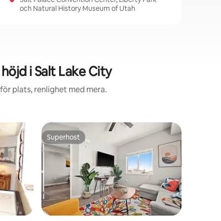
och Natural History Museum of Utah
öjd i Salt Lake City
ör plats, renlighet med mera.
Gästhus 
Superhost
Superhost
hts
Modernt 
skidorter
Det här ä
tillgång, 
tvättmas
och soffa 
bomullswo
Mitt boe
äventyrar
Jag bor i