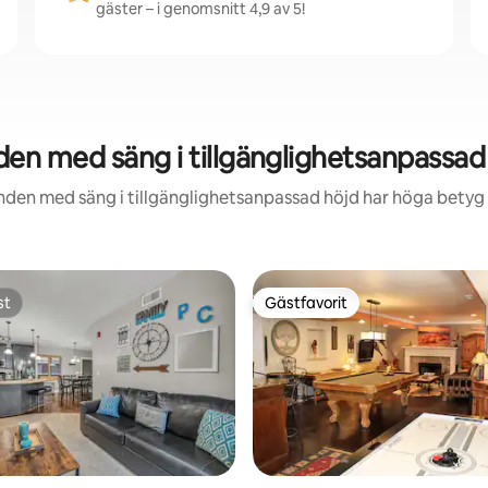
gäster – i genomsnitt 4,9 av 5!
 med säng i tillgänglighetsanpassad h
nden med säng i tillgänglighetsanpassad höjd har höga betyg f
st
Gästfavorit
st
Gästfavorit