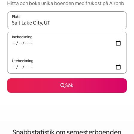
Hitta och boka unika boenden med frukost på Airbnb
Plats
När resultaten är tillgängliga kan du navigera med upp- och ned
Incheckning
Utcheckning
Sök
Snabbstatistik om semesterboenden