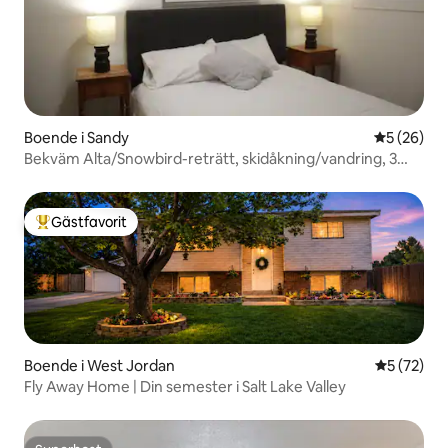
Boende i Sandy
5 av 5 i g
5 (26)
Bekväm Alta/Snowbird-reträtt, skidåkning/vandring, 3
sängar
Gästfavorit
Populär gästfavorit
Boende i West Jordan
5 av 5 i g
5 (72)
Fly Away Home | Din semester i Salt Lake Valley