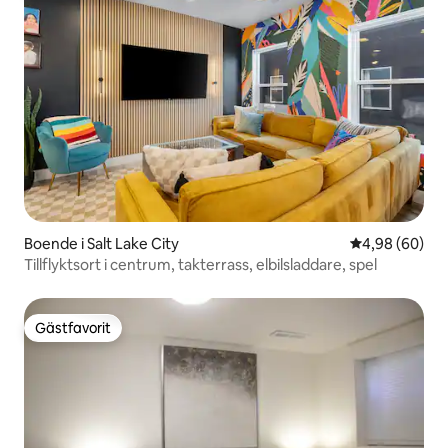
Boende i Salt Lake City
4,98 av 5 i g
4,98 (60)
Tillflyktsort i centrum, takterrass, elbilsladdare, spel
Gästfavorit
Gästfavorit