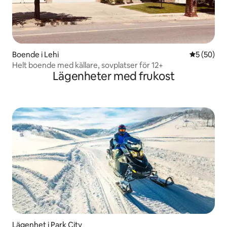
Boende i Lehi
5 av 5 i g
5 (50)
Helt boende med källare, sovplatser för 12+
Lägenheter med frukost
Lägenhet i Park City