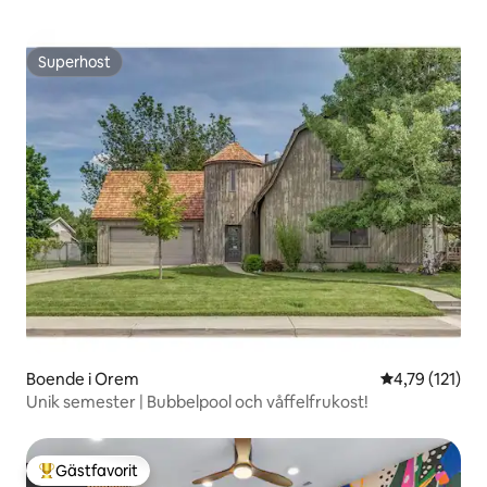
Superhost
Superhost
Boende i Orem
4,79 av 5 i g
4,79 (121)
Unik semester | Bubbelpool och våffelfrukost!
Gästfavorit
Populär gästfavorit