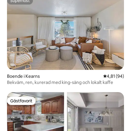
Superhost
Superhost
Boende i Kearns
4,81 av 5 i g
4,81 (94)
Bekväm, ren, kurerad med king-säng och lokalt kaffe
Gästfavorit
Gästfavorit