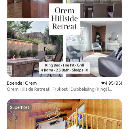
Boende i Orem
4,95 av 5 i g
4,95 (95)
Orem Hillside Retreat | Frukost | Dubbelsäng (King) |
Eldstad
Superhost
Superhost