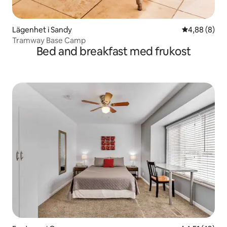
Lägenhet i Sandy
4,88 av 5 i 
4,88 (8)
Tramway Base Camp
Bed and breakfast med frukost