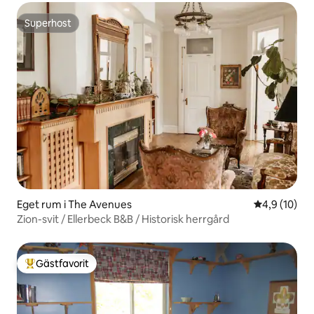
Superhost
Superhost
Eget rum i The Avenues
4,9 av 5 i g
4,9 (10)
Zion-svit / Ellerbeck B&B / Historisk herrgård
Gästfavorit
Populär gästfavorit