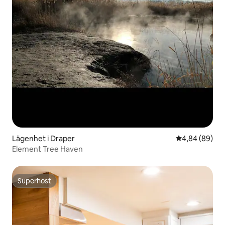
Lägenhet i Draper
4,84 av 5 i g
4,84 (89)
Element Tree Haven
Superhost
Superhost