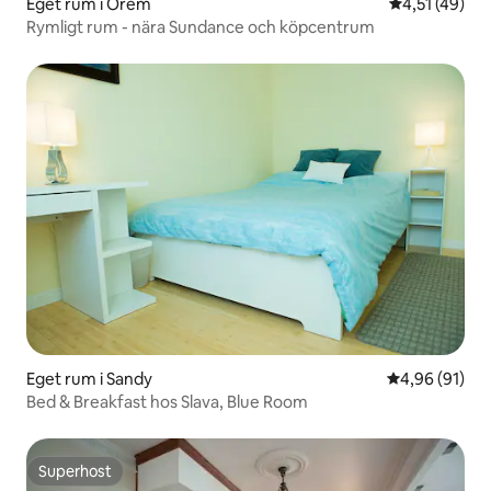
Eget rum i Orem
4,51 av 5 i g
4,51 (49)
Rymligt rum - nära Sundance och köpcentrum
Eget rum i Sandy
4,96 av 5 i g
4,96 (91)
Bed & Breakfast hos Slava, Blue Room
Superhost
Superhost