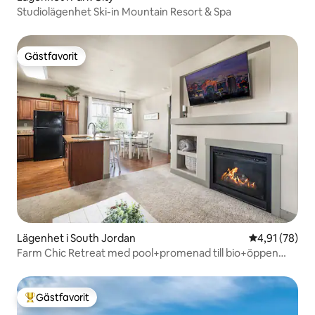
Studiolägenhet Ski-in Mountain Resort & Spa
Gästfavorit
Gästfavorit
Lägenhet i South Jordan
4,91 av 5 i g
4,91 (78)
Farm Chic Retreat med pool+promenad till bio+öppen
spis
Gästfavorit
Populär gästfavorit