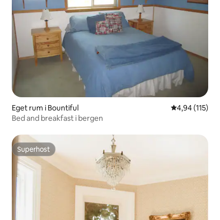
Eget rum i Bountiful
4,94 av 5 i ge
4,94 (115)
Bed and breakfast i bergen
Superhost
Superhost