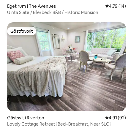
Eget rum i The Avenues
4,79 av 5 i g
4,79 (14)
Uinta Suite / Ellerbeck B&B / Historic Mansion
Gästfavorit
Gästfavorit
Gästsvit i Riverton
4,91 av 5 i g
4,91 (92)
Lovely Cottage Retreat {Bed+Breakfast, Near SLC}