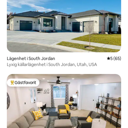
Lägenhet i South Jordan
5 av 5 i g
5 (65)
Lyxig källarlägenhet i South Jordan, Utah, USA
Gästfavorit
Populär gästfavorit