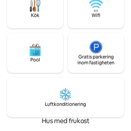
du älskar detta boende lika mycket som
boenden omdömen 
vi gör! Sista minuten-bokningar
händer! Sista minuten-bokningar
accepteras; lokalbefolkningen måste
accepteras; lokal
Kök
Wifi
skicka ett meddelande först. Kontaktlös
skicka ett meddel
incheckning krävs.
Självincheckning k
Gratis parkering
Pool
inom fastigheten
Luftkonditionering
Hus med frukost