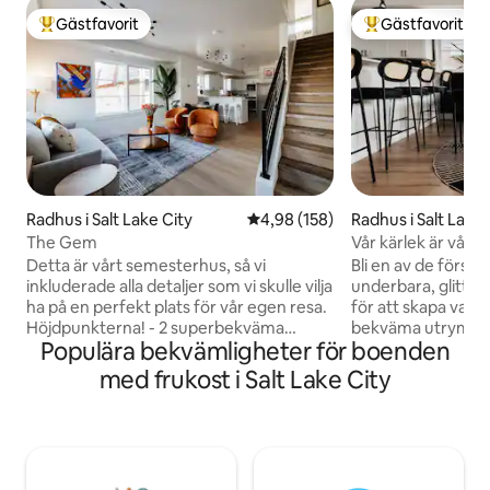
Gästfavorit
Gästfavorit
Populär gästfavorit
Populär gästfavor
Radhus i Salt Lake City
4,98 av 5 i genomsnittligt bety
4,98 (158)
Radhus i Salt Lake 
The Gem
Vår kärlek är vår k
Detta är vårt semesterhus, så vi
Bli en av de första
inkluderade alla detaljer som vi skulle vilja
underbara, glittra
ha på en perfekt plats för vår egen resa.
för att skapa vackr
Höjdpunkterna! - 2 superbekväma
bekväma utrymmen
Populära bekvämligheter för boenden
dubbelsängar i minnesskum - Fullt
emot att få vara din värd! • F
utrustat kök - 2 skrivbord -
kök, privat parker
med frukost i Salt Lake City
Höghastighetsinternet - Gratis
flexutrymme (2 du
tvättmaskin/torktumlare -
enkelsängar), 2 fu
Kvalitetsmöbler - Privat garage Det är
promenad till cen
några minuter från centrum och ca. 10
konferenscenter • 3
minuter från flygplatsen. Vi hoppas att
SLC:s skidorter Kolla in våra andra