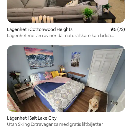
Lägenhet i Cottonwood Heights
5 av 5 i g
5 (72)
Lägenhet mellan raviner där naturälskare kan ladda
batterierna
Lägenhet i Salt Lake City
Utah Skiing Extravaganza med gratis liftbiljetter