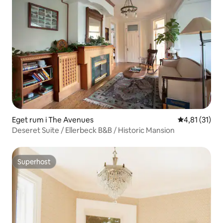
Eget rum i The Avenues
4,81 av 5 i 
4,81 (31)
Deseret Suite / Ellerbeck B&B / Historic Mansion
Superhost
Superhost