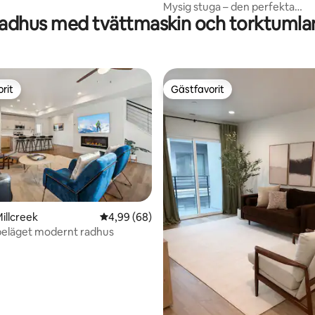
er
Mysig stuga – den perfekta
adhus med tvättmaskin och torktumla
sommarresan!
rit
Gästfavorit
rit
Gästfavorit
illcreek
4,99 av 5 i genomsnittligt betyg, 68 omdöm
4,99 (68)
beläget modernt radhus
tligt betyg, 16 omdömen