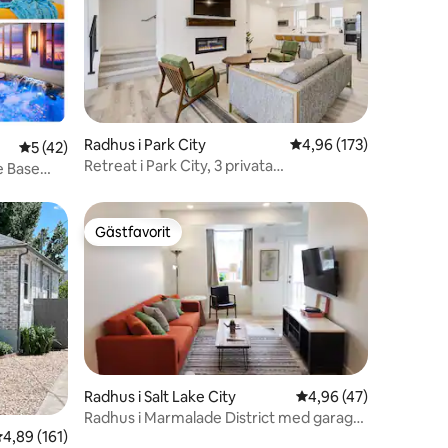
Radhus i Park City
4,96 av 5 i genomsnitt
4,96 (173)
en
5 av 5 i genomsnittligt betyg, 42 omdömen
5 (42)
Retreat i Park City, 3 privata
e Base
sängar/badrum
Gästfavorit
Gästfavorit
Radhus i Salt Lake City
4,96 av 5 i genomsnit
4,96 (47)
en
Radhus i Marmalade District med garage,
,89 av 5 i genomsnittligt betyg, 161 omdömen
4,89 (161)
rymmer 4