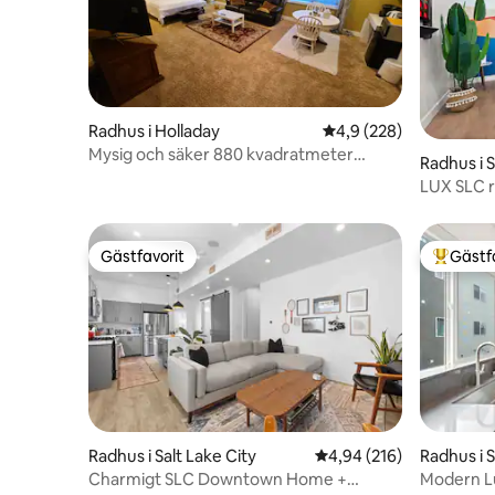
Radhus i Holladay
4,9 av 5 i genomsnitt
4,9 (228)
Mysig och säker 880 kvadratmeter
Radhus i S
gäststudio
LUX SLC r
garage ba
Gästfavorit
Gästf
Gästfavorit
Populär 
Radhus i Salt Lake City
4,94 av 5 i genomsnitt
4,94 (216)
Radhus i S
Charmigt SLC Downtown Home +
Modern Lu