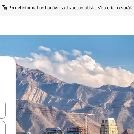
En del information har översatts automatiskt. 
Visa originalspråk
d upp- och nedåtpilarna eller utforska genom att trycka eller svepa.