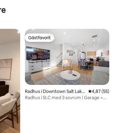
re
Gästfavorit
Gästfavorit
Radhus i Downtown Salt Lake
4,87 av 5 i genomsnit
4,87 (55)
en
City
Radhus i SLC med 3 sovrum | Garage +
Gångavstånd