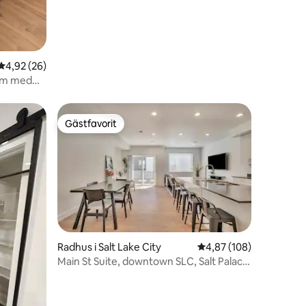
4,92 av 5 i genomsnittligt betyg, 26 omdömen
4,92 (26)
rum med
n
Gästfavorit
Gästfavorit
en
Radhus i Salt Lake City
4,87 av 5 i genomsnitt
4,87 (108)
Main St Suite, downtown SLC, Salt Palace
och flygplats