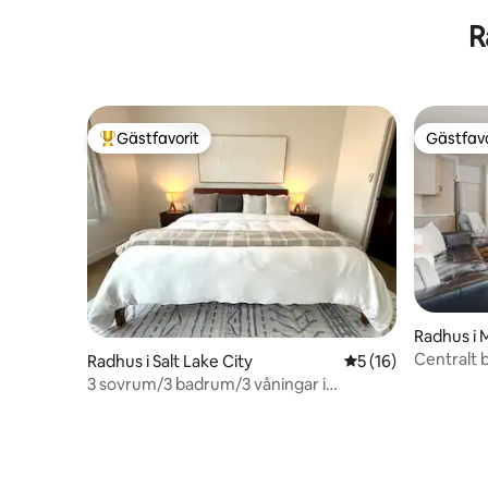
bubbelpool och eldstäder
EV Charg
R
Gästfavorit
Gästfavo
Populär gästfavorit
Gästfavo
Radhus i M
Centralt 
Radhus i Salt Lake City
5 av 5 i genomsnit
5 (16)
3 sovrum/3 badrum/3 våningar i
centrum!