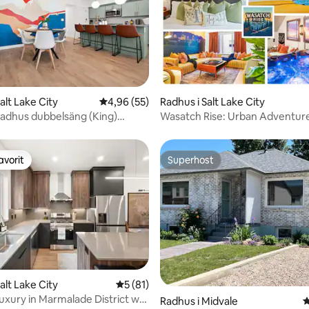
ligt betyg, 228 omdömen
alt Lake City
4,96 av 5 i genomsnittligt betyg, 55 omdöm
4,96 (55)
Radhus i Salt Lake City
adhus dubbelsäng (King)
Wasatch Rise: Urban Adventur
stu nära flygplatsen
med bubbelpool!
avorit
Superhost
gästfavorit
Superhost
ligt betyg, 216 omdömen
alt Lake City
5 av 5 i genomsnittligt betyg, 81 omdöm
5 (81)
xury in Marmalade District w/
Radhus i Midvale
4