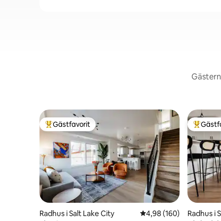
Gästerna
Gästfavorit
Gästf
Populär gästfavorit
Populär 
Radhus i Salt Lake City
4,98 av 5 i genomsnitt
4,98 (160)
Radhus i S