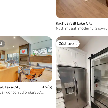
Radhus i Salt Lake City
Nytt, mysigt, modernt | 2 sov
dubbelsängar | Nära flygplatse
st
Gästfavorit
st
Gästfavorit
tligt betyg, 26 omdömen
alt Lake City
5 av 5 i genomsnittligt betyg, 6 omdöm
5 (6)
k skidor och utforska SLC:
dhus inom gångavstånd