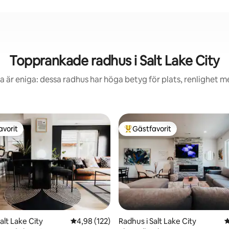
Topprankade radhus i Salt Lake City
 är eniga: dessa radhus har höga betyg för plats, renlighet 
avorit
Gästfavorit
gästfavorit
Populär gästfavorit
ligt betyg, 160 omdömen
alt Lake City
4,98 av 5 i genomsnittligt betyg, 122 omdöm
4,98 (122)
Radhus i Salt Lake City
4