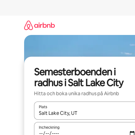
Hoppa
till
innehåll
Semesterboenden i
radhus i Salt Lake City
Hitta och boka unika radhus på Airbnb
Plats
När resultaten är tillgängliga kan du navigera me
Incheckning