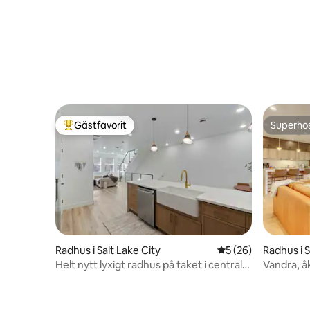
Gästfavorit
Superho
Populär gästfavorit
Superho
Radhus i Salt Lake City
5 av 5 i genomsnit
5 (26)
Radhus i S
Helt nytt lyxigt radhus på taket i centrala
Vandra, å
SLC
Lyxigt ra