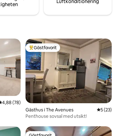
Luftkonditionering
tigheten
Gästfavorit
Populär gästfavorit
en
4,88 av 5 i genomsnittligt betyg, 78 omdömen
4,88 (78)
Gästhus i The Avenues
5 av 5 i genomsnit
5 (23)
Penthouse sovsal med utsikt!
Gästfavorit