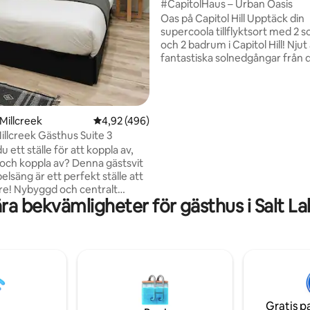
#CapitolHaus – Urban Oasis
Oas på Capitol Hill Upptäck din
supercoola tillflyktsort med 2 
och 2 badrum i Capitol Hill! Njut
fantastiska solnedgångar från d
bubbelpool. Bara 10 minuter fr
flygplatsen och 2 minuter från
du är mitt i händelsernas centr
av blixtsnabbt Wi-Fi, Apple TV 
Millcreek
4,92 av 5 i genomsnittligt betyg, 496 omdöm
4,92 (496)
kvadratmeter ren stil. Laga
llcreek Gästhus Suite 3
gourmetmåltider i det fullt utr
 ett ställe för att koppla av,
köket! Perfekt beläget nära Salt
a och koppla av? Denna gästsvit
Delta Center, Temple Square, 
lsäng är ett perfekt ställe att
restauranger och City Creek Ma
centralt
nu och njut av en oförglömlig vi
ra bekvämligheter för gästhus i Salt La
enna svit ligger en kort bilresa
rum eller skidåkning och
ade äventyr. Vill du inte gå ut?
 eftersom det finns allt du
nuti denna enhet. Vi inkluderar
utrustad Keurig kaffebryggare,
 godsaker, en ismaskin, ett
åp och till och med en
Gratis p
tion så att du kan arbeta på