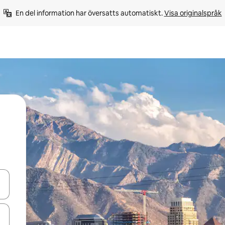
En del information har översatts automatiskt. 
Visa originalspråk
d upp- och nedåtpilarna eller utforska genom att trycka eller svepa.