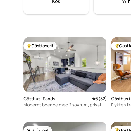
Kök
Wifi
di
Gästfavorit
Gästf
Populär gästfavorit
Populär 
Gästhus i Sandy
5 av 5 i genomsnit
5 (52)
Gästhus i
Modernt boende med 2 sovrum, privat
Flykten f
lägenhet + bubbelpool nära Salt Lake City
Gästfavorit
Gästf