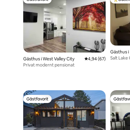
Gästfavorit
Populär 
Gästhus i 
Salt Lake 
Gästhus i West Valley City
4,94 av 5 i genomsnit
4,94 (67)
Privat modernt pensionat
Gästfavorit
Gästfavo
Gästfavorit
Gästfavo