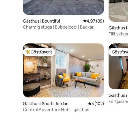
Gästhus i Bountiful
4,97 av 5 i genomsnit
4,97 (89)
Charmig stuga | Bubbelpool | Badkar
Gästhus i 
Tillflykts
Gästfavorit
Gästfavo
Populär gästfavorit
Gästfavo
Gästhus i
Förtjusan
Gästhus i South Jordan
5 av 5 i genomsnitt
5 (102)
med park
Central Adventure Hub – gästhus