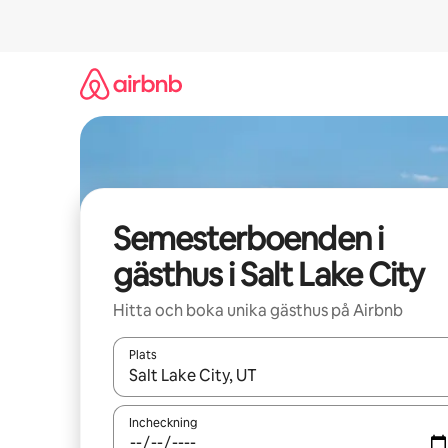
Hoppa
till
innehåll
Semesterboenden i
gästhus i Salt Lake City
Hitta och boka unika gästhus på Airbnb
Plats
När resultaten är tillgängliga kan du navigera me
Incheckning