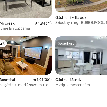
tligt betyg, 89 omdömen
Gästhus i Millcreek
Skiduthyrning - BUBBELPOOL, 
Millcreek
4,94 av 5 i genomsnittligt betyg, 71 omdöm
4,94 (71)
privat badrum, tvättmaskin, to
ort mellan topparna
rit
Superhost
rit
Superhost
 Bountiful
4,91 av 5 i genomsnittligt betyg, 301 omdöm
4,91 (301)
Gästhus i Sandy
de gästhus med 2 sovrum + loft
Mysig semester nära
ligt betyg, 102 omdömen
ering
skidåkning/vandring i SLC, elbil