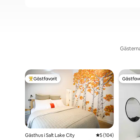
Gästerna
Gästfavorit
Gästfavo
Populär gästfavorit
Gästfavo
Gästhus i Salt Lake City
5 av 5 i genomsnitt
5 (104)