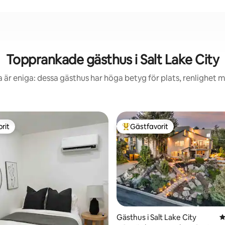
Topprankade gästhus i Salt Lake City
 är eniga: dessa gästhus har höga betyg för plats, renlighet 
rit
Gästfavorit
rit
Populär gästfavorit
ligt betyg, 104 omdömen
Gästhus i Salt Lake City
4