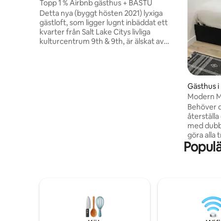
Topp 1 % Airbnb gästhus + BASTU
Detta nya (byggt hösten 2021) lyxiga
gästloft, som ligger lugnt inbäddat ett
kvarter från Salt Lake Citys livliga
kulturcentrum 9th & 9th, är älskat av
resande sjuksköterskor, fjärrarbetare
och korttidsbesökare – hitta din fristad
här. Gå enkelt till SLC:s bästa gruppering
av oberoende restauranger, kaféer,
Gästhus i 
bagerier, butiker, gelato, livsmedel och
Modern Mi
Liberty Park (löpningsspår, sommarpool,
Behöver du
etc.). Slappna sedan av i vår
återställ
utomhusbastu i cederträ. Gratis
med dubbe
parkering. Tvättmaskin/torktumlare i
göra alla tre! Nybyggd och 
enheten. 1,5 miles från
Populä
belägen, d
centrum/universitetet.
från cent
bergsbaser
Du har tur
behöver i
en fullt 
drycker +
minikylsk
arbetssta