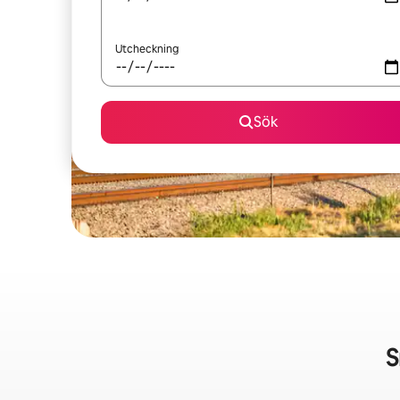
Utcheckning
Sök
S