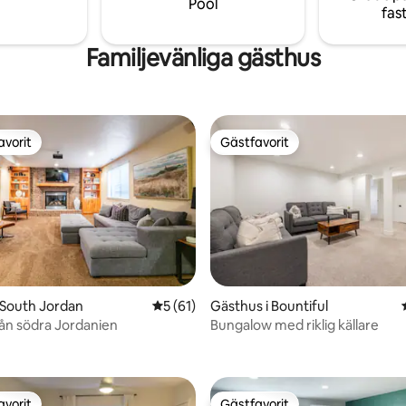
Pool
fas
stans. INGA DJUR TILLÅTNA
Familjevänliga gästhus
avorit
Gästfavorit
gästfavorit
Gästfavorit
tligt betyg, 52 omdömen
 South Jordan
5 av 5 i genomsnittligt betyg, 61 omdöm
5 (61)
Gästhus i Bountiful
rån södra Jordanien
Bungalow med riklig källare
avorit
Gästfavorit