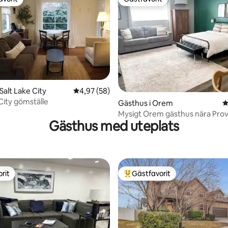
gästfavorit
Gästfavorit
Salt Lake City
4,97 av 5 i genomsnittligt betyg, 58 omdöm
4,97 (58)
City gömställe
tligt betyg, 67 omdömen
Gästhus i Orem
4
Mysigt Orem gästhus nära Pro
Gästhus med uteplats
Canyon, BYU, UVU
rit
Gästfavorit
rit
Populär gästfavorit