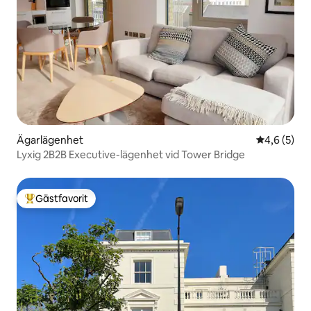
Ägarlägenhet
4,6 av 5 i 
4,6 (5)
Lyxig 2B2B Executive-lägenhet vid Tower Bridge
Gästfavorit
Populär gästfavorit