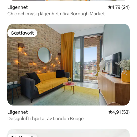
Lägenhet
4,79 av 5 i g
4,79 (24)
Chic och mysig lägenhet nära Borough Market
Gästfavorit
Gästfavorit
Lägenhet
4,91 av 5 i g
4,91 (53)
Designloft i hjärtat av London Bridge