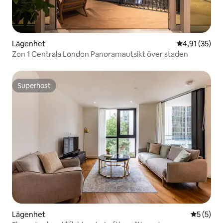
Lägenhet
4,91 av 5 i g
4,91 (35)
Zon 1 Centrala London Panoramautsikt över staden
Superhost
Superhost
Lägenhet
5 av 5 i 
5 (5)