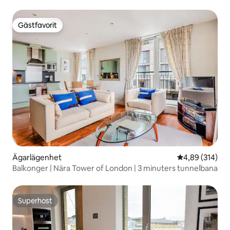
Gästfavorit
Gästfavorit
Ägarlägenhet
4,89 av 5 i ge
4,89 (314)
Balkonger | Nära Tower of London | 3 minuters tunnelbana
Superhost
Superhost