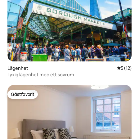
Lägenhet
5 av 5 i g
5 (12)
Lyxig lägenhet med ett sovrum
Gästfavorit
Gästfavorit