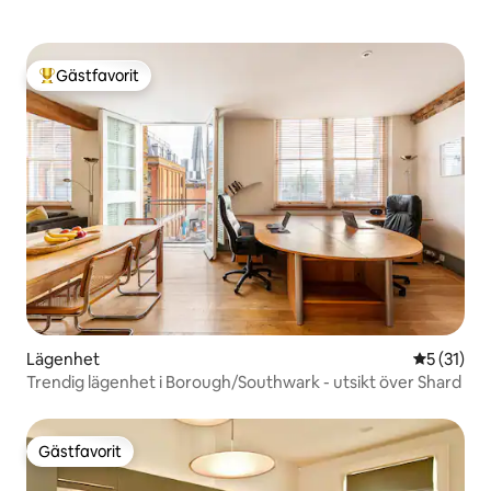
Gästfavorit
Populär gästfavorit
Lägenhet
5 av 5 i g
5 (31)
Trendig lägenhet i Borough/Southwark - utsikt över Shard
Gästfavorit
Gästfavorit