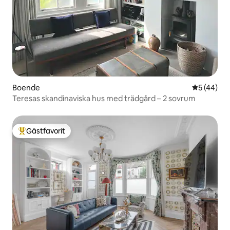
Boende
5 av 5 i g
5 (44)
Teresas skandinaviska hus med trädgård – 2 sovrum
Gästfavorit
Populär gästfavorit