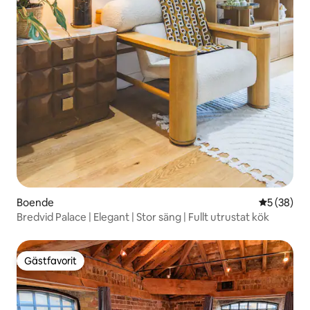
Boende
5 av 5 i g
5 (38)
Bredvid Palace | Elegant | Stor säng | Fullt utrustat kök
Gästfavorit
Gästfavorit