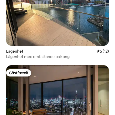
Lägenhet
5 av 5 i g
5 (12)
Lägenhet med omfattande balkong
Gästfavorit
Gästfavorit