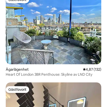
Gästfavorit
Ägarlägenhet
4,87 av 5 i ge
4,87 (132)
Heart Of London 3BR Penthouse: Skyline av LND City
Gästfavorit
Gästfavorit