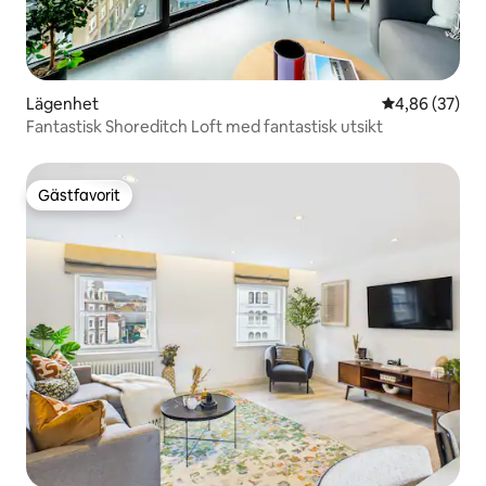
Lägenhet
4,86 av 5 i g
4,86 (37)
Fantastisk Shoreditch Loft med fantastisk utsikt
Gästfavorit
Gästfavorit