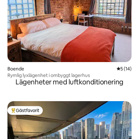
Boende
5 av 5 i g
5 (14)
Rymlig lyxlägenhet i ombyggt lagerhus
Lägenheter med luftkonditionering
Gästfavorit
Populär gästfavorit