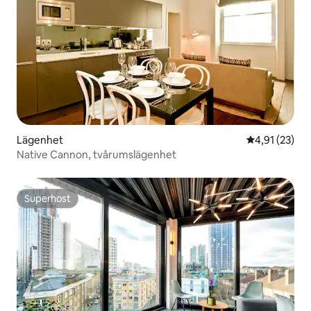
Lägenhet
4,91 av 5 i g
4,91 (23)
Native Cannon, tvårumslägenhet
Superhost
Superhost