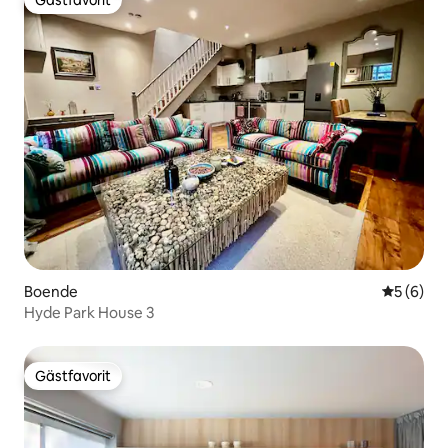
Gästfavorit
Gästfavorit
Boende
5 av 5 i 
5 (6)
Hyde Park House 3
Gästfavorit
Gästfavorit