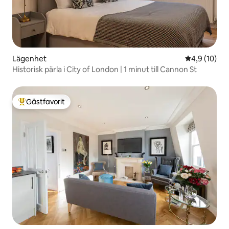
Lägenhet
4,9 av 5 i g
4,9 (10)
Historisk pärla i City of London | 1 minut till Cannon St
Gästfavorit
Populär gästfavorit