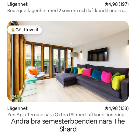
Lägenhet
4,98 av 5 i ge
4,98 (197)
Boutique-lägenhet med 2 sovrum och luftkonditionering i
centrala London
Gästfavorit
Populär gästfavorit
Lägenhet
4,98 av 5 i ge
4,98 (138)
Zen Apt+Terrace nära Oxford St med luftkonditionering
Andra bra semesterboenden nära The
Shard