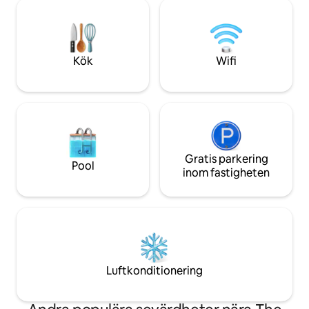
bekväma förbindel
minuters promenad Massor av kaféer,
direkta förbindelse
restauranger, pubar och barer i
Luton flygplatser.
närheten Kommer att vara flexibel
lägenhet är perfek
gällande in- och utcheckningstider
stadssemester, fam
Kök
Wifi
huvudstaden eller 
Gratis parkering
Pool
inom fastigheten
Luftkonditionering