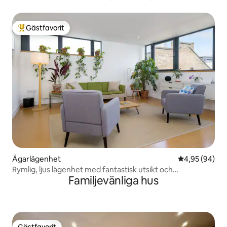
Gästfavorit
Populär gästfavorit
Ägarlägenhet
4,95 av 5 i g
4,95 (94)
Rymlig, ljus lägenhet med fantastisk utsikt och
Familjevänliga hus
luftkonditionering