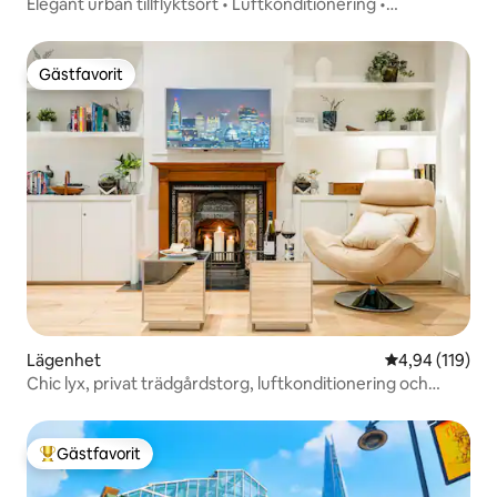
Elegant urban tillflyktsort • Luftkonditionering •
Förstklassig inredning
Gästfavorit
Gästfavorit
Lägenhet
4,94 av 5 i ge
4,94 (119)
Chic lyx, privat trädgårdstorg, luftkonditionering och
extra
Gästfavorit
Populär gästfavorit