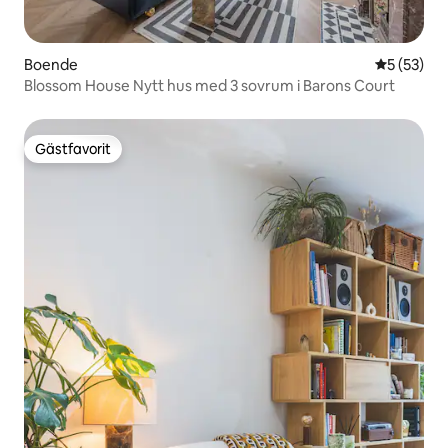
Boende
5 av 5 i g
5 (53)
Blossom House Nytt hus med 3 sovrum i Barons Court
Gästfavorit
Gästfavorit