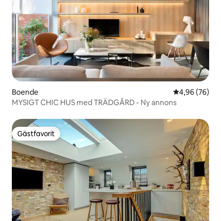
Boende
4,96 av 5 i g
4,96 (76)
MYSIGT CHIC HUS med TRÄDGÅRD - Ny annons
Gästfavorit
Gästfavorit