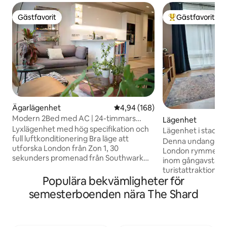
Gästfavorit
Gästfavorit
Gästfavorit
Populär gästfavor
Ägarlägenhet
4,94 av 5 i genomsnittligt bety
4,94 (168)
Modern 2Bed med AC | 24-timmars
Lägenhet
concierge | Centrala London
Lyxlägenhet med hög specifikation och
Lägenhet i stadsd
full luftkonditionering Bra läge att
Denna undangömda 
utforska London från Zon 1, 30
London rymmer upp
sekunders promenad från Southwark
inom gångavstånd
station, 5 minuter till Waterloo station
turistattraktione
och 10 minuter till London Bridge station
Populära bekvämligheter för
Tower Bridge och
Ögonblick från South Bank, London
Bermondsey Street
semesterboenden nära The Shard
Bridge, Borough Market, Tate modern
promenad från tu
Effektiv concierge dygnet runt Hissar
Borough och fem
med övervakningskamera Butik dygnet
från London Bridg
runt mittemot, lokal stormarknad inom 3