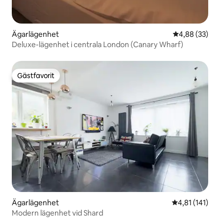
Ägarlägenhet
4,88 av 5 i g
4,88 (33)
Deluxe-lägenhet i centrala London (Canary Wharf)
Gästfavorit
Gästfavorit
Ägarlägenhet
4,81 av 5 i g
4,81 (141)
Modern lägenhet vid Shard