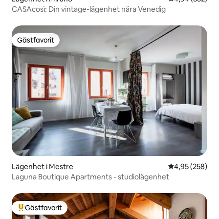
CASAcosì: Din vintage-lägenhet nära Venedig
Gästfavorit
Gästfavorit
Lägenhet i Mestre
4,95 av 5 i ge
4,95 (258)
Laguna Boutique Apartments - studiolägenhet
Gästfavorit
Populär gästfavorit