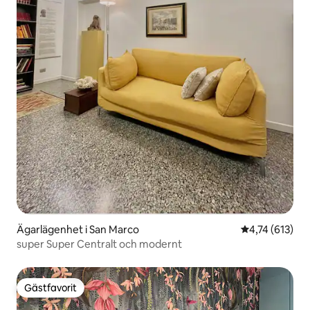
Ägarlägenhet i San Marco
4,74 av 5 i ge
4,74 (613)
super Super Centralt och modernt
Gästfavorit
Gästfavorit