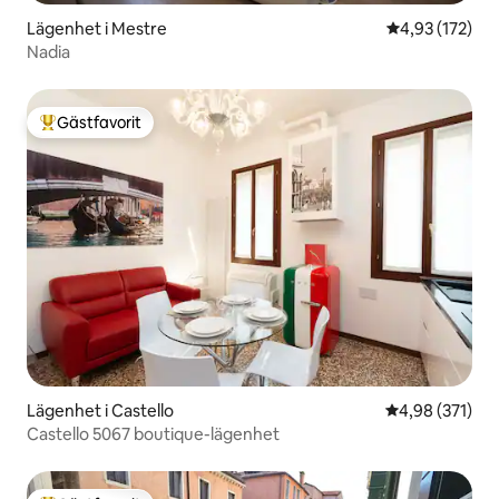
Lägenhet i Mestre
4,93 av 5 i ge
4,93 (172)
Nadia
Gästfavorit
Populär gästfavorit
Lägenhet i Castello
4,98 av 5 i ge
4,98 (371)
Castello 5067 boutique-lägenhet