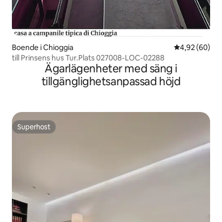
Boende i Chioggia
4,92 av 5 i g
4,92 (60)
till Prinsens hus Tur.Plats 027008-LOC-02288
Ägarlägenheter med säng i
tillgänglighetsanpassad höjd
Superhost
Superhost