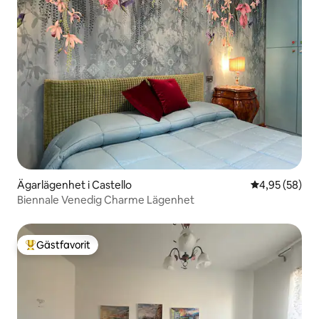
Ägarlägenhet i Castello
4,95 av 5 i g
4,95 (58)
Biennale Venedig Charme Lägenhet
Gästfavorit
Populär gästfavorit