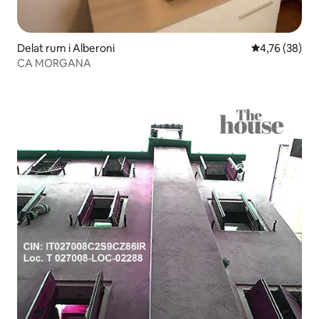
Delat rum i Alberoni
4,76 av 5 i g
4,76 (38)
CA MORGANA