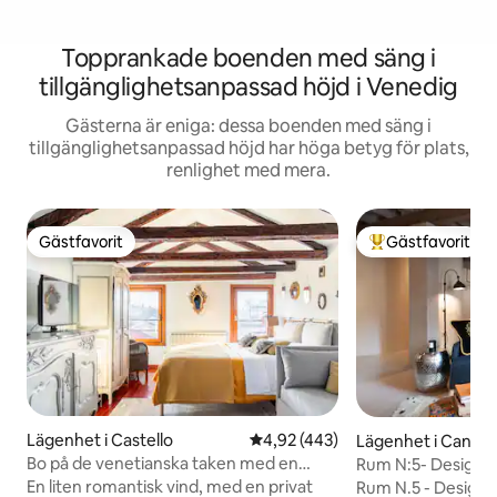
Topprankade boenden med säng i
tillgänglighetsanpassad höjd i Venedig
Gästerna är eniga: dessa boenden med säng i
tillgänglighetsanpassad höjd har höga betyg för plats,
renlighet med mera.
Gästfavorit
Gästfavorit
Gästfavorit
Populär gästfavor
Lägenhet i Castello
4,92 av 5 i genomsnittligt bet
4,92 (443)
Lägenhet i Canna
Bo på de venetianska taken med en
Rum N:5- Design- o
charmig terrass
En liten romantisk vind, med en privat
Rum N.5 - Design o