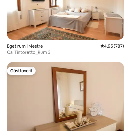
Eget rum i Mestre
4,95 av 5 i ge
4,95 (787)
Ca' Tintoretto_Rum 3
Gästfavorit
Gästfavorit