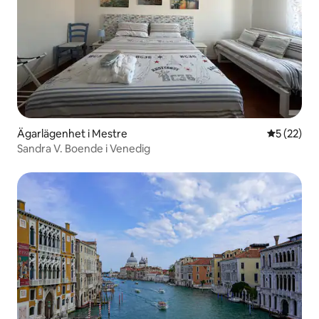
Ägarlägenhet i Mestre
5 av 5 i g
5 (22)
Sandra V. Boende i Venedig