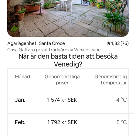
Ägarlägenhet i Santa Croce
4,82 av 5 i g
4,82 (76)
Casa Gaffaro privat trädgård av Venicescape
När är den bästa tiden att besöka
Venedig?
Månad
Genomsnittliga
Genomsnittlig
priser
temperatur
Jan.
1 574 kr SEK
4 °C
Feb.
1 792 kr SEK
5 °C