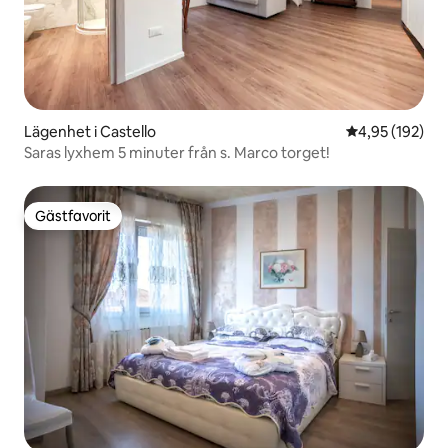
Lägenhet i Castello
4,95 av 5 i ge
4,95 (192)
Saras lyxhem 5 minuter från s. Marco torget!
Gästfavorit
Gästfavorit