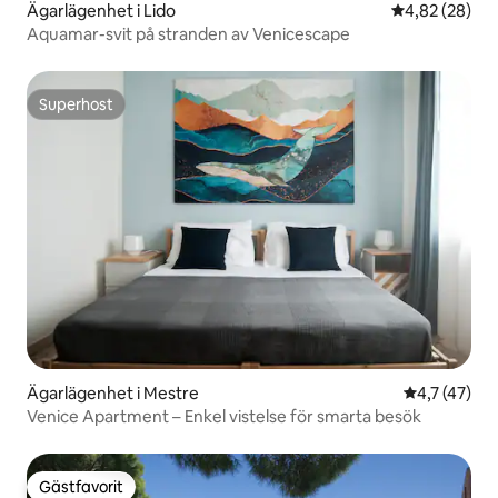
Ägarlägenhet i Lido
4,82 av 5 i g
4,82 (28)
Aquamar-svit på stranden av Venicescape
Superhost
Superhost
Ägarlägenhet i Mestre
4,7 av 5 i 
4,7 (47)
Venice Apartment – Enkel vistelse för smarta besök
Gästfavorit
Gästfavorit