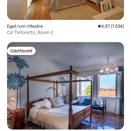
Eget rum i Mestre
4,97 av 5 i geno
4,97 (1 034)
Ca' Tintoretto_Room 2
Gästfavorit
Gästfavorit