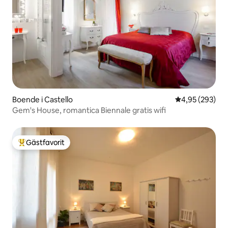
Boende i Castello
4,95 av 5 i ge
4,95 (293)
Gem's House, romantica Biennale gratis wifi
Gästfavorit
Populär gästfavorit