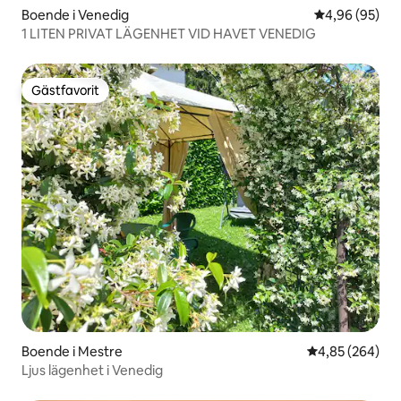
Boende i Venedig
4,96 av 5 i g
4,96 (95)
1 LITEN PRIVAT LÄGENHET VID HAVET VENEDIG
Gästfavorit
Gästfavorit
Boende i Mestre
4,85 av 5 i ge
4,85 (264)
Ljus lägenhet i Venedig