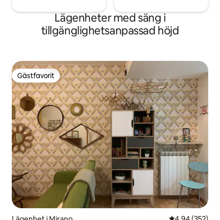
Lägenheter med säng i
tillgänglighetsanpassad höjd
Gästfavorit
Gästfavorit
Lägenhet i Mirano
4,94 av 5 i ge
4,94 (352)