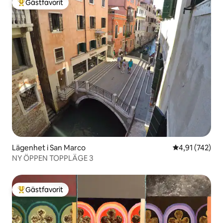
Gästfavorit
Populär gästfavorit
Lägenhet i San Marco
4,91 av 5 i ge
4,91 (742)
NY ÖPPEN TOPPLÄGE 3
Gästfavorit
Populär gästfavorit