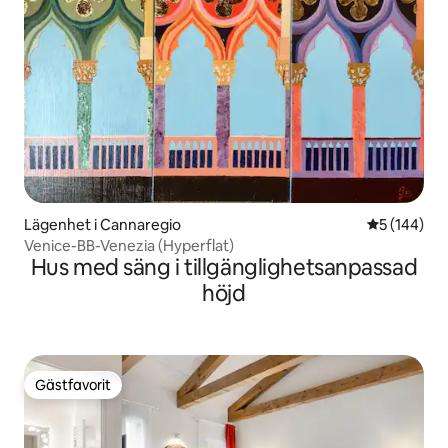
Lägenhet i Cannaregio
5 av 5 i ge
5 (144)
Venice-BB-Venezia (Hyperflat)
Hus med säng i tillgänglighetsanpassad
höjd
Gästfavorit
Gästfavorit