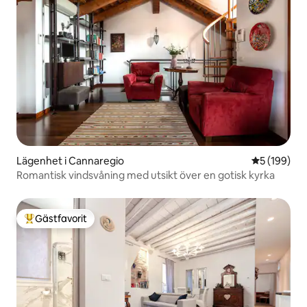
Lägenhet i Cannaregio
5 av 5 i ge
5 (199)
Romantisk vindsvåning med utsikt över en gotisk kyrka
Gästfavorit
Populär gästfavorit