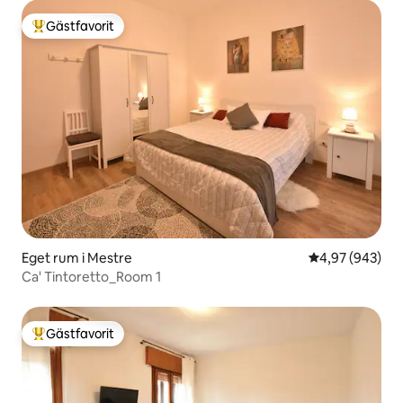
Gästfavorit
Populär gästfavorit
Eget rum i Mestre
4,97 av 5 i ge
4,97 (943)
Ca' Tintoretto_Room 1
Gästfavorit
Populär gästfavorit