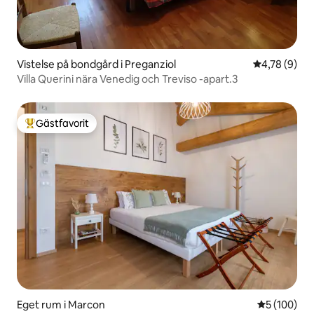
Vistelse på bondgård i Preganziol
4,78 av 5 i 
4,78 (9)
Villa Querini nära Venedig och Treviso -apart.3
Gästfavorit
Populär gästfavorit
Eget rum i Marcon
5 av 5 i ge
5 (100)