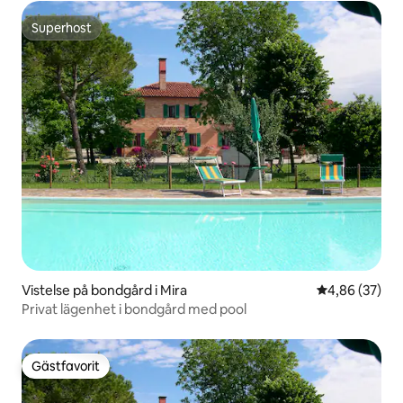
Superhost
Superhost
Vistelse på bondgård i Mira
4,86 av 5 i g
4,86 (37)
Privat lägenhet i bondgård med pool
Gästfavorit
Gästfavorit