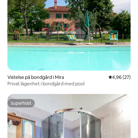
Vistelse på bondgård i Mira
4,96 av 5 i g
4,96 (27)
Privat lägenhet i bondgård med pool
Superhost
Superhost