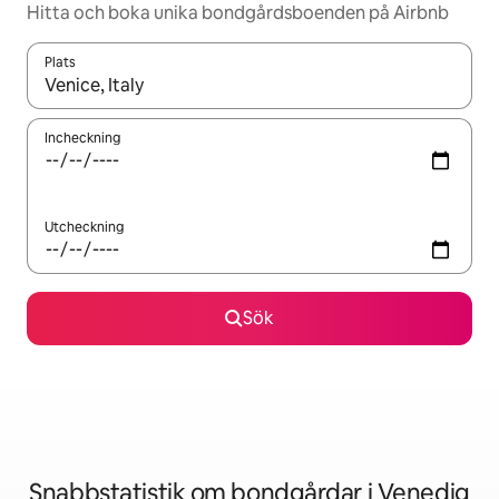
Hitta och boka unika bondgårdsboenden på Airbnb
Plats
När resultaten är tillgängliga kan du navigera med upp- och ned
Incheckning
Utcheckning
Sök
Snabbstatistik om bondgårdar i Venedig