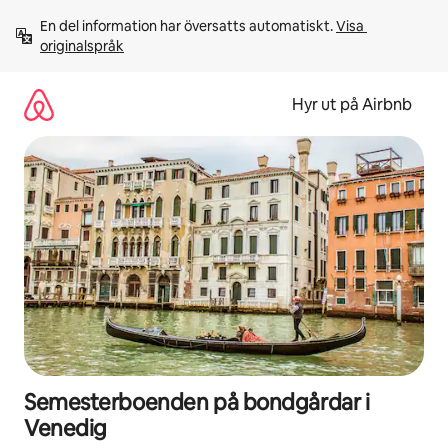
Hoppa
En del information har översatts automatiskt. 
Visa 
till
originalspråk
innehåll
Hyr ut på Airbnb
Semesterboenden på bondgårdar i
Venedig