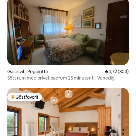
Gästsvit i Pegolotte
4,72 av 5 i ge
4,72 (304)
Sött rum med privat badrum 25 minuter till Venedig.
Gästfavorit
Populär gästfavorit