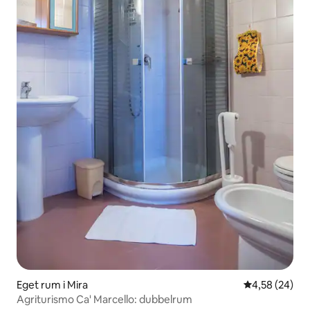
Eget rum i Mira
4,58 av 5 i g
4,58 (24)
Agriturismo Ca' Marcello: dubbelrum