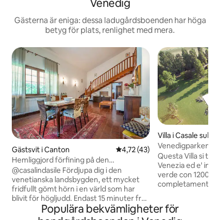
Venedig
Gästerna är eniga: dessa ladugårdsboenden har höga
betyg för plats, renlighet med mera.
Villa i Casale sul Sil
Venedigparken
Gästsvit i Canton
4,72 av 5 i genomsnittligt be
4,72 (43)
Questa Villa si tro
Hemliggjord förfining på den
Venezia ed e' imme
venetianska landsbygden
@casalindasile Fördjupa dig i den
verde con 12000 me
venetianska landsbygden, ett mycket
completamente re
fridfullt gömt hörn i en värld som har
piscina lunga 12 me
blivit för högljudd. Endast 15 minuter från
lago con una picco
Populära bekvämligheter för
Marco Polo flygplats, 30 minuter från
pescare. la Villa e'
Venedig och en kort bilresa till Treviso.