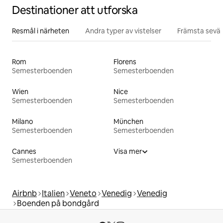
Destinationer att utforska
Resmål i närheten
Andra typer av vistelser
Främsta sevär
Rom
Florens
Semesterboenden
Semesterboenden
Wien
Nice
Semesterboenden
Semesterboenden
Milano
München
Semesterboenden
Semesterboenden
Cannes
Visa mer
Semesterboenden
Airbnb
Italien
Veneto
Venedig
Venedig
Boenden på bondgård