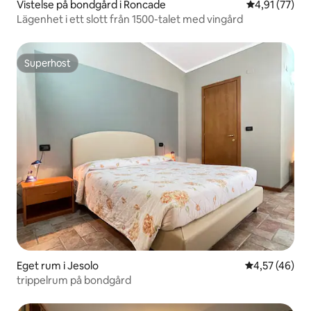
Vistelse på bondgård i Roncade
4,91 av 5 i g
4,91 (77)
Lägenhet i ett slott från 1500-talet med vingård
Superhost
Superhost
Eget rum i Jesolo
4,57 av 5 i g
4,57 (46)
trippelrum på bondgård