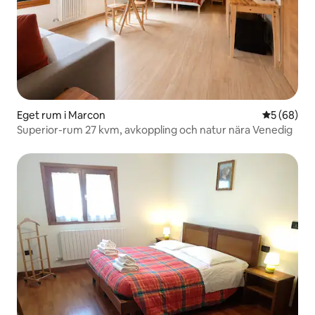
Eget rum i Marcon
5 av 5 i g
5 (68)
Superior-rum 27 kvm, avkoppling och natur nära Venedig