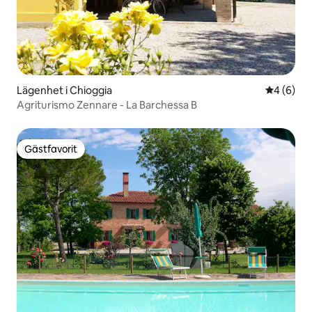
Lägenhet i Chioggia
4 av 5 i 
4 (6)
Agriturismo Zennare - La Barchessa B
Gästfavorit
Gästfavorit