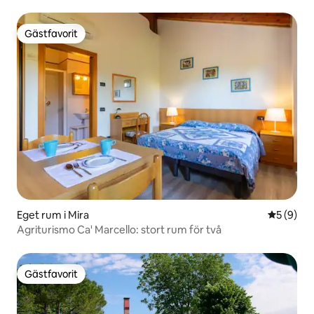
Gästfavorit
Gästfavorit
Eget rum i Mira
5 av 5 i 
5 (9)
Agriturismo Ca' Marcello: stort rum för två
Gästfavorit
Gästfavorit