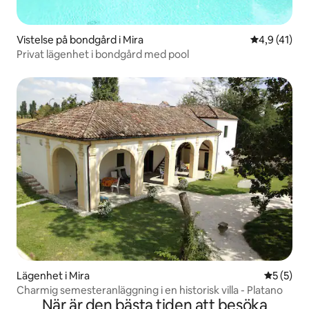
Vistelse på bondgård i Mira
4,9 av 5 i 
4,9 (41)
Privat lägenhet i bondgård med pool
Lägenhet i Mira
5 av 5 i 
5 (5)
Charmig semesteranläggning i en historisk villa - Platano
När är den bästa tiden att besöka