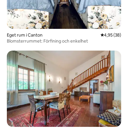
Eget rum i Canton
4,95 av 5 i g
4,95 (38)
Blomsterrummet: Förfining och enkelhet