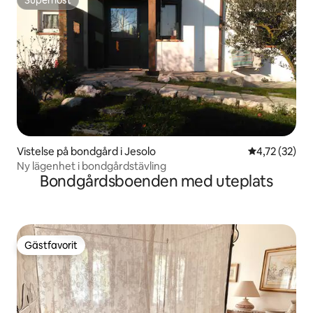
Superhost
Superhost
Vistelse på bondgård i Jesolo
4,72 av 5 i g
4,72 (32)
Ny lägenhet i bondgårdstävling
Bondgårdsboenden med uteplats
Gästfavorit
Gästfavorit