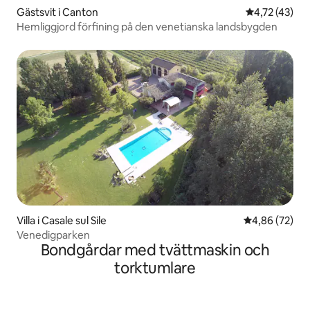
Gästsvit i Canton
4,72 av 5 i g
4,72 (43)
Hemliggjord förfining på den venetianska landsbygden
Villa i Casale sul Sile
4,86 av 5 i g
4,86 (72)
Venedigparken
Bondgårdar med tvättmaskin och
torktumlare