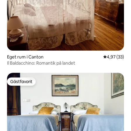
Eget rum i Canton
4,97 av 5 i g
4,97 (33)
Il Baldacchino: Romantik på landet
Gästfavorit
Gästfavorit