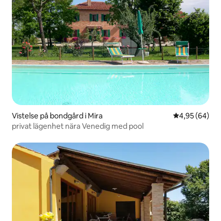
Vistelse på bondgård i Mira
4,95 av 5 i g
4,95 (64)
privat lägenhet nära Venedig med pool