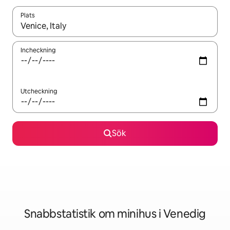
Plats
När resultaten är tillgängliga kan du navigera med upp- och ned
Incheckning
Utcheckning
Sök
Snabbstatistik om minihus i Venedig