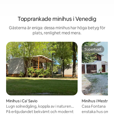
Topprankade minihus i Venedig
Gästerna är eniga: dessa minihus har höga betyg för
plats, renlighet med mera.
Superhost
Superhost
Minihus i Ca' Savio
Minihus i Mestre
Lugn solnedgång, koppla av i naturen
Casa Fontana
Ca'Savio
På erbjudandet bekvämt och modernt
enstaka hus omgiv