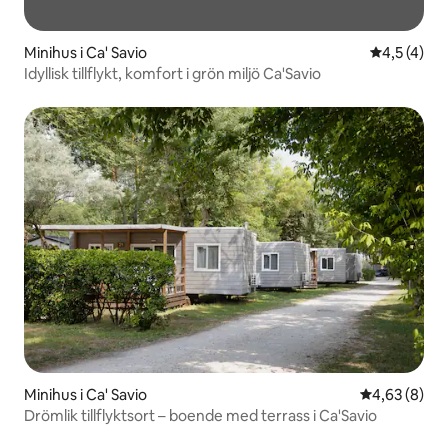
Minihus i Ca' Savio
4,5 av 5 i
4,5 (4)
Idyllisk tillflykt, komfort i grön miljö Ca'Savio
Minihus i Ca' Savio
4,63 av 5 i 
4,63 (8)
Drömlik tillflyktsort – boende med terrass i Ca'Savio