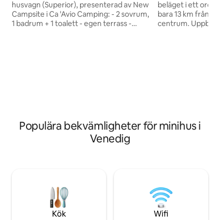
husvagn (Superior), presenterad av New
beläget i ett orör
Campsite i Ca 'Avio Camping: - 2 sovrum,
bara 13 km från Ve
1 badrum + 1 toalett - egen terrass -
centrum. Uppbyggt
gratis parkeringsplats bredvid hemmet -
bestående av ett 
gångavstånd till stranden - viktiga
bottenvåningen o
verktyg på camping: simbassänger,
badrum på övervån
restaurang, stormarknad, bankomat -
med lusthus och pr
nära Venedig - Wi-Fi och
närheten finns re
luftkonditionering betalas extra på plats
utomhuspool och bussh
- läs husreglerna före bokning :) Vi
talar italienska, 
erbjuder 4 typer av husbilar - mer
och bor på plats. 
information i avsnittet "annan
varje gäst måste b
information att notera".
Venedigs stadsska
Populära bekvämligheter för minihus i
Venedig
Kök
Wifi