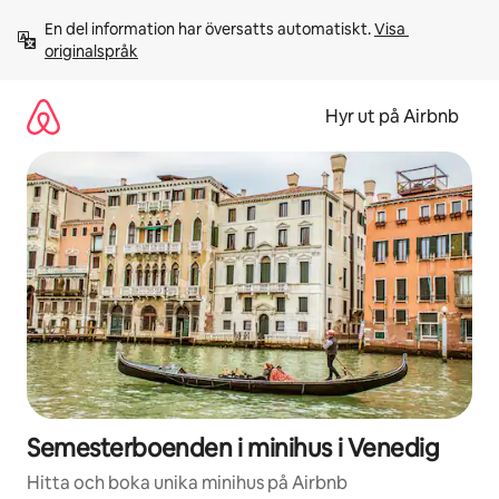
Hoppa
En del information har översatts automatiskt. 
Visa 
till
originalspråk
innehåll
Hyr ut på Airbnb
Semesterboenden i minihus i Venedig
Hitta och boka unika minihus på Airbnb