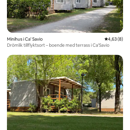
Minihus i Ca' Savio
4,63 av 5 i 
4,63 (8)
Drömlik tillflyktsort – boende med terrass i Ca'Savio