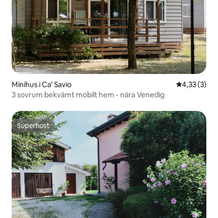
Minihus i Ca' Savio
4,33 av 5 i 
4,33 (3)
3 sovrum bekvämt mobilt hem - nära Venedig
Superhost
Superhost