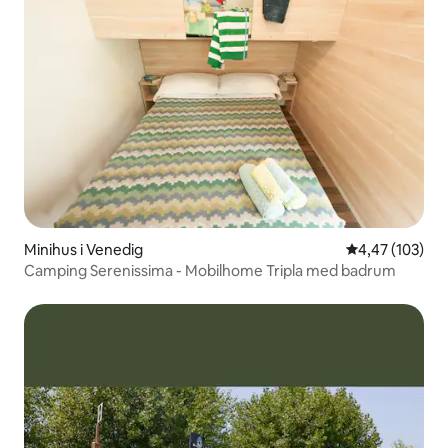
Minihus i Venedig
4,47 av 5 i ge
4,47 (103)
Camping Serenissima - Mobilhome Tripla med badrum