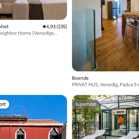
ligt betyg, 202 omdömen
nhet
4,93 av 5 i genomsnittligt betyg, 235 omdöm
4,93 (235)
neighbor Home (Venedigs
Boende
PRIVAT HUS, Venedig, Padua 5 
badrum
rit
Superhost
rit
Superhost