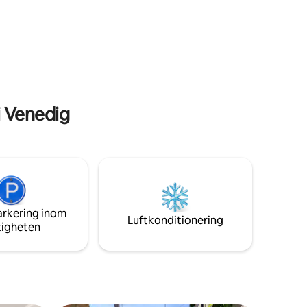
n.
Registreringsnummer: CIR 027042-LOC-
Del
01383 Turistskatt 4 euro x person x natt
CR-
BETALAS KONTANT VID INCHECKNING.
i Venedig
arkering inom
Luftkonditionering
tigheten