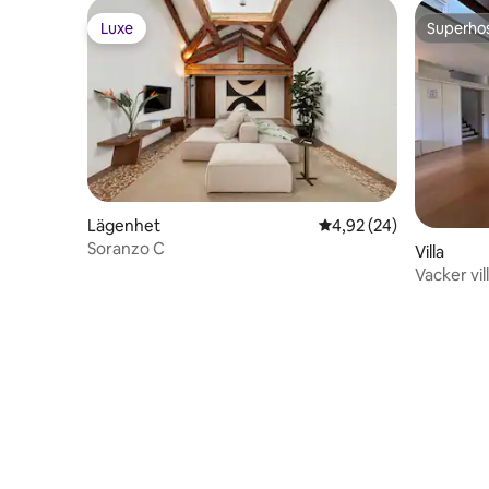
Luxe
Superho
Luxe
Superho
Lägenhet
4,92 av 5 i genomsnit
4,92 (24)
Soranzo C
Villa
Vacker vi