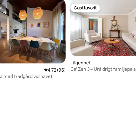
st
Gästfavorit
st
Gästfavorit
tligt betyg, 24 omdömen
Lägenhet
Ca' Zen 3 – Uråldrigt familjepala
4,72 av 5 i genomsnittligt betyg, 96 omdöm
4,72 (96)
lla med trädgård vid havet