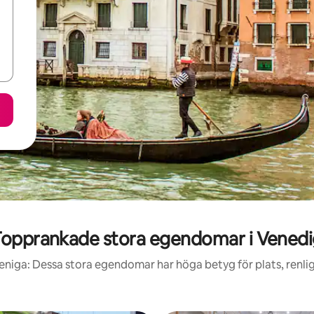
opprankade stora egendomar i Vened
eniga: Dessa stora egendomar har höga betyg för plats, renli