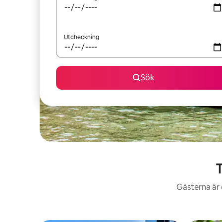
Utcheckning
Sök
T
Gästerna är 