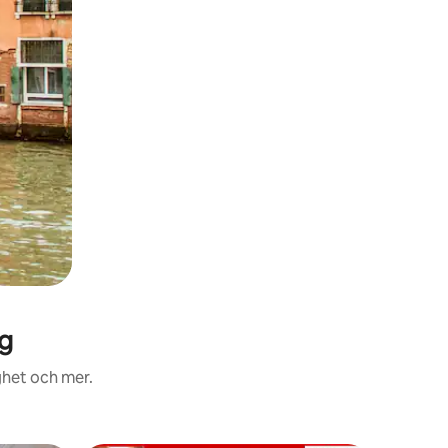
ig
ghet och mer.