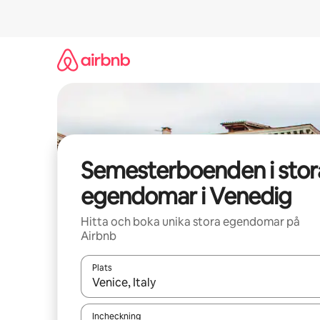
Hoppa
till
innehåll
Semesterboenden i stor
egendomar i Venedig
Hitta och boka unika stora egendomar på
Airbnb
Plats
När resultaten är tillgängliga kan du navigera me
Incheckning