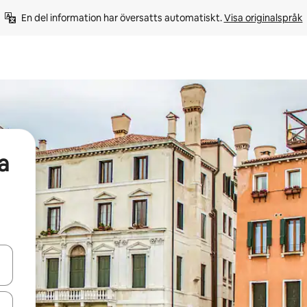
En del information har översatts automatiskt. 
Visa originalspråk
a
d upp- och nedåtpilarna eller utforska genom att trycka eller svepa.