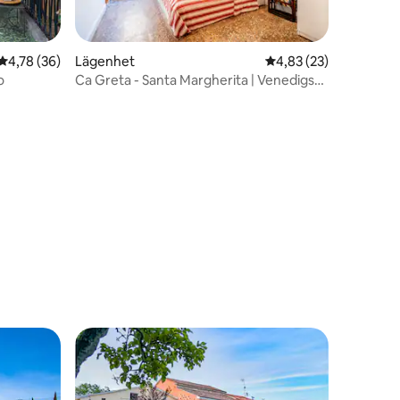
4,78 av 5 i genomsnittligt betyg, 36 omdömen
4,78 (36)
Lägenhet
4,83 av 5 i genomsnit
4,83 (23)
o
Ca Greta - Santa Margherita | Venedigs
centrum
en