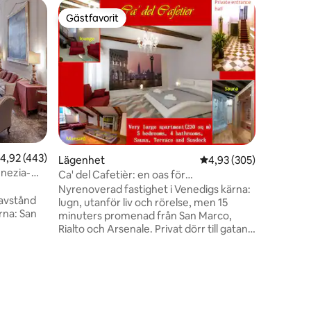
Ägarläge
Gästfavorit
Gästfav
Gästfavorit
Gästfav
Elegance
Elegans 
station -
Elegance 
lägenhet
ett cent
15 minut
busshållp
Lägenhete
en
tågstati
,92 av 5 i genomsnittligt betyg, 443 omdömen
4,92 (443)
Lägenhet
4,93 av 5 i genomsnitt
4,93 (305)
från Mes
enezia-
med alla
Ca' del Cafetièr: en oas för
luftkondi
familjesammankomster
Nyrenoverad fastighet i Venedigs kärna:
PRIVAT P
avstånd
lugn, utanför liv och rörelse, men 15
erna: San
minuters promenad från San Marco,
Rialto och Arsenale. Privat dörr till gatan,
5 sovrum, 4 badrum (Jacuzzi 1 bad + 1
 Grassi,
dusch), stort kök/matsal, lounge, bastu,
anal
terrass och soldäck. Maximal beläggning
inställd på 12 för enkel vistelse, därför
oretto
perfekt för stora familje- och
n rymmer
vänåterföreningar.