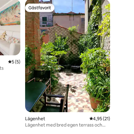
Gästfavorit
Gästfavorit
5 av 5 i genomsnittligt betyg, 5 omdömen
5 (5)
ts
en
Lägenhet
4,95 av 5 i genomsnit
4,95 (21)
Lägenhet med bred egen terrass och
utsikt över kanalen