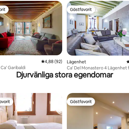
rit
Gästfavorit
rit
Gästfavorit
ligt betyg, 102 omdömen
4,88 av 5 i genomsnittligt betyg, 92 omdöm
4,88 (92)
Lägenhet
4
Ca' Garibaldi
Ca' Del Monastero 4 Lägenhet 
Djurvänliga stora egendomar
gäster!
avorit
Gästfavorit
gästfavorit
Gästfavorit