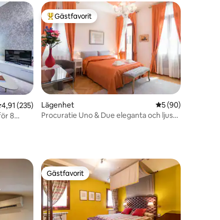
Gästfavorit
Populär gästfavorit
en
Lägenhet
5 av 5 i genomsnit
5 (90)
,91 av 5 i genomsnittligt betyg, 235 omdömen
4,91 (235)
Procuratie Uno & Due eleganta och ljusa
för 8
lägenheter
Gästfavorit
Gästfavorit