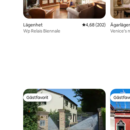
Lägenhet
4,68 av 5 i genomsnitt
4,68 (202)
Ägarläge
Wp Relais Biennale
Venice's 
granne)
Gästfavorit
Gästfavo
Gästfavorit
Gästfavo