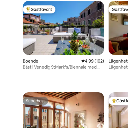
Gästfavorit
Gästfavo
Populär gästfavorit
Gästfavo
Boende
4,99 av 5 i genomsnitt
4,99 (102)
Lägenhet
Bäst i Venedig StMark's/Biennale med
Lägenhet 
terrass
Superhost
Gästf
Superhost
Populär 