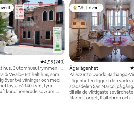
avorit
Gästfavorit
gästfavorit
Populär gästfavorit
4,95 av 5 i genomsnittligt betyg, 240 omdöm
4,95 (240)
kt hus, 3 utomhusutrymmen, 4
Ägarlägenhet
4
a di Vivaldi- Ett helt hus, som
Palazzetto Duodo Barbarigo-V
sig över två våningar och med
San Marco
Lägenheten ligger i den vackra
 nettoyta på 140 kvm, fyra
stadsdelen San Marco, på gång
luftkonditionerade sovrum.
till alla de viktigaste sevärdhet
tralt beläget (5 minuter till
Marco-torget, Rialtobron och
sen, 10 minuter till rialto, 7
marknaden, La Fenice-teatern,
ill biennalen) – och ändå mycket
Accademia-gallerierna, Palazzo
utsikt över en typisk venetiansk
Peggy Guggenheim-museet, C
set, fullt av venetiansk
Grande och Biennalen. Till och med
bryggan för vattenbussen/vap
s alla utrustade med matbord,
ligger runt hörnet! Lägenhete