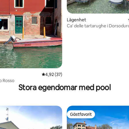
ligt betyg, 222 omdömen
Lägenhet
Ca' delle tartarughe i Dorsodur
4,92 av 5 i genomsnittligt betyg, 37 omdöm
4,92 (37)
o Rosso
Stora egendomar med pool
Gästfavorit
Gästfavorit