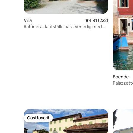
Villa
4,91 av 5 i genomsnitt
4,91 (222)
Raffinerat lantställe nära Venedig med
stor park.
Boende
Palazzett
Gästfavorit
Gästfavorit