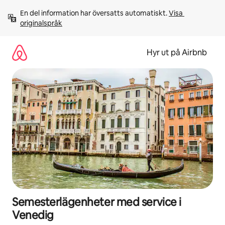
Hoppa
En del information har översatts automatiskt. 
Visa 
till
originalspråk
innehåll
Hyr ut på Airbnb
Semesterlägenheter med service i
Venedig