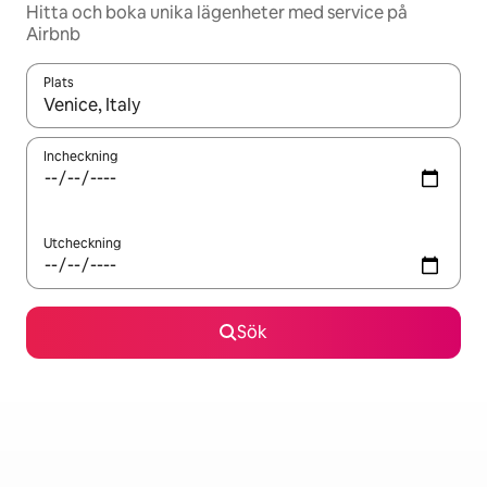
Hitta och boka unika lägenheter med service på
Airbnb
Plats
När resultaten är tillgängliga kan du navigera med upp- och ned
Incheckning
Utcheckning
Sök