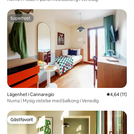
Superhost
Superhost
Lägenhet i Cannaregio
4,64 av 5 i g
4,64 (11)
Numa | Mysig vistelse med balkong i Venedig
Gästfavorit
Gästfavorit