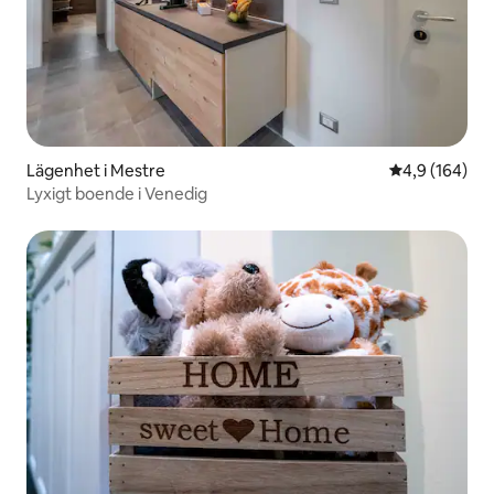
Lägenhet i Mestre
4,9 av 5 i ge
4,9 (164)
Lyxigt boende i Venedig