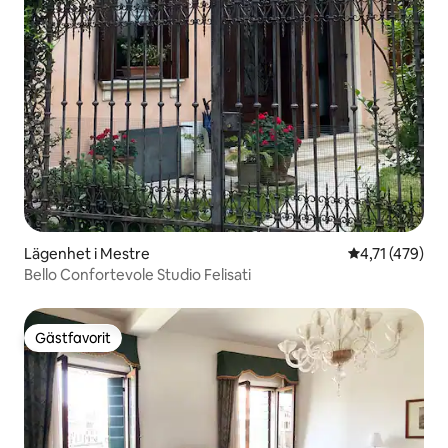
Lägenhet i Mestre
4,71 av 5 i ge
4,71 (479)
Bello Confortevole Studio Felisati
Gästfavorit
Gästfavorit