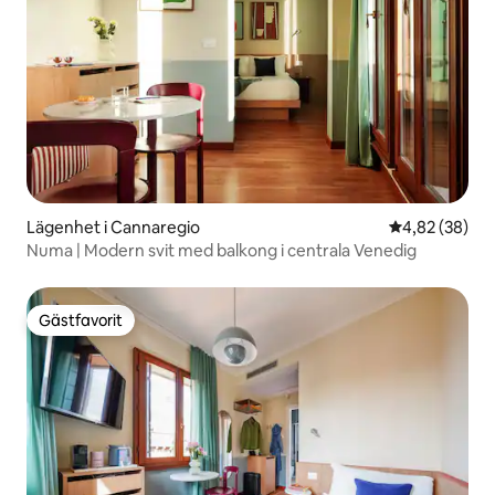
Lägenhet i Cannaregio
4,82 av 5 i g
4,82 (38)
Numa | Modern svit med balkong i centrala Venedig
Gästfavorit
Gästfavorit