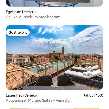
Eget rum i Mestre
Deluxe-dubbelrum med badrum
Gästfavorit
Gästfavorit
Lägenhet i Venedig
4,88 av 5 i ge
4,88 (460)
Acquamare | Murano Suites – Venedig.