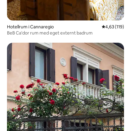
Hotellrum i Cannaregio
4,63 av 5 i ge
4,63 (119)
BeB Ca'dor rum med eget externt badrum