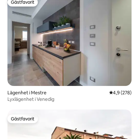
Gästfavorit
Gästfavorit
Lägenhet i Mestre
4,9 av 5 i ge
4,9 (278)
Lyxlägenhet i Venedig
Gästfavorit
Gästfavorit