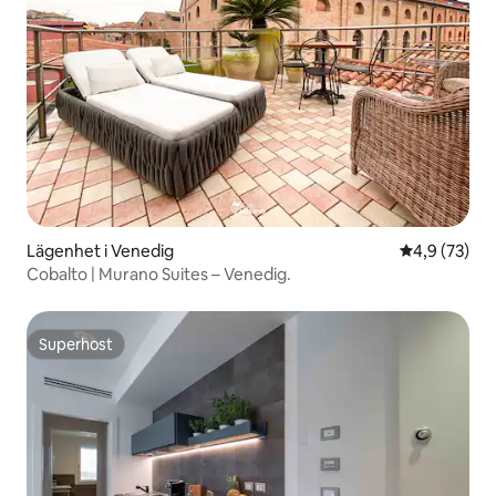
Lägenhet i Venedig
4,9 av 5 i g
4,9 (73)
Cobalto | Murano Suites – Venedig.
Superhost
Superhost