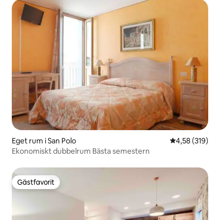
Eget rum i San Polo
4,58 av 5 i ge
4,58 (319)
Ekonomiskt dubbelrum Bästa semestern
Gästfavorit
Gästfavorit