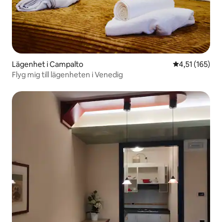
Lägenhet i Campalto
4,51 av 5 i ge
4,51 (165)
Flyg mig till lägenheten i Venedig