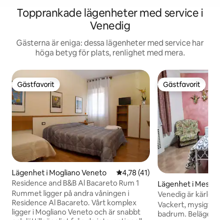
Topprankade lägenheter med service i
Venedig
Gästerna är eniga: dessa lägenheter med service har
höga betyg för plats, renlighet med mera.
Gästfavorit
Gästfavorit
Gästfavorit
Gästfavorit
Lägenhet i Mogliano Veneto
4,78 av 5 i genomsnittligt be
4,78 (41)
Residence and B&B Al Bacareto Rum 1
Lägenhet i Mestre
Rummet ligger på andra våningen i
Venedig är kärlek
Residence Al Bacareto. Vårt komplex
Vackert, mysigt, 
ligger i Mogliano Veneto och är snabbt
badrum. Beläget 