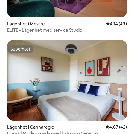
Lägenhet i Mestre
4,14 av 5 i g
4,14 (49)
ELITE - Lägenhet med service Studio
Superhost
Superhost
Lägenhet i Cannaregio
4,67 av 5 i g
4,67 (42)
Numa | Modern pärla med balkong i Venedig