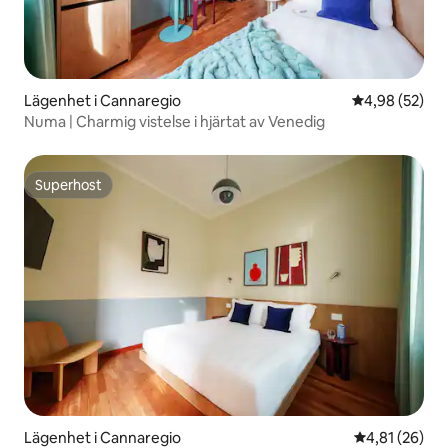
Lägenhet i Cannaregio
4,98 av 5 i g
4,98 (52)
Numa | Charmig vistelse i hjärtat av Venedig
Superhost
Superhost
Lägenhet i Cannaregio
4,81 av 5 i g
4,81 (26)