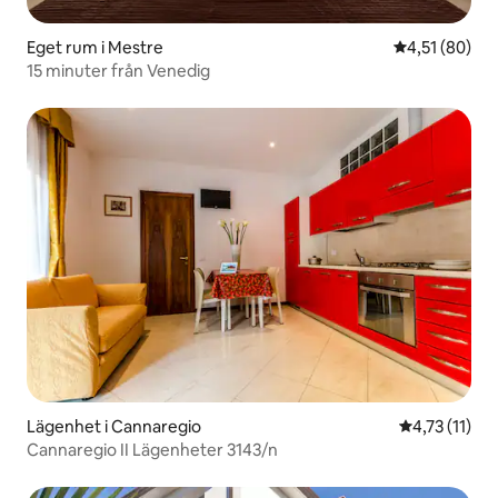
Eget rum i Mestre
4,51 av 5 i g
4,51 (80)
15 minuter från Venedig
Lägenhet i Cannaregio
4,73 av 5 i 
4,73 (11)
Cannaregio II Lägenheter 3143/n