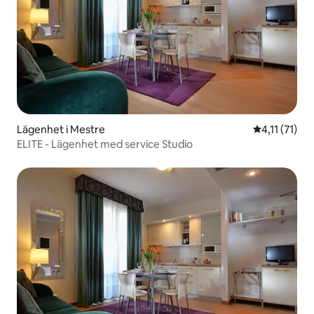
Lägenhet i Mestre
4,11 av 5 i 
4,11 (71)
ELITE - Lägenhet med service Studio