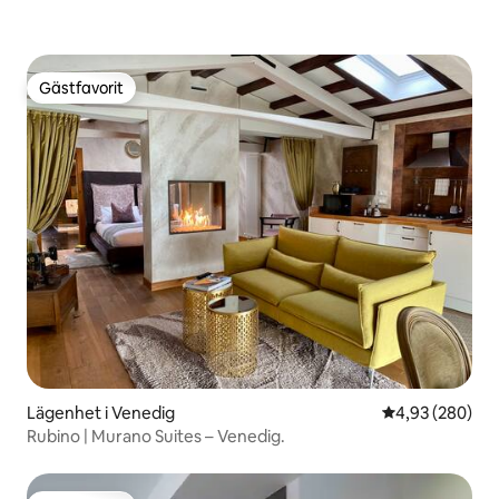
Gästfavorit
Gästfavorit
Lägenhet i Venedig
4,93 av 5 i ge
4,93 (280)
Rubino | Murano Suites – Venedig.