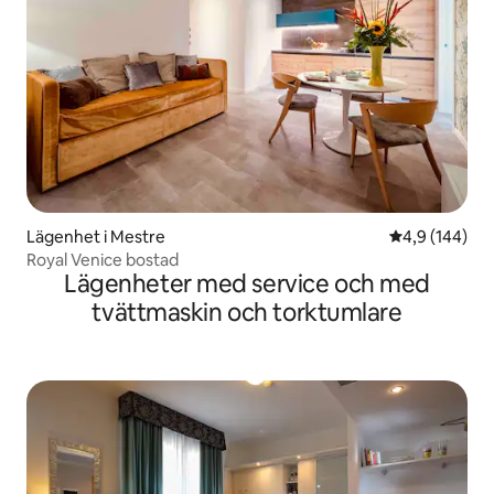
Lägenhet i Mestre
4,9 av 5 i ge
4,9 (144)
Royal Venice bostad
Lägenheter med service och med
tvättmaskin och torktumlare