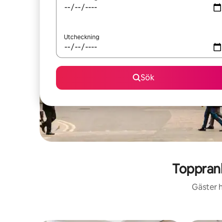
Utcheckning
Sök
Toppran
Gäster h