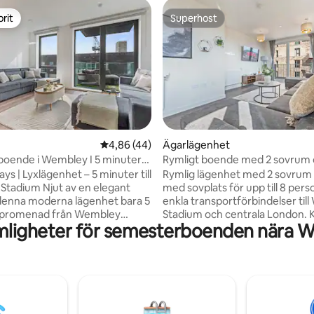
rit
Superhost
rit
Superhost
tligt betyg, 51 omdömen
4,86 av 5 i genomsnittligt betyg, 44 omdöm
4,86 (44)
Ägarlägenhet
oende i Wembley I 5 minuter
Rymligt boende med 2 sovrum
n I 6 sovplatser
sovplats för 8, arbetsyta, när
ays | Lyxlägenhet – 5 minuter till
Rymlig lägenhet med 2 sovrum 
jut av en elegant
med sovplats för upp till 8 per
i denna moderna lägenhet bara 5
enkla transportförbindelser til
 promenad från Wembley
Stadium och centrala London. 
mligheter för semesterboenden nära 
Perfekt för familjer, grupper
vid den 55 tums stora smart-TV:
sresenärer – det erbjuder
vardagsrummet, med en andra
bekvämlighet och ett utmärkt
TV i det stora sovrummet. Laga
luderar en egen balkong med
ordentliga måltider i det fullt u
art-TV med Netflix och
köket och arbeta på den dedik
ltrasnabbt Wi-Fi, ett fullt
arbetsytan med snabbt wifi. T
kök och allt som behövs för en
med dubbelsäng plus 2 bäddso