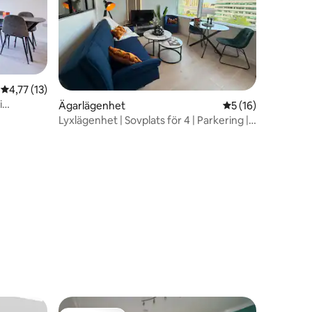
en
4,77 av 5 i genomsnittligt betyg, 13 omdömen
4,77 (13)
i
Ägarlägenhet
5 av 5 i genomsnit
5 (16)
Lyxlägenhet | Sovplats för 4 | Parkering |
Gym | Arbetsyta