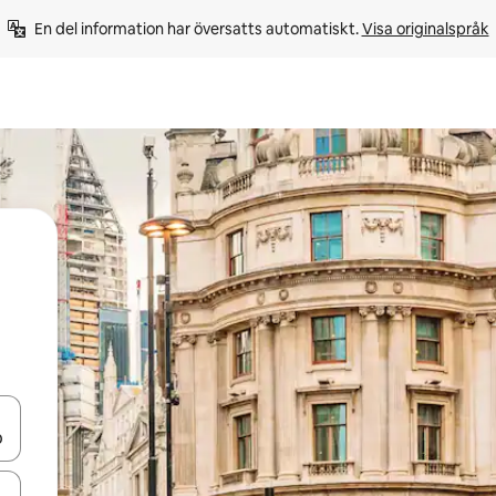
En del information har översatts automatiskt. 
Visa originalspråk
d upp- och nedåtpilarna eller utforska genom att trycka eller svepa.