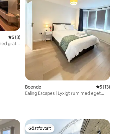
en
5 av 5 i genomsnittligt betyg, 3 omdömen
5 (3)
ed gratis
Boende
5 av 5 i genomsni
5 (13)
Ealing Escapes | Lyxigt rum med eget
badrum – (2 sovplatser)
Gästfavorit
Gästfavorit