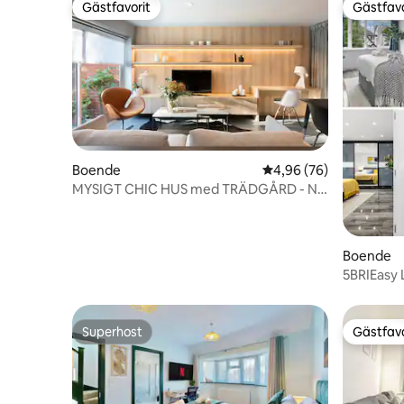
Gästfavorit
Gästfavo
Gästfavorit
Gästfavo
Boende
4,96 av 5 i genomsnit
4,96 (76)
MYSIGT CHIC HUS med TRÄDGÅRD - Ny
annons
Boende
5BRIEasy
gratisIFas
Superhost
Gästfavo
Superhost
Gästfavo