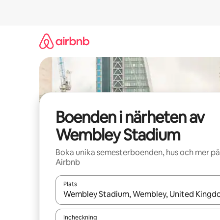
Hoppa
till
innehåll
Boenden i närheten av
Wembley Stadium
Boka unika semesterboenden, hus och mer på
Airbnb
Plats
När resultaten är tillgängliga kan du navigera me
Incheckning