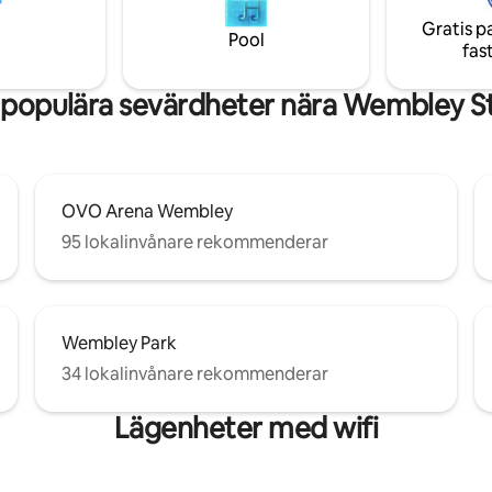
pplande vistelse. BETALD
2 badrum inklusive ett eget ba
Gratis p
RKERING FINNS TILLGÄNGLIG
Snyggt nybyggt område med till
Pool
fas
ett meddelande till mig om du
hiss. Perfekt för grupper och fa
den!
 populära sevärdheter nära Wembley S
OVO Arena Wembley
95 lokalinvånare rekommenderar
Wembley Park
34 lokalinvånare rekommenderar
Lägenheter med wifi