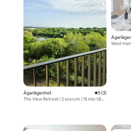
Ägarläge
West Ham
familjedup
Ägarlägenhet
5 av 5 i genomsni
5 (3)
The View Retreat | 2 sovrum | 15 min till
staden