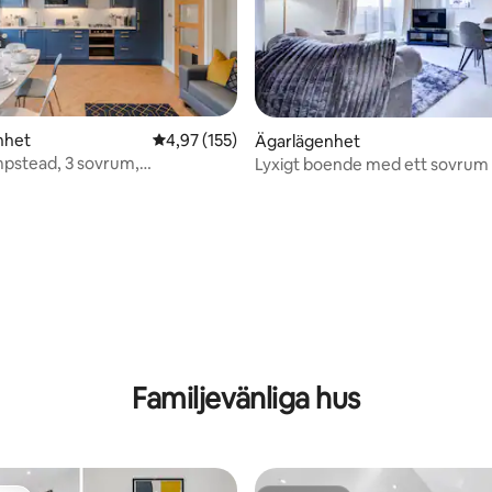
nhet
4,97 av 5 i genomsnittligt betyg, 155 omdöm
4,97 (155)
Ägarlägenhet
pstead, 3 sovrum,
Lyxigt boende med ett sovrum 
lex • 3 tunnelbanelinjer
Wembley med gratis parkering
ttligt betyg, 3 omdömen
Familjevänliga hus