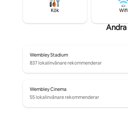
att tillhandahålla allt extra du behöver,
smidig, avko
bara låt mig veta. Sen utcheckning "kan"
SÄKER PA
Kök
Wifi
vara tillgänglig utan kostnad om nästa
– skicka 
dag är ledig
behöver 
Andra
Wembley Stadium
837 lokalinvånare rekommenderar
Wembley Cinema
55 lokalinvånare rekommenderar