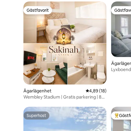
Gästfavorit
Gästfavo
Gästfavorit
Gästfavo
Ägarläge
Lyxboende
Fulham (L
Ägarlägenhet
4,89 av 5 i genomsnit
4,89 (18)
Wembley Stadium | Gratis parkering | 8
minuter till stadion
Superhost
Gästf
Superhost
Populär 