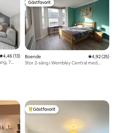
Gästfavorit
Gästfavorit
4,46 av 5 i genomsnittligt betyg, 13 omdömen
4,46 (13)
Boende
4,92 av 5 i genomsnit
4,92 (25)
ng, 7
Stor 2-säng i Wembley Central med
kering
parkering och utsikt
en
Gästfavorit
Populär gästfavorit