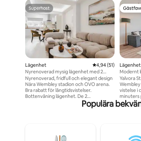
Superhost
Gästfavo
Superhost
Gästfavo
Lägenhet
4,94 av 5 i genomsnit
4,94 (51)
Lägenhet
Nyrenoverad mysig lägenhet med 2
Modernt b
sängar i Wembley
till stadio
Nyrenoverad, fridfull och elegant design
Yalvora St
Nära Wembley stadion och OVO arena.
Wembley Stadium N
Bra rabatt för långtidsvistelser.
vistelse 
Bottenvåning lägenhet. De 2
minuters
Populära bekvä
enkelsängarna i Rm 2 kan slås samman till
Stadium. 
king. Extra 10 % rabatt för återvändande
och affär
gäster. 7 minuters promenad till stadion
komfort, 
eller 3 minuters bilresa, 9 minuters
läge. Ink
promenad till London designer outlet
soffa, sm
med olika restauranger och rabatt
YouTube, u
designerbutiker. Jag är superflexibel för
utrustat 