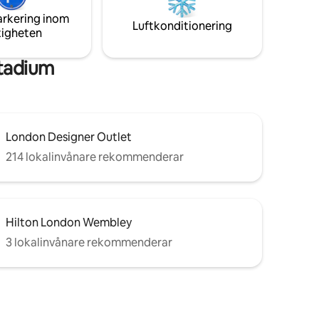
London på under 20 minuter) • Några
drum.
arkering inom
steg från Boxpark, London Designer
gång till
Luftkonditionering
tigheten
Outlet och över 50 restauranger och
miljer.
barer
tadium
London Designer Outlet
214 lokalinvånare rekommenderar
Hilton London Wembley
3 lokalinvånare rekommenderar