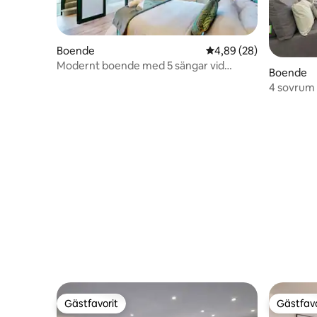
Boende
4,89 av 5 i genomsnit
4,89 (28)
Modernt boende med 5 sängar vid
Boende
Wembley stadion.
4 sovrum 
parkering
Gästfavorit
Gästfavo
Gästfavorit
Gästfavo