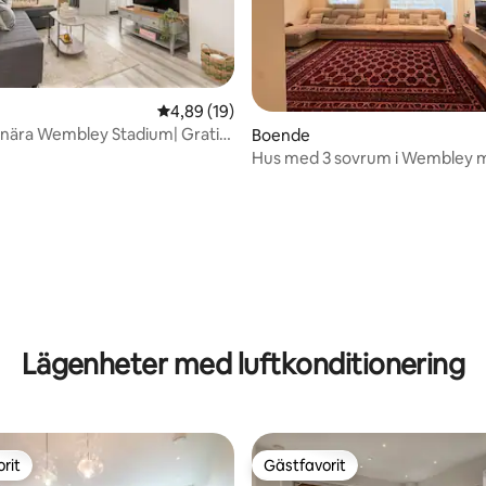
tligt betyg, 28 omdömen
4,89 av 5 i genomsnittligt betyg, 19 omdöm
4,89 (19)
nära Wembley Stadium| Gratis
Boende
Hus med 3 sovrum i Wembley m
parkering
Lägenheter med luftkonditionering
rit
Gästfavorit
rit
Gästfavorit