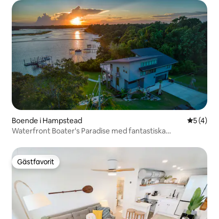
Boende i Hampstead
5 av 5 i 
5 (4)
Waterfront Boater's Paradise med fantastiska
solnedgångar
Gästfavorit
Gästfavorit