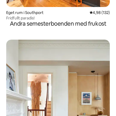
Eget rum i Southport
4,98 av 5 i ge
4,98 (132)
Fridfullt paradis!
Andra semesterboenden med frukost