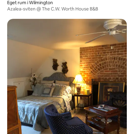
Eget rum i Wilmington
Azalea-sviten @ The C.W. Worth House B&B