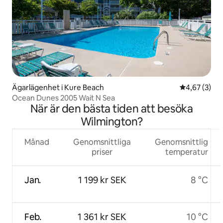
Ägarlägenhet i Kure Beach
4,67 av 5 i 
4,67 (3)
Ocean Dunes 2005 Wait N Sea
När är den bästa tiden att besöka
Wilmington?
Månad
Genomsnittliga
Genomsnittlig
priser
temperatur
Jan.
1 199 kr SEK
8 °C
Feb.
1 361 kr SEK
10 °C