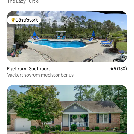
The Lazy Turtle
Gästfavorit
Populär gästfavorit
Eget rum i Southport
5 av 5 i ge
5 (130)
Vackert sovrum med stor bonus