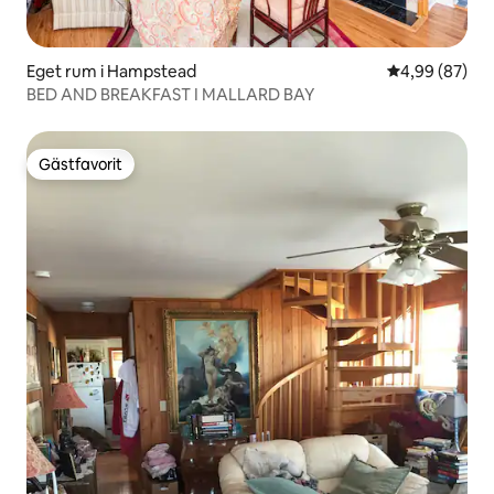
Eget rum i Hampstead
4,99 av 5 i g
4,99 (87)
BED AND BREAKFAST I MALLARD BAY
Gästfavorit
Gästfavorit