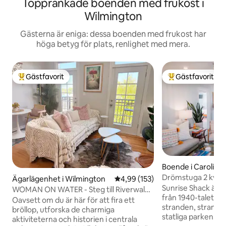
Topprankade boenden med frukost i
Wilmington
Gästerna är eniga: dessa boenden med frukost har
höga betyg för plats, renlighet med mera.
Gästfavorit
Gästfavorit
Populär gästfavorit
Populär gästfavor
Boende i Carolina
Drömstuga 2 kvarte
Ägarlägenhet i Wilmington
4,99 av 5 i genomsnittligt bet
4,99 (153)
strandpromenad o
Sunrise Shack är e
WOMAN ON WATER - Steg till Riverwalk
från 1940-talet ba
+ Gratis parkering
Oavsett om du är här för att fira ett
stranden, strand
bröllop, utforska de charmiga
statliga parken! Denna mysiga
aktiviteterna och historien i centrala