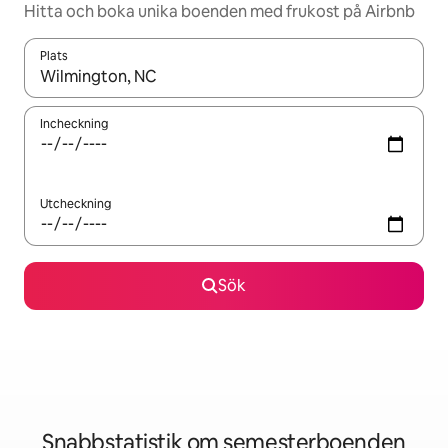
Hitta och boka unika boenden med frukost på Airbnb
Plats
När resultaten är tillgängliga kan du navigera med upp- och ned
Incheckning
Utcheckning
Sök
Snabbstatistik om semesterboenden