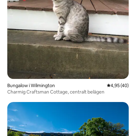
Bungalow i Wilmington
4,95 av 5 i g
4,95 (40)
Charmig Craftsman Cottage, centralt belägen