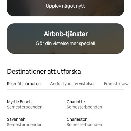
Upplev något nytt
Airbnb-tjänster
Gör din vistelse mer speciell
Destinationer att utforska
Resmål i närheten
Andra typer av vistelser
Främsta sevär
Myrtle Beach
Charlotte
Semesterboenden
Semesterboenden
Savannah
Charleston
Semesterboenden
Semesterboenden