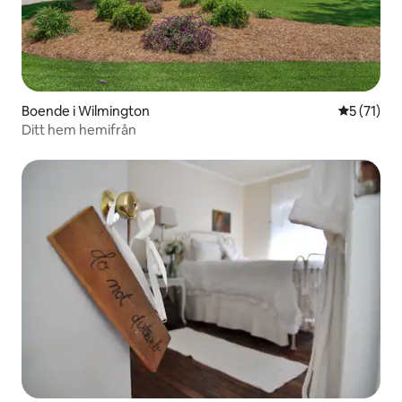
Boende i Wilmington
5 av 5 i g
5 (71)
Ditt hem hemifrån