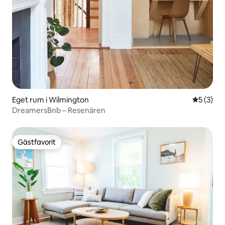
Eget rum i Wilmington
5 av 5 i 
5 (3)
DreamersBnb – Resenären
Gästfavorit
Gästfavorit