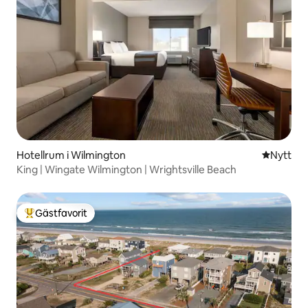
Hotellrum i Wilmington
Nytt ställ
Nytt
King | Wingate Wilmington | Wrightsville Beach
Gästfavorit
Populär gästfavorit