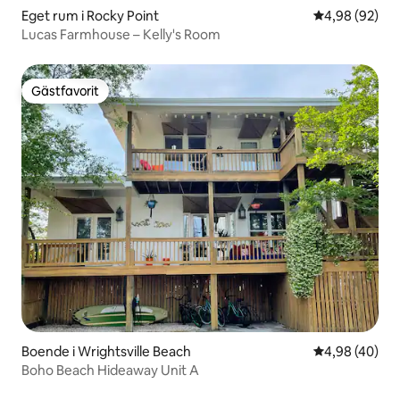
Eget rum i Rocky Point
4,98 av 5 i g
4,98 (92)
Lucas Farmhouse – Kelly's Room
Gästfavorit
Gästfavorit
Boende i Wrightsville Beach
4,98 av 5 i g
4,98 (40)
Boho Beach Hideaway Unit A