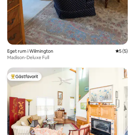
Eget rum i Wilmington
5 av 5 i 
5 (5)
Madison-Deluxe Full
Gästfavorit
Populär gästfavorit