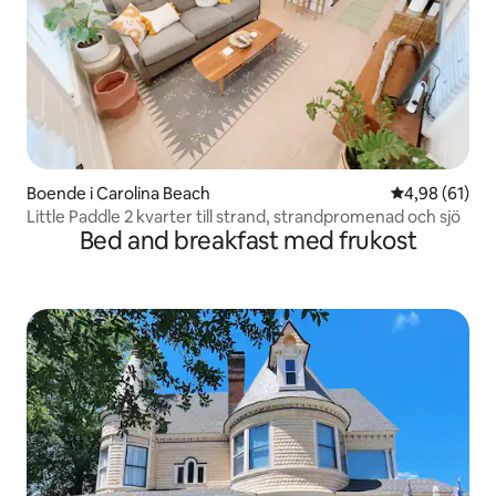
Boende i Carolina Beach
4,98 av 5 i g
4,98 (61)
Little Paddle 2 kvarter till strand, strandpromenad och sjö
Bed and breakfast med frukost