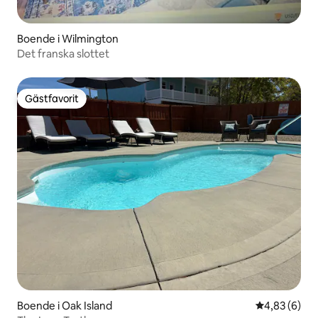
Boende i Wilmington
Det franska slottet
Gästfavorit
Gästfavorit
Boende i Oak Island
4,83 av 5 i 
4,83 (6)