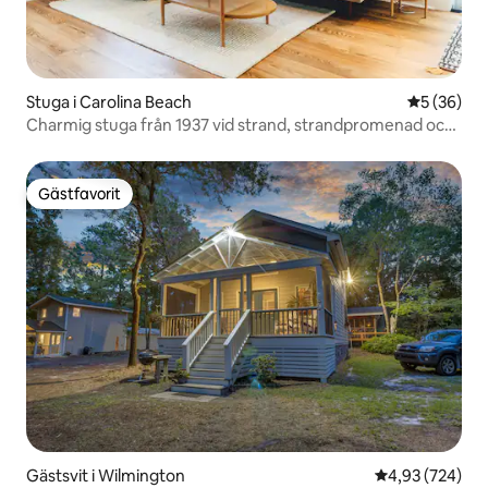
Stuga i Carolina Beach
5 av 5 i g
5 (36)
Charmig stuga från 1937 vid strand, strandpromenad och
sjö!
Gästfavorit
Gästfavorit
Gästsvit i Wilmington
4,93 av 5 i ge
4,93 (724)