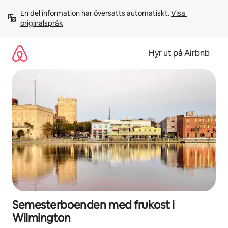
Hoppa
En del information har översatts automatiskt. 
Visa 
till
originalspråk
innehåll
Hyr ut på Airbnb
Semesterboenden med frukost i
Wilmington