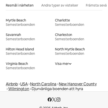
Resmål i närheten
Andra typer av vistelser
Främsta sevär
Myrtle Beach
Charlotte
Semesterboenden
Semesterboenden
Savannah
Charleston
Semesterboenden
Semesterboenden
Hilton Head Island
North Myrtle Beach
Semesterboenden
Semesterboenden
Virginia Beach
Visa mer
Semesterboenden
Airbnb
USA
North Carolina
New Hanover County
Wilmington
Djurvänliga boenden att hyra