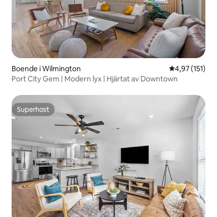
Boende i Wilmington
4,97 av 5 i ge
4,97 (151)
Port City Gem | Modern lyx | Hjärtat av Downtown
Superhost
Superhost