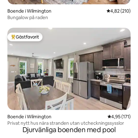
Boende i Wilmington
4,82 av 5 i ge
4,82 (210)
Bungalow på raden
Gästfavorit
Populär gästfavorit
Boende i Wilmington
4,95 av 5 i ge
4,95 (171)
Privat nytt hus nära stranden utan utcheckningssysslor
Djurvänliga boenden med pool