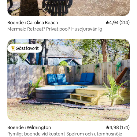
Boende i Carolina Beach
4,94 av 5 i ge
4,94 (214)
Mermaid Retreat* Privat pool* Husdjursvänlig
Gästfavorit
Populär gästfavorit
Boende i Wilmington
4,98 av 5 i ge
4,98 (174)
Rymligt boende vid kusten | Spelrum och utomhusnöje