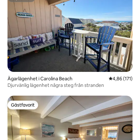
Superhost
Ägarlägenhet i Carolina Beach
4,86 av 5 i ge
4,86 (171)
Djurvänlig lägenhet några steg från stranden
Gästfavorit
Gästfavorit