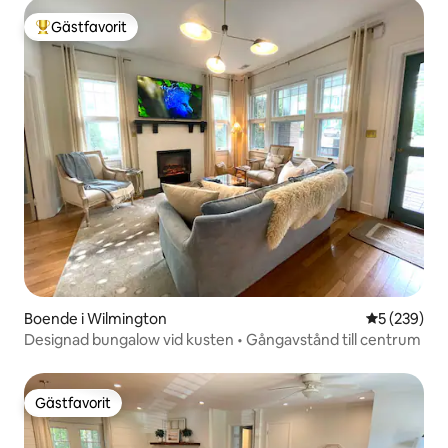
Gästfavorit
Populär gästfavorit
Boende i Wilmington
5 av 5 i ge
5 (239)
Designad bungalow vid kusten • Gångavstånd till centrum
Gästfavorit
Gästfavorit