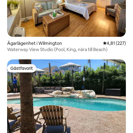
Ägarlägenhet i Wilmington
4,81 av 5 i ge
4,81 (227)
Waterway View Studio (Pool, King, nära till Beach)
Gästfavorit
Gästfavorit