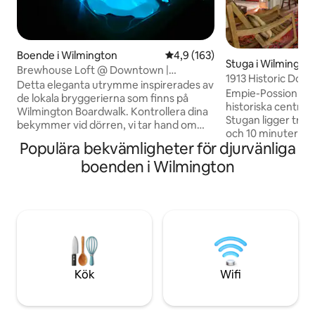
Boende i Wilmington
4,9 av 5 i genomsnittligt bet
4,9 (163)
Stuga i Wilmington
Brewhouse Loft @ Downtown |
District
1913 Historic Do
Bubbelpool | Eldstad
Detta eleganta utrymme inspirerades av
Cottage
Empie-Possion Cott
de lokala bryggerierna som finns på
historiska central
Wilmington Boardwalk. Kontrollera dina
Stugan ligger tre 
bekymmer vid dörren, vi tar hand om
och 10 minuters pr
utcheckningsstädning (INGEN SYSLISTA
Populära bekvämligheter för djurvänliga
centrum. Empie-Possion stugan
FÖR GÄSTER!)Detta boende är fullt
byggdes 1913 och ä
boenden i Wilmington
utrustat för dina äventyr i centrum med
restaurerad. Ta en drink på den
vänner, eller en fridfull semester med
avskärmade utepla
nära och kära. Bara 2 minuters uberresa
på den historiska
till hjärtat av det roliga nattlivet i
njut av en vistelse
Wilmington, en privat bubbelpool, ett
koppla av. Detta ä
utomhusbord och de mest bekväma
boendena du kan 
sängarna du någonsin kommer att hitta,
känner att det är
allt inom denna unikt designade
ögonblick som du 
atmosfär.
Kök
Wifi
dörren.