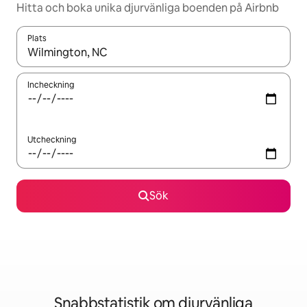
Hitta och boka unika djurvänliga boenden på Airbnb
Plats
När resultaten är tillgängliga kan du navigera med upp- och ned
Incheckning
Utcheckning
Sök
Snabbstatistik om djurvänliga