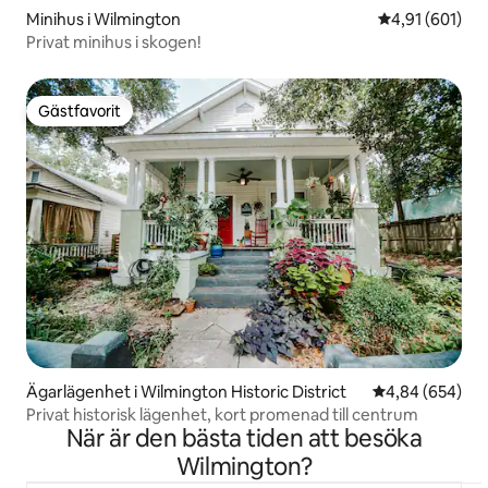
Minihus i Wilmington
4,91 av 5 i ge
4,91 (601)
Privat minihus i skogen!
Gästfavorit
Gästfavorit
Ägarlägenhet i Wilmington Historic District
4,84 av 5 i ge
4,84 (654)
Privat historisk lägenhet, kort promenad till centrum
När är den bästa tiden att besöka
Wilmington?