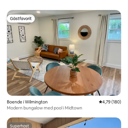
Gästfavorit
Gästfavorit
Boende i Wilmington
4,79 av 5 i ge
4,79 (180)
Modern bungalow med pool i Midtown
Superhost