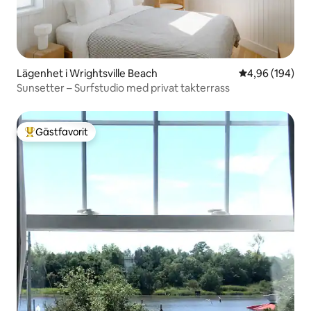
Lägenhet i Wrightsville Beach
4,96 av 5 i ge
4,96 (194)
Sunsetter – Surfstudio med privat takterrass
Gästfavorit
Populär gästfavorit