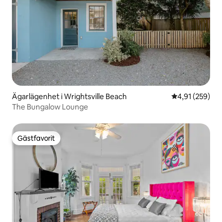
Ägarlägenhet i Wrightsville Beach
4,91 av 5 i ge
4,91 (259)
The Bungalow Lounge
Gästfavorit
Gästfavorit