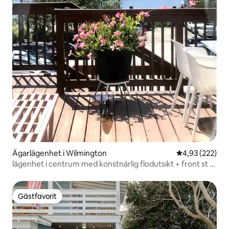
Ägarlägenhet i Wilmington
4,93 av 5 i ge
4,93 (222)
lägenhet i centrum med konstnärlig flodutsikt + front st +
däck
Gästfavorit
Gästfavorit