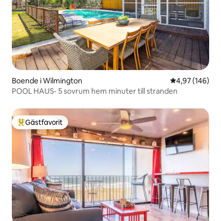
Boende i Wilmington
4,97 av 5 i ge
4,97 (146)
POOL HAUS- 5 sovrum hem minuter till stranden
Gästfavorit
Populär gästfavorit