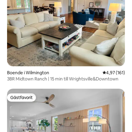
Boende i Wilmington
4,97 av 5 i ge
4,97 (161)
3BR Midtown Ranch | 15 min till Wrightsville&Downtown
Gästfavorit
Gästfavorit