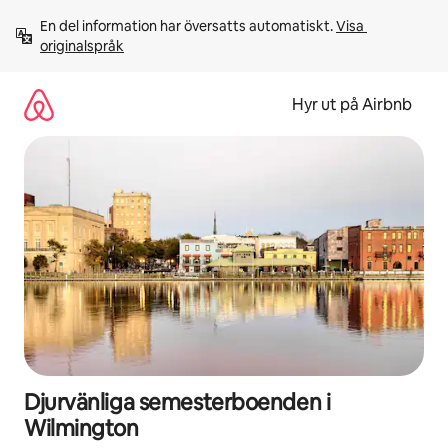
Hoppa
En del information har översatts automatiskt. 
Visa 
till
originalspråk
innehåll
Hyr ut på Airbnb
Djurvänliga semesterboenden i
Wilmington