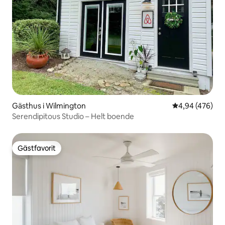
Gästhus i Wilmington
4,94 av 5 i ge
4,94 (476)
Serendipitous Studio – Helt boende
Gästfavorit
Gästfavorit