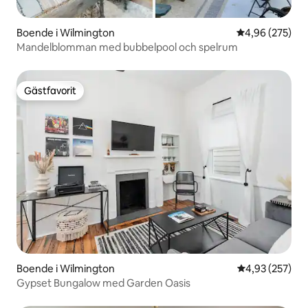
Boende i Wilmington
4,96 av 5 i ge
4,96 (275)
Mandelblomman med bubbelpool och spelrum
Gästfavorit
Gästfavorit
Boende i Wilmington
4,93 av 5 i ge
4,93 (257)
Gypset Bungalow med Garden Oasis