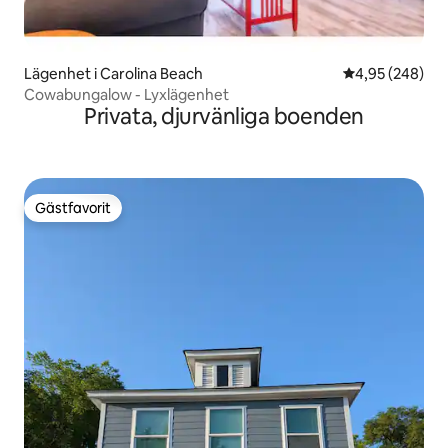
Lägenhet i Carolina Beach
4,95 av 5 i ge
4,95 (248)
Cowabungalow - Lyxlägenhet
Privata, djurvänliga boenden
Gästfavorit
Gästfavorit