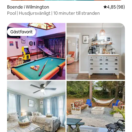
Boende i Wilmington
4,85 av 5 i g
4,85 (98)
Pool | Husdjursvänligt | 10 minuter till stranden
Gästfavorit
Gästfavorit