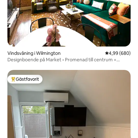
Vindsvåning i Wilmington
4,99 av 5 i ge
4,99 (680)
Designboende på Market • Promenad till centrum +
parkering
Gästfavorit
Populär gästfavorit