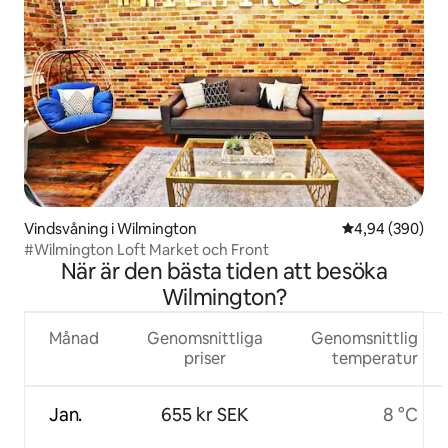
Vindsvåning i Wilmington
4,94 av 5 i ge
4,94 (390)
#Wilmington Loft Market och Front
När är den bästa tiden att besöka
Wilmington?
Månad
Genomsnittliga
Genomsnittlig
priser
temperatur
Jan.
655 kr SEK
8 °C