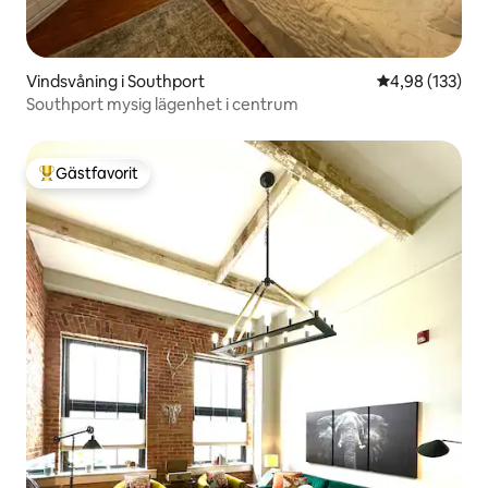
Vindsvåning i Southport
4,98 av 5 i ge
4,98 (133)
Southport mysig lägenhet i centrum
Gästfavorit
Populär gästfavorit