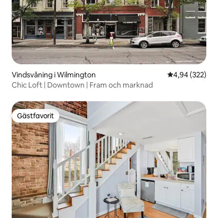
Vindsvåning i Wilmington
4,94 av 5 i ge
4,94 (322)
Chic Loft | Downtown | Fram och marknad
Gästfavorit
Gästfavorit