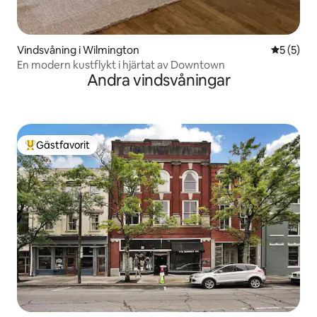
Vindsvåning i Wilmington
5 av 5 i 
5 (5)
En modern kustflykt i hjärtat av Downtown
Andra vindsvåningar
Gästfavorit
Populär gästfavorit