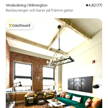
Vindsvåning i Wilmington
4,82 av 5 i g
4,82 (17)
Restauranger och barer på främre gatan
Gästfavorit
Populär gästfavorit