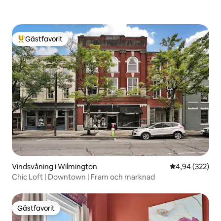
Gästfavorit
Populär gästfavorit
Vindsvåning i Wilmington
4,94 av 5 i ge
4,94 (322)
Chic Loft | Downtown | Fram och marknad
Gästfavorit
Gästfavorit