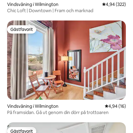
Vindsvåning i Wilmington
4,94 av 5 i ge
4,94 (322)
Chic Loft | Downtown | Fram och marknad
Gästfavorit
Gästfavorit
Vindsvåning i Wilmington
4,94 av 5 i g
4,94 (16)
På framsidan. Gå ut genom din dörr på trottoaren
Gästfavorit