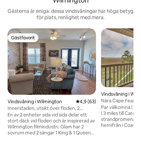
Wilmington
Gästerna är eniga: dessa vindsvåningar har höga betyg
för plats, renlighet med mera.
Gästfavorit
Gästfavorit
Vindsvåning i Wil
Nära Cape Fear Ri
Vindsvåning i Wilmington
4,9 av 5 i genomsnittligt be
4,9 (63)
tillflyktsort med ut
Par välkomna | Enkel
Innerstaden, utsikt över floden, 2
| 3 miles till Carol
sovrum/2 badrum, parkering, nattliv
En av 2 enheter sida vid sida delar ett
strandpromenaden Hitta ditt 
stort däck vid floden och är inspirerad av
hemifrån i Coastal 
Wilmington filmindustri. Glam har 2
semesterboende i 
sovrum med 2 sängar 1 King & 1 Queen
bara en kort bilres
max 4 gäster. Industriell enhet i nästa