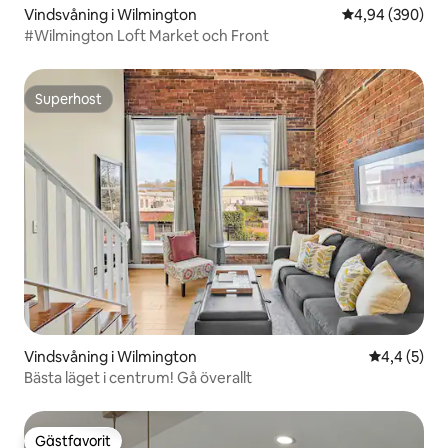
Vindsvåning i Wilmington
4,94 av 5 i ge
4,94 (390)
#Wilmington Loft Market och Front
Superhost
Superhost
Vindsvåning i Wilmington
4,4 av 5 i 
4,4 (5)
Bästa läget i centrum! Gå överallt
Gästfavorit