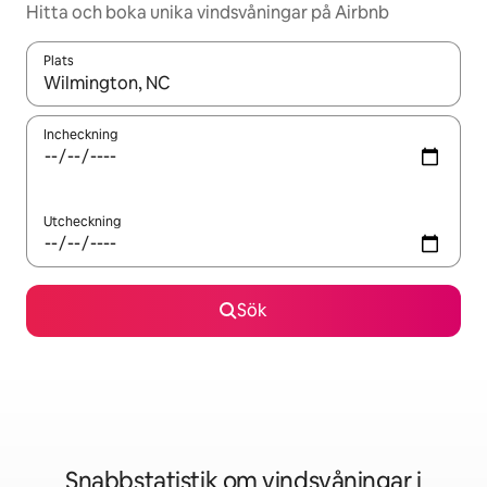
Hitta och boka unika vindsvåningar på Airbnb
Plats
När resultaten är tillgängliga kan du navigera med upp- och ned
Incheckning
Utcheckning
Sök
Snabbstatistik om vindsvåningar i