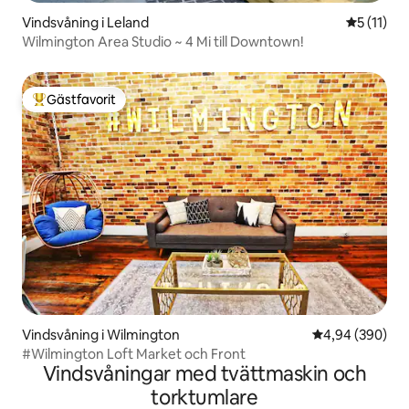
Vindsvåning i Leland
5 av 5 i 
5 (11)
Wilmington Area Studio ~ 4 Mi till Downtown!
Gästfavorit
Populär gästfavorit
Vindsvåning i Wilmington
4,94 av 5 i ge
4,94 (390)
#Wilmington Loft Market och Front
Vindsvåningar med tvättmaskin och
torktumlare