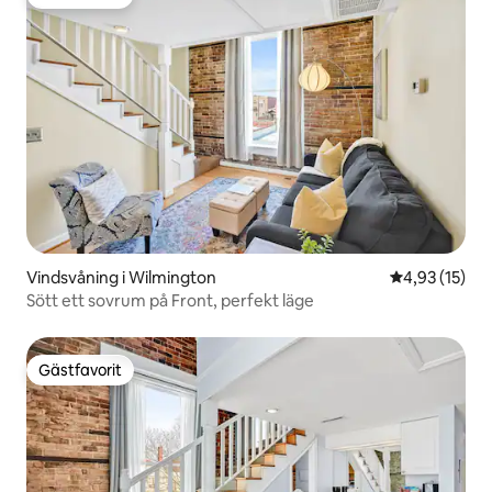
Gästfavorit
Vindsvåning i Wilmington
4,93 av 5 i g
4,93 (15)
Sött ett sovrum på Front, perfekt läge
Gästfavorit
Gästfavorit