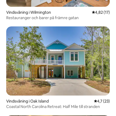
Vindsvåning i Wilmington
4,82 av 5 i g
4,82 (17)
Restauranger och barer på främre gatan
Vindsvåning i Oak Island
4,7 av 5 i g
4,7 (23)
Coastal North Carolina Retreat: Half Mile till stranden