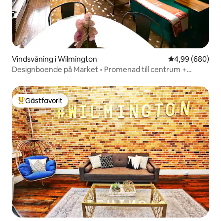
Vindsvåning i Wilmington
4,99 av 5 i ge
4,99 (680)
Designboende på Market • Promenad till centrum +
parkering
Gästfavorit
Populär gästfavorit