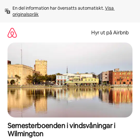
Hoppa
En del information har översatts automatiskt. 
Visa 
till
originalspråk
innehåll
Hyr ut på Airbnb
Semesterboenden i vindsvåningar i
Wilmington