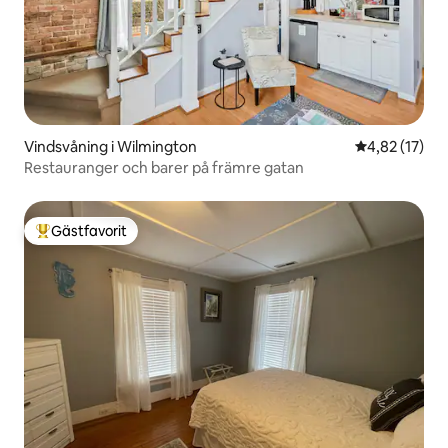
Vindsvåning i Wilmington
4,82 av 5 i g
4,82 (17)
Restauranger och barer på främre gatan
Gästfavorit
Populär gästfavorit