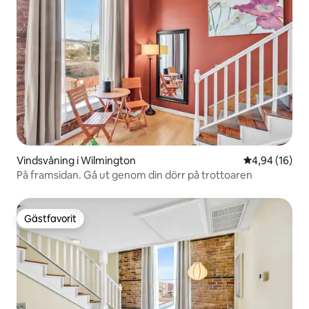
Vindsvåning i Wilmington
4,94 av 5 i g
4,94 (16)
På framsidan. Gå ut genom din dörr på trottoaren
Gästfavorit
Gästfavorit