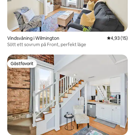
Vindsvåning i Wilmington
4,93 av 5 i g
4,93 (15)
Sött ett sovrum på Front, perfekt läge
Gästfavorit
Gästfavorit