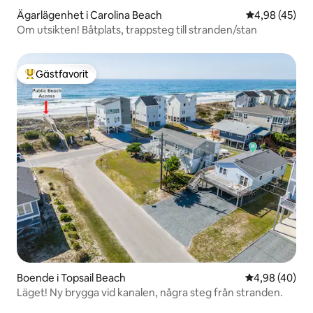
Ägarlägenhet i Carolina Beach
4,98 av 5 i g
4,98 (45)
Om utsikten! Båtplats, trappsteg till stranden/stan
Gästfavorit
Populär gästfavorit
Boende i Topsail Beach
4,98 av 5 i g
4,98 (40)
Läget! Ny brygga vid kanalen, några steg från stranden.