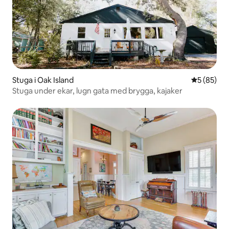
Stuga i Oak Island
5 av 5 i g
5 (85)
Stuga under ekar, lugn gata med brygga, kajaker