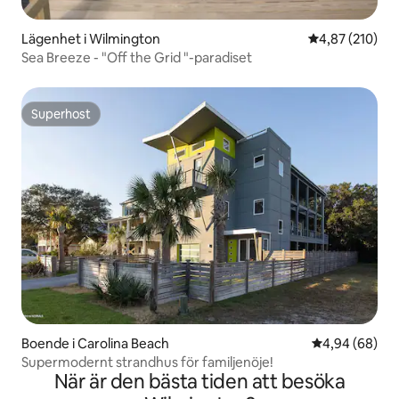
Lägenhet i Wilmington
4,87 av 5 i ge
4,87 (210)
Sea Breeze - "Off the Grid "-paradiset
Superhost
Superhost
Boende i Carolina Beach
4,94 av 5 i g
4,94 (68)
Supermodernt strandhus för familjenöje!
När är den bästa tiden att besöka