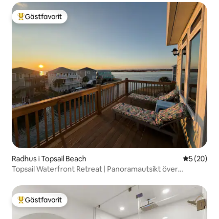
Gästfavorit
Populär gästfavorit
Radhus i Topsail Beach
5 av 5 i g
5 (20)
Topsail Waterfront Retreat | Panoramautsikt över
solnedgången
Gästfavorit
Populär gästfavorit