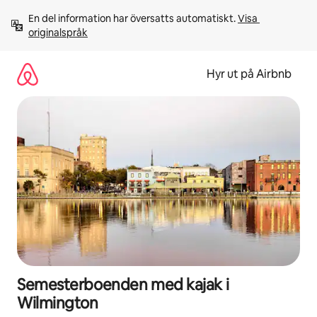
Hoppa
En del information har översatts automatiskt. 
Visa 
till
originalspråk
innehåll
Hyr ut på Airbnb
Semesterboenden med kajak i
Wilmington