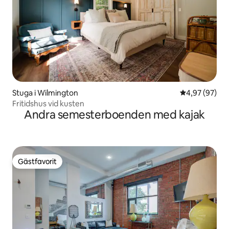
Stuga i Wilmington
4,97 av 5 i g
4,97 (97)
Fritidshus vid kusten
Andra semesterboenden med kajak
Gästfavorit
Gästfavorit