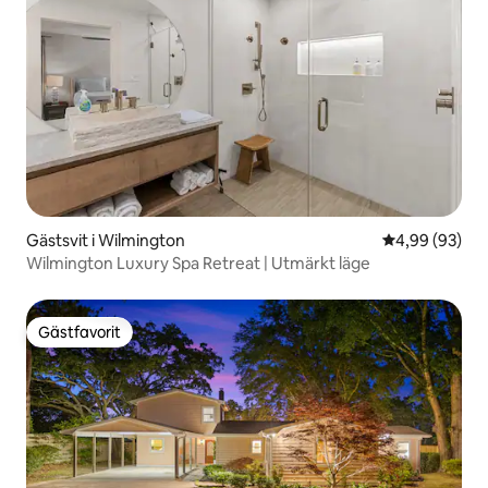
Gästsvit i Wilmington
4,99 av 5 i g
4,99 (93)
Wilmington Luxury Spa Retreat | Utmärkt läge
Gästfavorit
Gästfavorit