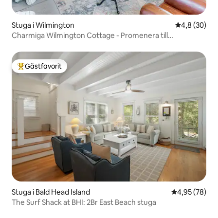
Stuga i Wilmington
4,8 av 5 i g
4,8 (30)
Charmiga Wilmington Cottage - Promenera till
Downtown!
Gästfavorit
Populär gästfavorit
Stuga i Bald Head Island
4,95 av 5 i g
4,95 (78)
The Surf Shack at BHI: 2Br East Beach stuga