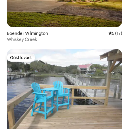
Boende i Wilmington
5 av 5 i g
5 (17)
Whiskey Creek
Gästfavorit
Gästfavorit