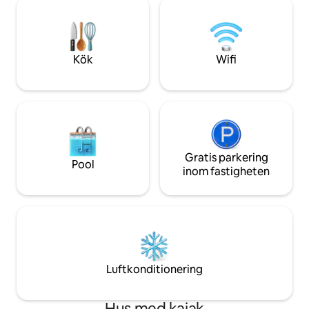
närheten. I närheten ligger den
utrustat kök och f
historiska staden Wilmington vid floden
sällskap genom ett
Cape Fear. Fester och evenemang är ej
och böcker. Och om 
tillåtna.
äventyr, ta två kaj
Kök
Wifi
Gratis parkering
Pool
inom fastigheten
Luftkonditionering
Hus med kajak