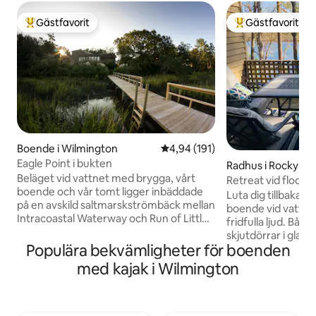
Gästfavorit
Gästfavorit
Populär gästfavorit
Populär gästfavor
Boende i Wilmington
4,94 av 5 i genomsnittligt bet
4,94 (191)
Eagle Point i bukten
Radhus i Rocky Po
Beläget vid vattnet med brygga, vårt
Retreat vid floden 
boende och vår tomt ligger inbäddade
Luta dig tillbaka oc
på en avskild saltmarskströmbäck mellan
boende vid vattne
Intracoastal Waterway och Run of Little
fridfulla ljud. Båd
Creek-strömbäck och mittemot Eagle
skjutdörrar i glas
Point Golf Club. Njut av kajakpaddling,
Populära bekvämligheter för boenden
balkonger med vac
fiske och krabbfiske för skojs skull. Cykla
floden. Njut av gratis kaffe medan du
med kajak i Wilmington
och promenera på vår lugna
lyssnar på fåglarna
återvändsgata. Avskildhet och natur,
bekväma möbler o
men ändå med stränder, restauranger,
favoritprogram på
shopping, golf och båtmöjligheter i
njut av hemlagade m