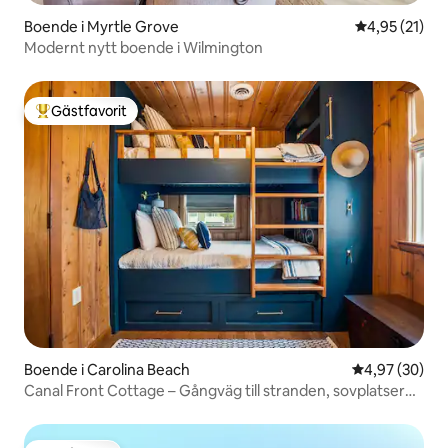
Boende i Myrtle Grove
4,95 av 5 i g
4,95 (21)
Modernt nytt boende i Wilmington
Gästfavorit
Populär gästfavorit
Boende i Carolina Beach
4,97 av 5 i g
4,97 (30)
Canal Front Cottage – Gångväg till stranden, sovplatser
för 7!