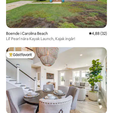
Boende i Carolina Beach
4,88 av 5 i g
4,88 (32)
Lil' Pearl nära Kayak Launch, Kajak ingår!
Gästfavorit
Populär gästfavorit