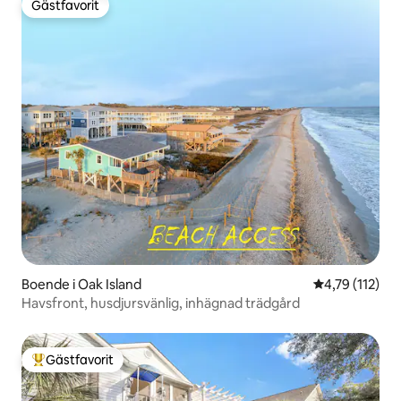
Gästfavorit
Gästfavorit
Boende i Oak Island
4,79 av 5 i g
4,79 (112)
Havsfront, husdjursvänlig, inhägnad trädgård
Gästfavorit
Populär gästfavorit