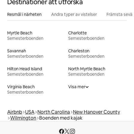
Destinationer att utforska
Resmål i närheten
Andra typer av vistelser
Främsta sevär
Myrtle Beach
Charlotte
Semesterboenden
Semesterboenden
Savannah
Charleston
Semesterboenden
Semesterboenden
Hilton Head Island
North Myrtle Beach
Semesterboenden
Semesterboenden
Virginia Beach
Visa mer
Semesterboenden
Airbnb
USA
North Carolina
New Hanover County
Wilmington
Boenden med kajak