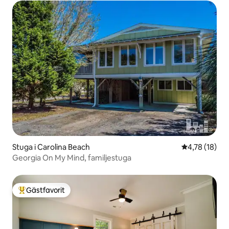
Stuga i Carolina Beach
4,78 av 5 i g
4,78 (18)
Georgia On My Mind, familjestuga
Gästfavorit
Populär gästfavorit