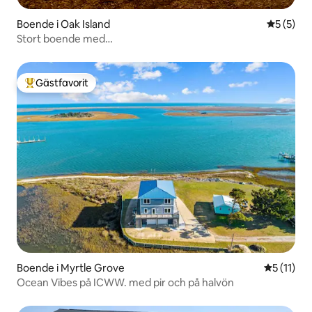
Boende i Oak Island
5 av 5 i 
5 (5)
Stort boende med
gästhus•Kajaker•Eldstad•Trädgårdsspel
Gästfavorit
Populär gästfavorit
Boende i Myrtle Grove
5 av 5 i 
5 (11)
Ocean Vibes på ICWW. med pir och på halvön