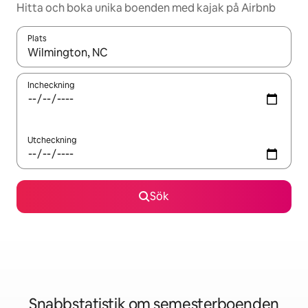
Hitta och boka unika boenden med kajak på Airbnb
Plats
När resultaten är tillgängliga kan du navigera med upp- och ned
Incheckning
Utcheckning
Sök
Snabbstatistik om semesterboenden