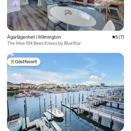
Ägarlägenhet i Wilmington
5 av 5 i 
5 (7)
The Hive 104 Bees Knees by BlueStar
Gästfavorit
Populär gästfavorit