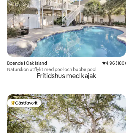
Boende i Oak Island
4,96 av 5 i ge
4,96 (180)
Naturskön utflykt med pool och bubbelpool
Fritidshus med kajak
Gästfavorit
Populär gästfavorit