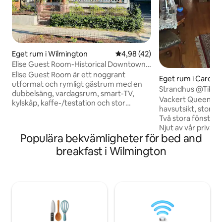
Eget rum i Wilmington
4,98 av 5 i genomsnittligt be
4,98 (42)
Elise Guest Room-Historical Downtown
Wilmington
Elise Guest Room är ett noggrant
Eget rum i Carolin
utformat och rymligt gästrum med en
Strandhus @Tiki
dubbelsäng, vardagsrum, smart-TV,
BDRM + Cocktail
Vackert Queen-s
kylskåp, kaffe-/testation och stor
havsutsikt, stora fö
garderob. Det finns ett rymligt badrum
Två stora fönster 
med extra stora marmorbänkskivor,
Njut av vår privata
förvaringslådor och en stor walk-in-
Populära bekvämligheter för bed and
Börja med vår ko
dusch i anslutning till Lizette-rummet
till Tiki Cocktail. Promenera till Tiki Bar —
breakfast i Wilmington
(när Lizette-rummet är upptaget). Du
bara 200 meter b
kommer att älska den enkla tillgången till
Carolina Beach B
allt Downtown Wilmington har att
av aktiviteter och rol
erbjuda från detta centralt belägna
kaffebar har stort 
historiska hem. Riklig och gratis
och daglig färsk fr
gatuparkering finns tillgänglig i kvarteret
muffins. Koppla av på stora wrapdäck.
och på gatorna.
Queen sovrum har