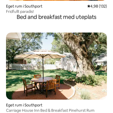
Eget rum i Southport
4,98 av 5 i ge
4,98 (132)
Fridfullt paradis!
Bed and breakfast med uteplats
Eget rum i Southport
Carriage House Inn Bed & Breakfast Pinehurst Rum