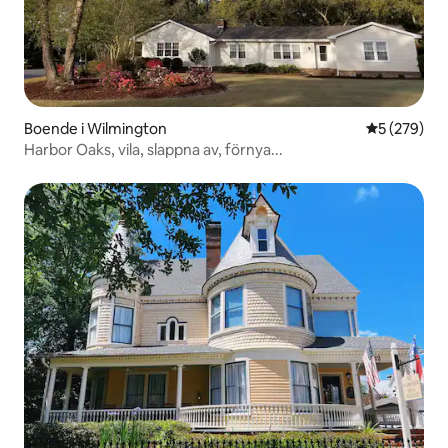
Boende i Wilmington
5 av 5 i ge
5 (279)
Harbor Oaks, vila, slappna av, förnya...