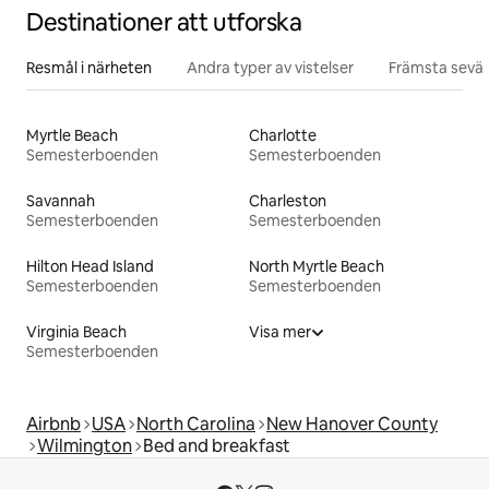
Destinationer att utforska
Resmål i närheten
Andra typer av vistelser
Främsta sevär
Myrtle Beach
Charlotte
Semesterboenden
Semesterboenden
Savannah
Charleston
Semesterboenden
Semesterboenden
Hilton Head Island
North Myrtle Beach
Semesterboenden
Semesterboenden
Virginia Beach
Visa mer
Semesterboenden
Airbnb
USA
North Carolina
New Hanover County
Wilmington
Bed and breakfast