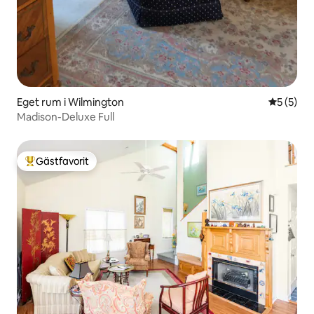
Eget rum i Wilmington
5 av 5 i 
5 (5)
Madison-Deluxe Full
Gästfavorit
Populär gästfavorit