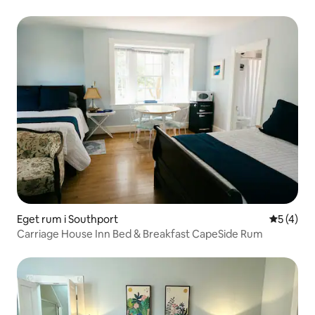
Eget rum i Southport
5 av 5 i 
5 (4)
Carriage House Inn Bed & Breakfast CapeSide Rum