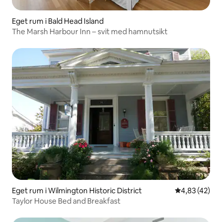
Eget rum i Bald Head Island
The Marsh Harbour Inn – svit med hamnutsikt
Eget rum i Wilmington Historic District
4,83 av 5 i g
4,83 (42)
Taylor House Bed and Breakfast