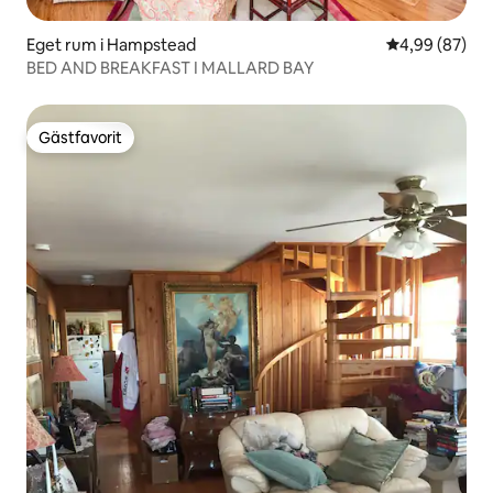
Eget rum i Hampstead
4,99 av 5 i g
4,99 (87)
BED AND BREAKFAST I MALLARD BAY
Gästfavorit
Gästfavorit